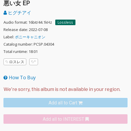
悪い女 EP
ヒグチアイ
Audio format: 16bit/44.1kHz
Lossless
Release date: 2022-07-08
Label:
ポニーキャニオン
Catalog number: PCSP.04304
Total runtime: 18:01
ロスレス
How To Buy
Add all to Cart
Add all to INTEREST