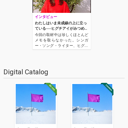
インタビュー
わたしはいま未成線の上に立っ
ている──ヒグチアイがみつめる
終点の向こう側
今回の取材中は珍しくほとんど
メモを取らなかった。シンガ
ー・ソング・ライター、ヒグチ
アイの話を目と耳で覚えておき
たいと思ったからだ。彼女から
生まれる言葉や発想はそれほど
までに生々しく、一瞬で人を惹
Digital Catalog
きつける魅力があった。「終着
駅の向こう側ってなんなんだろ
う」「…