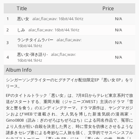
Title
Price
1
悪い女
alac,flac,wav: 16bit/44.1kHz
N/A
2
しみ
alac,flac,wav: 16bit/44.1kHz
N/A
ランチタイムラバー
alac,flac,wav:
3
N/A
16bit/44.1kHz
悪い女-弾き語り-
alac,flac,wav:
4
N/A
16bit/44.1kHz
Album Info
シンガーソングライターのヒグチアイが配信限定EP『悪い女 EP』をリ
リース。
EPのタイトルトラック「悪い女」は、7月8日からテレビ東京系列で放
送がスタートする、重岡大毅（ジャニーズWEST）主演のドラマ『雪
女と蟹を食う』のエンディングテーマ。ドラマ原作は、ヤングマガジ
ンおよびWEBで連載され、大人気を博した新進気鋭の漫画家・
Gino0808（読み：ぎのぜろはちぜろはち）による同名作品で、冤罪に
より人生が狂い自殺を決意した男と、時に雪女を彷彿とさせるような
謎多きセレブ妻による奇妙な二人旅を描く、文学的でサスペンスフル
なラブストーリー。『悪い女 EP』には、「悪い女」の他、新曲「し