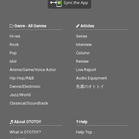
Sync the App
Genre
-
All Genres
Articles
Hi-res
Series
Rock
Interview
Pop
Column
Idol
Review
Anime/Game/Voice Actor
Live Report
Hip Hop/R&B
Audio Equipment
Dance/Electronic
先週のオトトイ
Jazz/World
Classical/Soundtrack
About OTOTOY
Help
What is OTOTOY?
Help Top