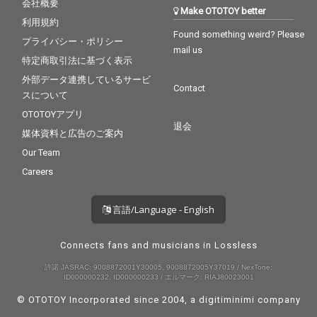
会社概要
Make OTOTOY better
利用規約
Found something weird? Please
プライバシー・ポリシー
mail us
特定商取引法に基づく表示
外部データ連携しているサービ
Contact
スについて
OTOTOYアプリ
退会
媒体資料と広告のご案内
Our Team
Careers
言語/Language - English
Connects fans and musicians in Lossless
許諾 JASRAC: 9008872001Y30005, 9008872005Y37019 / NexTone:
ID000000232, ID000000233 / エルマーク: RIAJ80023001
© OTOTOY Incorporated since 2004, a
digitiminimi
company