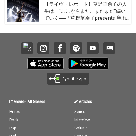
【ライヴ・レポート】草野華余子の人
生は、“ここからまた、まだまだ”続い
ていく──「草野華余子presents 産地
直送プレミアム ～人生四十周年大収穫
祭～」
Sync the App
Genre
-
All Genres
Articles
Hi-res
Series
Rock
Interview
Pop
Column