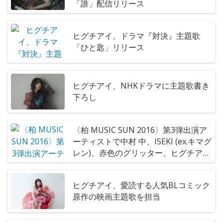
「誰」配信リリース
ヒグチアイ、ドラマ『対決』主題歌
「ひと匙」リリース
ヒグチアイ、NHKドラマに主題歌書き
下ろし
〈柏 MUSIC SUN 2016〉第3弾出演ア
ーティストで中村 中、ISEKI (ex.キマグ
レン)、赤色のグリッター、ヒグチアイ
ら一挙15組発表
ヒグチアイ、愛読する人気BLコミック
原作の映画主題歌を担当