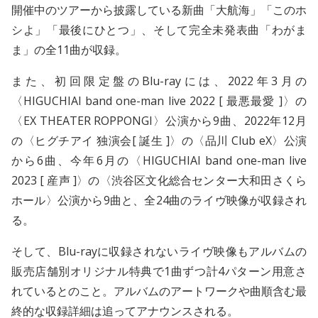
開催中のツアーから披露している新曲「大航海」「このホ
シよ」「最後にひとつ」、そして完全未発表曲「わがま
ま」の全11曲が収録。
また、初回限定盤のBlu-rayには、2022年3月の
〈HIGUCHIAI band one-man live 2022 [ 最悪最愛 ]〉の
〈EX THEATER ROPPONGI〉公演から9曲、2022年12月
の〈ヒグチアイ 独演会[ 誕生 ]〉の〈品川 Club eX〉公演
から6曲、今年6月の〈HIGUCHIAI band one-man live
2023 [ 産声 ]〉の〈渋谷区文化総合センター大和田さくら
ホール〉公演から9曲と、全24曲のライヴ映像が収録され
る。
そして、Blu-rayに収録されないライヴ映像もアルバムの
販売店舗別オリジナル特典で1曲ずつ計4パターン用意さ
れているとのこと。アルバムのアートワークや曲順含む最
終的な収録詳細は追ってアナウンスされる。