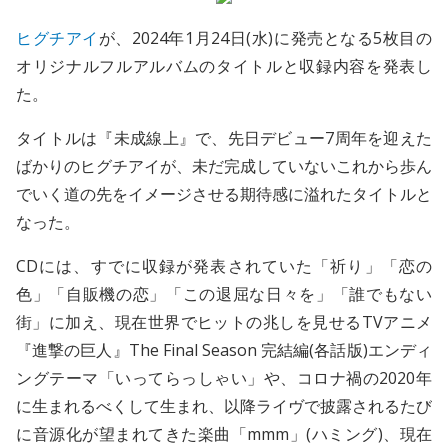
ヒグチアイ
が、2024年1月24日(水)に発売となる5枚目の
オリジナルフルアルバムのタイトルと収録内容を発表し
た。
タイトルは『未成線上』で、先日デビュー7周年を迎えた
ばかりのヒグチアイが、未だ完成していないこれから歩ん
でいく道の先をイメージさせる期待感に溢れたタイトルと
なった。
CDには、すでに収録が発表されていた「祈り」「恋の
色」「自販機の恋」「この退屈な日々を」「誰でもない
街」に加え、現在世界でヒットの兆しを見せるTVアニメ
『進撃の巨人』The Final Season 完結編(各話版)エンディ
ングテーマ「いってらっしゃい」や、コロナ禍の2020年
に生まれるべくして生まれ、以降ライヴで披露されるたび
に音源化が望まれてきた楽曲「mmm」(ハミング)、現在