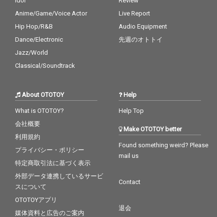
Idol
Review
Anime/Game/Voice Actor
Live Report
Hip Hop/R&B
Audio Equipment
Dance/Electronic
先週のオトトイ
Jazz/World
Classical/Soundtrack
About OTOTOY
Help
What is OTOTOY?
Help Top
会社概要
Make OTOTOY better
利用規約
Found something weird? Please
プライバシー・ポリシー
mail us
特定商取引法に基づく表示
外部データ連携しているサービ
Contact
スについて
OTOTOYアプリ
退会
媒体資料と広告のご案内