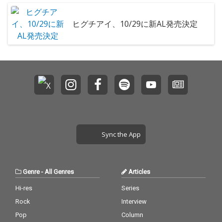
ヒグチアイ、10/29に新AL発売決定
Sync the App
Genre
-
All Genres
Articles
Hi-res
Series
Rock
Interview
Pop
Column