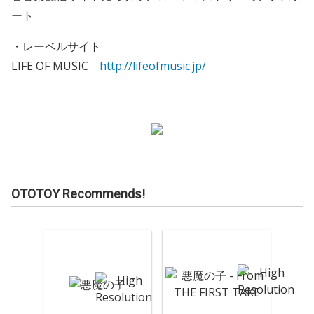
ート
・レーベルサイト
LIFE OF MUSIC
http://lifeofmusic.jp/
OTOTOY Recommends!