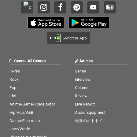
Sync the App
Genre
-
All Genres
Articles
Hi-res
Series
Rock
Interview
Pop
Column
Idol
Review
Anime/Game/Voice Actor
Live Report
Hip Hop/R&B
Audio Equipment
Dance/Electronic
先週のオトトイ
Jazz/World