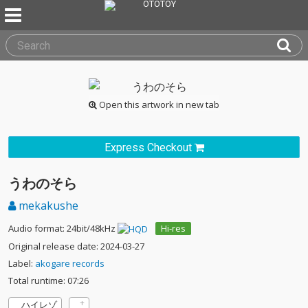
Open this artwork in new tab
Express Checkout
うわのそら
mekakushe
Audio format: 24bit/48kHz
Hi-res
Original release date: 2024-03-27
Label:
akogare records
Total runtime: 07:26
ハイレゾ