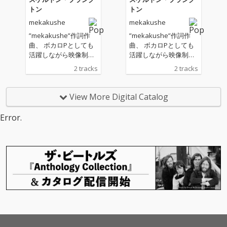
トン
トン
mekakushe
mekakushe
”mekakushe”作詞作
”mekakushe”作詞作
曲、 ボカロPとしても
曲、 ボカロPとしても
活躍しながら映像制作
活躍しながら映像制作
やDJ活動も行うフロク
やDJ活動も行うフロク
2 tracks
2 tracks
ロが編曲を手掛ける。
ロが編曲を手掛ける。
ブレスが多めなmekak
ブレスが多めなmekak
usheの有機的なボーカ
usheの有機的なボーカ
View More Digital Catalog
ルと、フロクロらしさ
ルと、フロクロらしさ
が光る無機質なサウン
が光る無機質なサウン
Error.
ドが結合し、新境地を
ドが結合し、新境地を
開いたエレクトロチュ
開いたエレクトロチュ
ーン！
ーン！