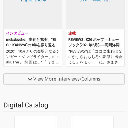
インタビュー
連載
mekakushe、変化と充実、“BI
REVIEWS : 026 ポップ・ミュー
G・KANSYA”の1年を振り返る
ジック(2021年6月)──高岡洋詞
2020年10月ぶりの登場となるシ
"REVIEWS"は「ココに来ればな
ンガー・ソングライター、mek
にかしらおもしろい新譜に出会
akushe。前回はEP『うまれ
える」をモットーに、さまざま
る』のリリース・タイミングで
な書き手が新譜（たいたい3ヶ
彼女のアレンジャーとしてタッ
月ぐらいあのターム）を中心に
グを組む野澤翔太との対談をお
9枚（＋α）の作品を厳選し、紹
View More Interviews/Columns
届けしました。あれから1年
介するコーナーです（ときに旧
弱。アルバム『光みたいにすす
譜も）。今回は高岡洋詞による
みたい』やEP『はため…
9枚＋1枚な10枚。エ…
Digital Catalog