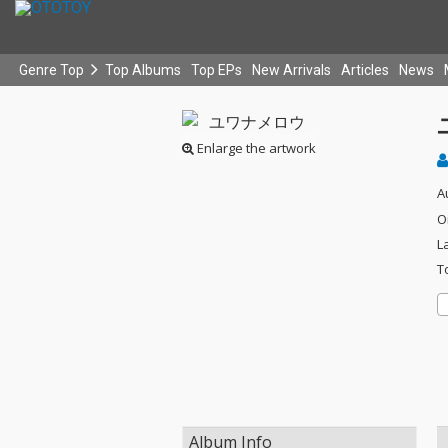
Genre Top
Top Albums
Top EPs
New Arrivals
Articles
News
Enlarge the artwork
A
O
L
T
Album Info