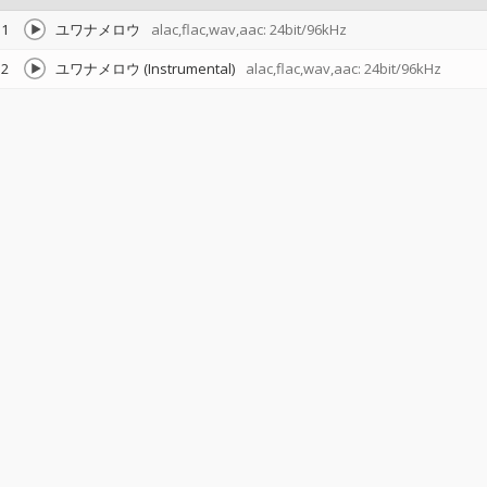
1
ユワナメロウ
alac,flac,wav,aac: 24bit/96kHz
2
ユワナメロウ (Instrumental)
alac,flac,wav,aac: 24bit/96kHz