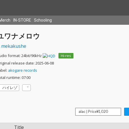
Merch
IN-STORE
Schooling
ユワナメロウ
mekakushe
udio format: 24bit/96kHz
Hi-res
riginal release date: 2025-06-08
abel:
akogare records
otal runtime: 07:00
ハイレゾ
Title