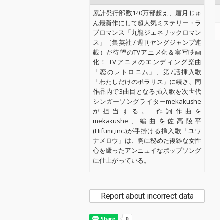
累計発行部数140万部超え、眉月じゅ
ん最新作にして超人気ミステリー・ラ
ブロマンス「九龍ジェネリックロマン
ス」（集英社 / 週刊ヤングジャンプ連
載）が待望のTVアニメ化＆実写映画
化！ TVアニメのエンディング楽曲
「恋のレトロニム」、第7話挿入歌
「わたしだけのポラリス」に続き、同
作品内で3曲目となる挿入歌を次世代
シンガーソングライターmekakushe
が担当する。 作詞作曲を
mekakushe、編曲を佐高陵平
(Hifumi,inc.)が手掛ける挿入歌「ユワ
ナメロウ」は、胸に秘めた複雑な女性
心を綴ったアンニュイなポップソング
に仕上がっている。
Report about incorrect data