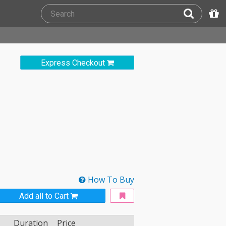
Express Checkout
How To Buy
Add all to Cart
Duration
Price