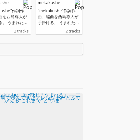
ushe
mekakushe
kushe”作詞作
”mekakushe”作詞作
曲を西島尊大が
曲、編曲を西島尊大が
る。 うまれたば
手掛ける。 うまれたば
星の光が地球に
かりの星の光が地球に
2 tracks
2 tracks
ろには、その星
届くころには、その星
存在しない。 そ
はもう存在しない。 そ
なさを胸に秘め
んな切なさを胸に秘め
キラキラと星が
ながらキラキラと星が
河を泳ぐ、エレ
瞬く銀河を泳ぐ、エレ
ポップチュー
クトロポップチュー
ン！