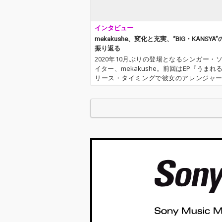
インタビュー
mekakushe、変化と充実、“BIG・KANSYA
振り返る
2020年10月ぶりの登場となるシンガー・
イター、mekakushe。前回はEP『うまれ
リース・タイミングで彼女のアレンジャ
タッグを組む野澤翔太との対談をお届け
た。あれから1年弱。アルバム『光みたい
たい』やEP『はため…