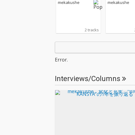
mekakushe
mekakushe
2 tracks
Error.
Interviews/Columns