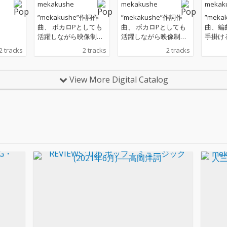
mekakushe
mekakushe
mekak
”mekakushe”作詞作
”mekakushe”作詞作
”meka
曲、 ボカロPとしても
曲、 ボカロPとしても
曲、編
活躍しながら映像制作
活躍しながら映像制作
手掛け
やDJ活動も行うフロク
やDJ活動も行うフロク
かりの
2 tracks
2 tracks
2 tracks
ロが編曲を手掛ける。
ロが編曲を手掛ける。
届くこ
ブレスが多めなmekak
ブレスが多めなmekak
はもう
usheの有機的なボーカ
usheの有機的なボーカ
んな切
View More Digital Catalog
ルと、フロクロらしさ
ルと、フロクロらしさ
ながら
が光る無機質なサウン
が光る無機質なサウン
瞬く銀
ドが結合し、新境地を
ドが結合し、新境地を
クトロ
開いたエレクトロチュ
開いたエレクトロチュ
ン！
ーン！
ーン！