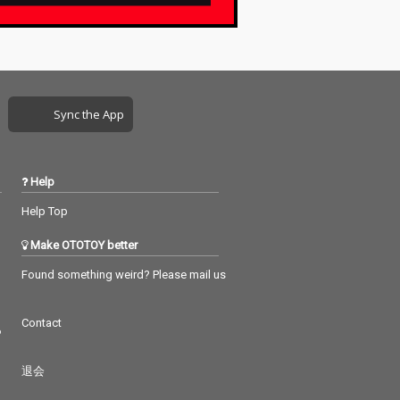
Sync the App
Help
Help Top
Make OTOTOY better
Found something weird? Please mail us
Contact
つ
退会