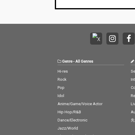
Genre
-
All Genres
Hi-res
Se
Rock
In
Pop
C
Idol
Re
Anime/Game/Voice Actor
Li
Hip Hop/R&B
Au
Dance/Electronic
先
Jazz/World