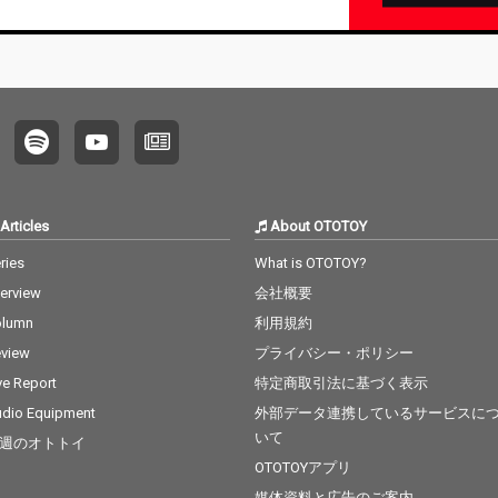
Articles
About OTOTOY
ries
What is OTOTOY?
terview
会社概要
olumn
利用規約
view
プライバシー・ポリシー
ve Report
特定商取引法に基づく表示
dio Equipment
外部データ連携しているサービスに
いて
週のオトトイ
OTOTOYアプリ
媒体資料と広告のご案内