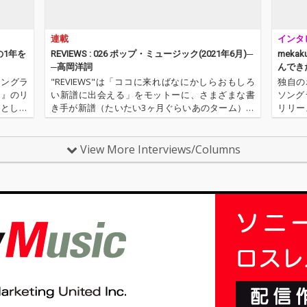
連載
インタ
”の1年を
REVIEWS : 026 ポップ・ミュージック(2021年6月)─
meka
─高岡洋詞
んでき
で”と“
ソングラ
"REVIEWS"は「ココに来ればなにかしらおもしろ
独自の
る』のリ
い新譜に出会える」をモットーに、さまざまな書
ソング
ーとして
き手が新譜（たいたい3ヶ月ぐらいあのターム）を
リリー
しまし
中心に9枚（＋α）の作品を厳選し、紹介するコー
動に再
にすすみ
ナーです（ときに旧譜も）。今回は高岡洋詞によ
けに発
る9枚＋1枚な10枚。エ…
のタイ
View More Interviews/Columns