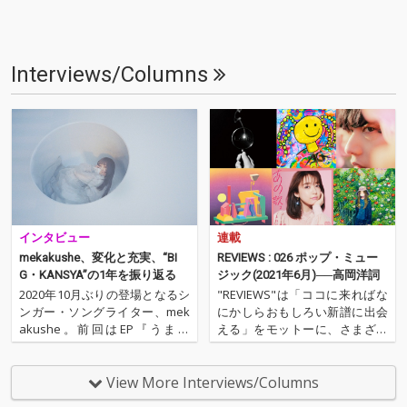
Interviews/Columns
インタビュー
連載
mekakushe、変化と充実、“BI
REVIEWS : 026 ポップ・ミュー
G・KANSYA”の1年を振り返る
ジック(2021年6月)──高岡洋詞
2020年10月ぶりの登場となるシ
"REVIEWS"は「ココに来ればな
ンガー・ソングライター、mek
にかしらおもしろい新譜に出会
akushe。前回はEP『うまれ
える」をモットーに、さまざま
る』のリリース・タイミングで
な書き手が新譜（たいたい3ヶ
彼女のアレンジャーとしてタッ
月ぐらいあのターム）を中心に
グを組む野澤翔太との対談をお
9枚（＋α）の作品を厳選し、紹
View More Interviews/Columns
届けしました。あれから1年
介するコーナーです（ときに旧