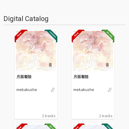
弱。アルバム『光みたいにすす
譜も）。今回は高岡洋詞による
みたい』やEP『はため…
9枚＋1枚な10枚。エ…
Digital Catalog
月面着陸
月面着陸
mekakushe
mekakushe
2 tracks
2 tracks