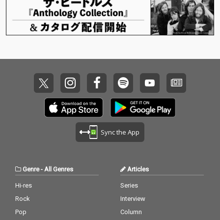
Sync the App
Genre
-
All Genres
Articles
Hi-res
Series
Rock
Interview
Pop
Column