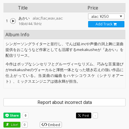
Title
Price
あかい
alac,flac,wav,aac:
1
16bit/44.1kHz
Add Track
Album Info
シンガーソングライターと並行し、でんぱ組.incや声優の渕上舞に楽曲
提供をおこなうなど作家としても活躍するmekakusheが『あかい』を
配信リリース。
今作はポップなシンセリフとグルーヴィーなリズム、巧みな言葉遊び
がmekakusheのヴォーカルと渾然一体となった聴き応えの強い作品に
仕上がっている。当楽曲の編曲をハヤシコウスケ（シナリオアー
ト）、ミックスエンジニアは德永輝が担当。
Report about incorrect data
Post
-
Embed
Like!
0