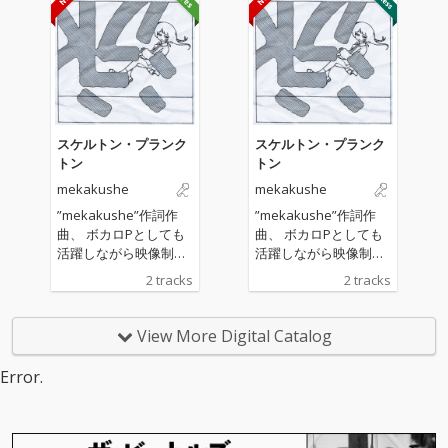
スケルトン・プランク
スケルトン・プランク
トン
トン
mekakushe
mekakushe
”mekakushe”作詞作
”mekakushe”作詞作
曲、 ボカロPとしても
曲、 ボカロPとしても
活躍しながら映像制作
活躍しながら映像制作
やDJ活動も行うフロク
やDJ活動も行うフロク
2 tracks
2 tracks
ロが編曲を手掛ける。
ロが編曲を手掛ける。
ブレスが多めなmekak
ブレスが多めなmekak
usheの有機的なボーカ
usheの有機的なボーカ
View More Digital Catalog
ルと、フロクロらしさ
ルと、フロクロらしさ
が光る無機質なサウン
が光る無機質なサウン
Error.
ドが結合し、新境地を
ドが結合し、新境地を
開いたエレクトロチュ
開いたエレクトロチュ
ーン！
ーン！