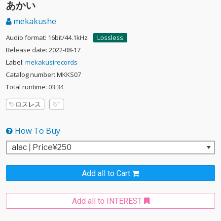
あかい
mekakushe
Audio format: 16bit/44.1kHz
Lossless
Release date: 2022-08-17
Label:
mekakusirecords
Catalog number: MKKS07
Total runtime: 03:34
ロスレス
How To Buy
Add all to Cart
Add all to INTEREST