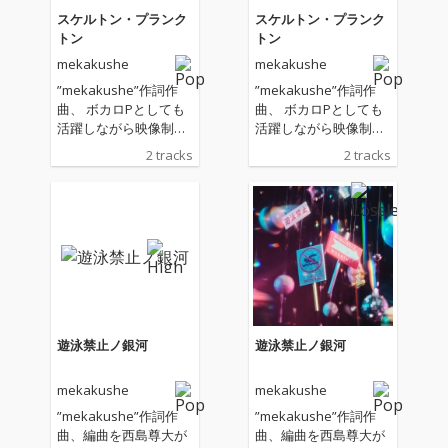
スケルトン・プランク
スケルトン・プランク
トン
トン
mekakushe
mekakushe
”mekakushe”作詞作
”mekakushe”作詞作
曲、 ボカロPとしても
曲、 ボカロPとしても
活躍しながら映像制作
活躍しながら映像制作
やDJ活動も行うフロク
やDJ活動も行うフロク
2 tracks
2 tracks
ロが編曲を手掛ける。
ロが編曲を手掛ける。
ブレスが多めなmekak
ブレスが多めなmekak
usheの有機的なボーカ
usheの有機的なボーカ
ルと、フロクロらしさ
ルと、フロクロらしさ
が光る無機質なサウン
が光る無機質なサウン
ドが結合し、新境地を
ドが結合し、新境地を
開いたエレクトロチュ
開いたエレクトロチュ
ーン！
ーン！
遊泳禁止ノ銀河
遊泳禁止ノ銀河
mekakushe
mekakushe
”mekakushe”作詞作
”mekakushe”作詞作
曲、編曲を西島尊大が
曲、編曲を西島尊大が