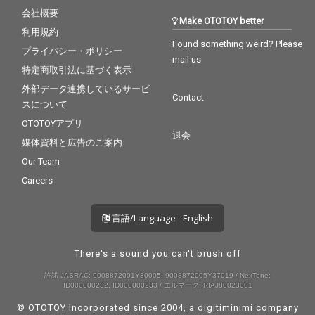
会社概要
Make OTOTOY better
利用規約
Found something weird? Please
プライバシー・ポリシー
mail us
特定商取引法に基づく表示
外部データ連携しているサービ
Contact
スについて
OTOTOYアプリ
退会
媒体資料と広告のご案内
Our Team
Careers
言語/Language - English
There's a sound you can't brush off
許諾 JASRAC: 9008872001Y30005, 9008872005Y37019 / NexTone:
ID000000232, ID000000233 / エルマーク: RIAJ80023001
© OTOTOY Incorporated since 2004, a
digitiminimi
company