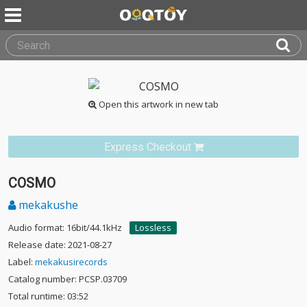
Open this artwork in new tab
Express Checkout
COSMO
mekakushe
Audio format: 16bit/44.1kHz
Lossless
Release date: 2021-08-27
Label:
mekakusirecords
Catalog number: PCSP.03709
Total runtime: 03:52