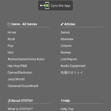
Sync the App
Genre
-
All Genres
Articles
Hi-res
Series
Rock
Interview
Pop
Column
Idol
Review
Anime/Game/Voice Actor
Live Report
Hip Hop/R&B
Audio Equipment
Dance/Electronic
先週のオトトイ
Jazz/World
Classical/Soundtrack
About OTOTOY
Help
What is OTOTOY?
Help Top