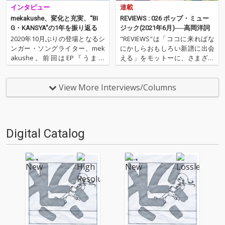
インタビュー
連載
mekakushe、変化と充実、“BI
REVIEWS : 026 ポップ・ミュー
G・KANSYA”の1年を振り返る
ジック(2021年6月)──高岡洋詞
2020年10月ぶりの登場となるシ
"REVIEWS"は「ココに来ればな
ンガー・ソングライター、mek
にかしらおもしろい新譜に出会
akushe。前回はEP『うまれ
える」をモットーに、さまざま
る』のリリース・タイミングで
な書き手が新譜（たいたい3ヶ
彼女のアレンジャーとしてタッ
月ぐらいあのターム）を中心に
グを組む野澤翔太との対談をお
9枚（＋α）の作品を厳選し、紹
View More Interviews/Columns
届けしました。あれから1年
介するコーナーです（ときに旧
弱。アルバム『光みたいにすす
譜も）。今回は高岡洋詞による
みたい』やEP『はため…
9枚＋1枚な10枚。エ…
Digital Catalog