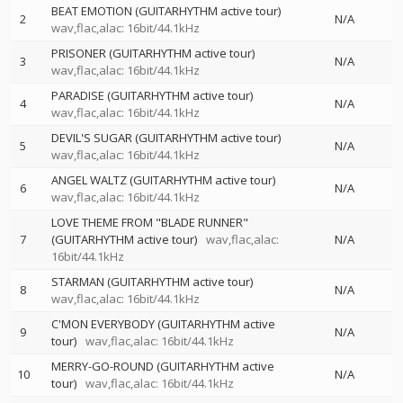
BEAT EMOTION (GUITARHYTHM active tour)
2
N/A
wav,flac,alac: 16bit/44.1kHz
PRISONER (GUITARHYTHM active tour)
3
N/A
wav,flac,alac: 16bit/44.1kHz
PARADISE (GUITARHYTHM active tour)
4
N/A
wav,flac,alac: 16bit/44.1kHz
DEVIL'S SUGAR (GUITARHYTHM active tour)
5
N/A
wav,flac,alac: 16bit/44.1kHz
ANGEL WALTZ (GUITARHYTHM active tour)
6
N/A
wav,flac,alac: 16bit/44.1kHz
LOVE THEME FROM "BLADE RUNNER"
7
(GUITARHYTHM active tour)
wav,flac,alac:
N/A
16bit/44.1kHz
STARMAN (GUITARHYTHM active tour)
8
N/A
wav,flac,alac: 16bit/44.1kHz
C'MON EVERYBODY (GUITARHYTHM active
9
N/A
tour)
wav,flac,alac: 16bit/44.1kHz
MERRY-GO-ROUND (GUITARHYTHM active
10
N/A
tour)
wav,flac,alac: 16bit/44.1kHz