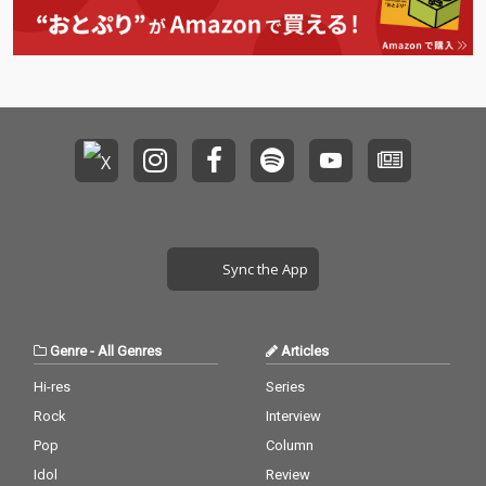
ヴでの共演も話題にな
ヴでの共演も話題にな
っている、日本を代表
っている、日本を代表
するギタリスト同士の
するギタリスト同士の
貴重かつ熱い必聴曲！
貴重かつ熱い必聴曲！
さらに、電気グルーヴ
さらに、電気グルーヴ
の石野卓球と初タッ
の石野卓球と初タッ
グ！ぶっといグルーヴ
グ！ぶっといグルーヴ
に艶やかなギターが織
に艶やかなギターが織
りなす世界は、まさに
りなす世界は、まさに
世界標準！過去にコラ
世界標準！過去にコラ
ボレーションもしたこ
ボレーションもしたこ
とがあるTHE YELLOW
とがあるTHE YELLOW
MONKEYの吉井和哉も
MONKEYの吉井和哉も
Sync the App
作詞で１曲参加と、豪
作詞で１曲参加と、豪
華アーチスト陣が今作
華アーチスト陣が今作
を彩っている。2025年
を彩っている。2025年
この世界に提示する、
この世界に提示する、
Genre
-
All Genres
Articles
HOTEI最新にて最高の
HOTEI最新にて最高の
アルバム！
アルバム！
Hi-res
Series
Rock
Interview
Pop
Column
Idol
Review