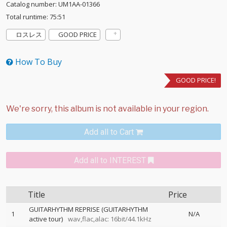
Catalog number: UM1AA-01366
Total runtime: 75:51
ロスレス
GOOD PRICE
How To Buy
GOOD PRICE!
Add all to Cart
Add all to INTEREST
Title
Price
GUITARHYTHM REPRISE (GUITARHYTHM
1
N/A
active tour)
wav,flac,alac: 16bit/44.1kHz