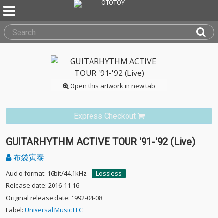
Open this artwork in new tab
Express Checkout
GUITARHYTHM ACTIVE TOUR '91-'92 (Live)
布袋寅泰
Audio format: 16bit/44.1kHz
Lossless
Release date: 2016-11-16
Original release date: 1992-04-08
Label:
Universal Music LLC