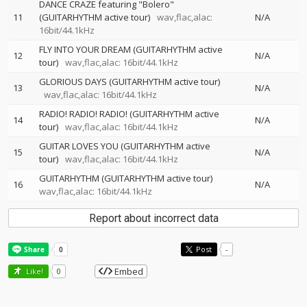
DANCE CRAZE featuring "Bolero"
11
(GUITARHYTHM active tour)
wav,flac,alac:
N/A
16bit/44.1kHz
FLY INTO YOUR DREAM (GUITARHYTHM active
12
N/A
tour)
wav,flac,alac: 16bit/44.1kHz
GLORIOUS DAYS (GUITARHYTHM active tour)
13
N/A
wav,flac,alac: 16bit/44.1kHz
RADIO! RADIO! RADIO! (GUITARHYTHM active
14
N/A
tour)
wav,flac,alac: 16bit/44.1kHz
GUITAR LOVES YOU (GUITARHYTHM active
15
N/A
tour)
wav,flac,alac: 16bit/44.1kHz
GUITARHYTHM (GUITARHYTHM active tour)
16
N/A
wav,flac,alac: 16bit/44.1kHz
Report about incorrect data
Post
-
Embed
Like!
0