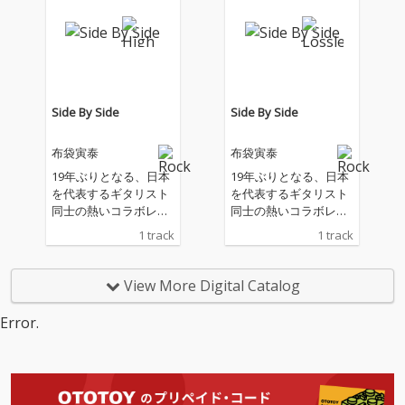
なる今作も、その名に
なる今作も、その名に
ふさわしく、挑戦的で
ふさわしく、挑戦的で
アヴァンギャルド、刺
アヴァンギャルド、刺
激に満ちあふれた紛う
激に満ちあふれた紛う
ことなき最高傑作！ 19
ことなき最高傑作！ 19
88年衝撃のソロデビュ
88年衝撃のソロデビュ
ーを飾った「GUITARH
ーを飾った「GUITARH
Side By Side
Side By Side
YTHM」から37年。8作
YTHM」から37年。8作
目となる今作は、80’s
目となる今作は、80’s
布袋寅泰
布袋寅泰
やNew Waveの香りす
やNew Waveの香りす
る華やかで解放感あふ
る華やかで解放感あふ
19年ぶりとなる、日本
19年ぶりとなる、日本
れる楽曲から、ソリッ
れる楽曲から、ソリッ
を代表するギタリスト
を代表するギタリスト
ドなカッティングギタ
ドなカッティングギタ
同士の熱いコラボレー
同士の熱いコラボレー
ーがクールかつ刺激的
ーがクールかつ刺激的
ション！4月リリース
ション！4月リリース
1 track
1 track
な楽曲等、聴く者のカ
な楽曲等、聴く者のカ
のアルバム「GUITARH
のアルバム「GUITARH
ラダを動かし、心躍ら
ラダを動かし、心躍ら
YTHM Ⅷ」からの先行
YTHM Ⅷ」からの先行
せる数々の楽曲が収
せる数々の楽曲が収
配信曲
配信曲
View More Digital Catalog
録。そして、名曲『St
録。そして、名曲『St
ereocaster』より19年
ereocaster』より19年
Error.
の時を経て、今作で再
の時を経て、今作で再
び、Charとのコラボレ
び、Charとのコラボレ
ーションが実現！2月1
ーションが実現！2月1
1日に行われるJeff Bec
1日に行われるJeff Bec
kトリビュート・ライ
kトリビュート・ライ