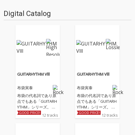
Digital Catalog
GUITARHYTHM Vlll
GUITARHYTHM Vlll
布袋寅泰
布袋寅泰
布袋の代名詞であり原
布袋の代名詞であり原
点でもある「GUITARH
点でもある「GUITARH
YTHM」シリーズ。 そ
YTHM」シリーズ。 そ
の8作目となる待望の
の8作目となる待望の
GOOD PRICE!
GOOD PRICE!
12 tracks
12 tracks
「GUITARHYTHM Vlll」
「GUITARHYTHM Vlll」
がついにリリース！ 前
がついにリリース！ 前
作より1年7か月ぶりと
作より1年7か月ぶりと