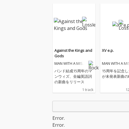
Against the Kings and
XV e.p.
Gods
MAN WITH A MISSI
MAN WITH A MI
ON
ON
バンド結成15周年のマ
15周年を記念
ンウィズ、全編英語詞
が未発表新曲の
の新曲をリリース
1 track
12
Error.
Error.