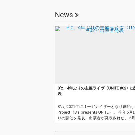
News
B’z、4年ぶりの主催ライヴ〈UNITE #02〉
表
B’zが2021年にオーガナイザーとなり創始した
Project〈B’z presents UNITE〉。 今年
りの開催を発表、出演者が発表された。 6月
B’zと同じ1988年結成のTHE YELLOW MONK
22