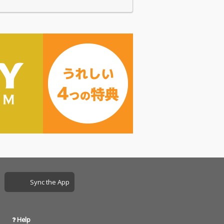
Sync the App
Help