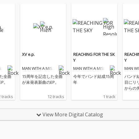
XV e.p.
REACHING FOR THE SK
REACHI
Y
Y
SSI
MAN WITH A MISSI
MAN WITH A MISSI
MAN WI
ON
ON
ON
した全曲
15周年を記念した全曲
今年でバンド結成15周
バンド
EP。
が未発表新曲のEP。
年
目にリ
からの
 tracks
12 tracks
1 track
View More Digital Catalog