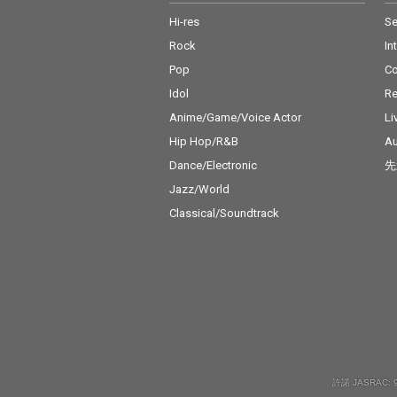
Hi-res
Se
Rock
In
Pop
C
Idol
Re
Anime/Game/Voice Actor
Li
Hip Hop/R&B
Au
Dance/Electronic
先
Jazz/World
Classical/Soundtrack
許諾 JASRAC: 9