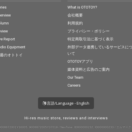
ries
What is OTOTOY?
terview
会社概要
olumn
利用規約
view
プライバシー・ポリシー
ve Report
特定商取引法に基づく表示
dio Equipment
外部データ連携しているサービスに
いて
週のオトトイ
OTOTOYアプリ
媒体資料と広告のご案内
Our Team
Careers
言語/Language - English
Hi-res music store, reviews and interviews
008872001Y30005, 9008872005Y37019 / NexTone: ID000000232, ID000000233 / エルマーク: