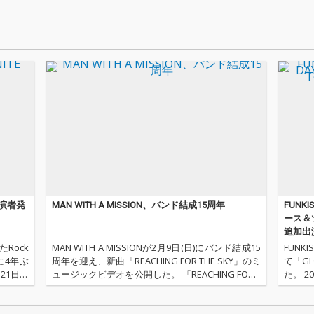
出演者発
MAN WITH A MISSION、バンド結成15周年
FUNK
ース＆ツ
追加出
Rock
MAN WITH A MISSIONが2月9日(日)にバンド結成15
FUN
6月に4年ぶ
周年を迎え、新曲「REACHING FOR THE SKY」のミ
て「G
21日は
ュージックビデオを公開した。 「REACHING FOR T
た。 2
EY、6月
HE SKY」は3月12日発売予定の「XV e.p.」に収録
月28
さ
Y D