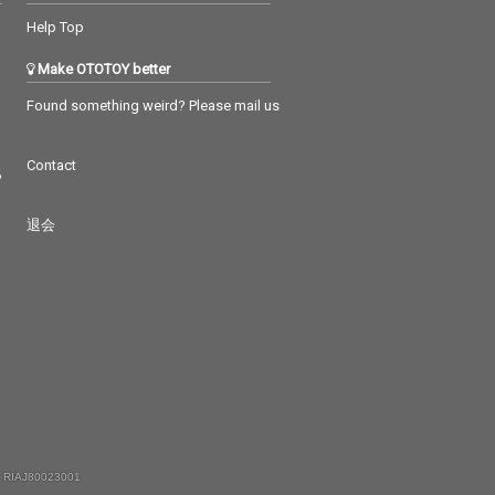
Help Top
Make OTOTOY better
Found something weird? Please mail us
Contact
つ
退会
 RIAJ80023001