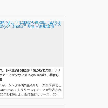
IST、３作連続SG第2弾「GLORY DAYS」リリ
アーにマンウィズTokyo Tanaka、琴音ら
演
KISTが、シングル3作連続リリース第２弾とし
LORY DAYS」をリリースすることが発表され
025年2月26日より配信先行リリース、CDは2
日よりライヴ会場限定発売される。 今作GLOR
AYSはコロナ禍を超えて作られた楽