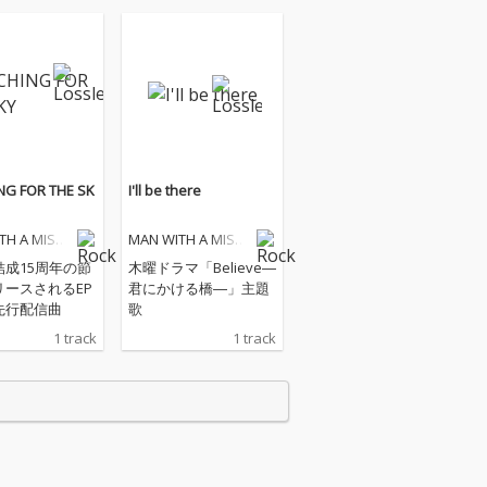
NG FOR THE SK
I'll be there
TH A MISSI
MAN WITH A MISSI
ON
結成15周年の節
木曜ドラマ「Believe―
リースされるEP
君にかける橋―」主題
先行配信曲
歌
1 track
1 track