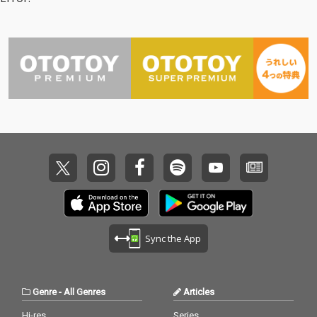
の時を経て、今作で再
の時を経て、今作で再
び、Charとのコラボレ
び、Charとのコラボレ
ーションが実現！2月1
ーションが実現！2月1
1日に行われるJeff Bec
1日に行われるJeff Bec
kトリビュート・ライ
kトリビュート・ライ
ヴでの共演も話題にな
ヴでの共演も話題にな
っている、日本を代表
っている、日本を代表
するギタリスト同士の
するギタリスト同士の
貴重かつ熱い必聴曲！
貴重かつ熱い必聴曲！
さらに、電気グルーヴ
さらに、電気グルーヴ
の石野卓球と初タッ
の石野卓球と初タッ
グ！ぶっといグルーヴ
グ！ぶっといグルーヴ
に艶やかなギターが織
に艶やかなギターが織
りなす世界は、まさに
りなす世界は、まさに
世界標準！過去にコラ
世界標準！過去にコラ
ボレーションもしたこ
ボレーションもしたこ
とがあるTHE YELLOW
とがあるTHE YELLOW
MONKEYの吉井和哉も
MONKEYの吉井和哉も
Sync the App
作詞で１曲参加と、豪
作詞で１曲参加と、豪
華アーチスト陣が今作
華アーチスト陣が今作
を彩っている。2025年
を彩っている。2025年
この世界に提示する、
この世界に提示する、
Genre
-
All Genres
Articles
HOTEI最新にて最高の
HOTEI最新にて最高の
アルバム！
アルバム！
Hi-res
Series