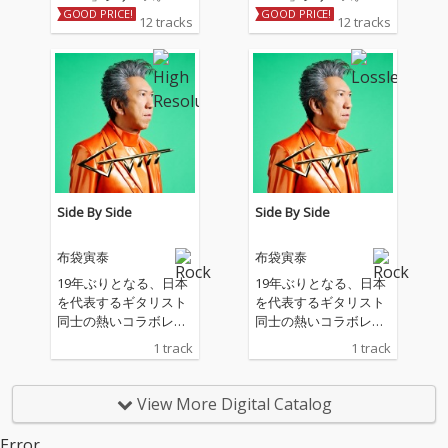
の8作目となる待望の
の8作目となる待望の
GOOD PRICE!
GOOD PRICE!
12 tracks
12 tracks
「GUITARHYTHM Vlll」
「GUITARHYTHM Vlll」
がついにリリース！ 前
がついにリリース！ 前
作より1年7か月ぶりと
作より1年7か月ぶりと
なる今作も、その名に
なる今作も、その名に
ふさわしく、挑戦的で
ふさわしく、挑戦的で
アヴァンギャルド、刺
アヴァンギャルド、刺
激に満ちあふれた紛う
激に満ちあふれた紛う
ことなき最高傑作！ 19
ことなき最高傑作！ 19
88年衝撃のソロデビュ
88年衝撃のソロデビュ
ーを飾った「GUITARH
ーを飾った「GUITARH
Side By Side
Side By Side
YTHM」から37年。8作
YTHM」から37年。8作
目となる今作は、80’s
目となる今作は、80’s
布袋寅泰
布袋寅泰
やNew Waveの香りす
やNew Waveの香りす
る華やかで解放感あふ
る華やかで解放感あふ
19年ぶりとなる、日本
19年ぶりとなる、日本
れる楽曲から、ソリッ
れる楽曲から、ソリッ
を代表するギタリスト
を代表するギタリスト
ドなカッティングギタ
ドなカッティングギタ
同士の熱いコラボレー
同士の熱いコラボレー
ーがクールかつ刺激的
ーがクールかつ刺激的
ション！4月リリース
ション！4月リリース
1 track
1 track
な楽曲等、聴く者のカ
な楽曲等、聴く者のカ
のアルバム「GUITARH
のアルバム「GUITARH
ラダを動かし、心躍ら
ラダを動かし、心躍ら
YTHM Ⅷ」からの先行
YTHM Ⅷ」からの先行
せる数々の楽曲が収
せる数々の楽曲が収
配信曲
配信曲
View More Digital Catalog
録。そして、名曲『St
録。そして、名曲『St
ereocaster』より19年
ereocaster』より19年
Error.