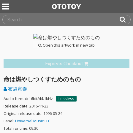
Open this artwork in new tab
Express Checkout
命は燃やしつくすためのもの
布袋寅泰
Audio format: 16bit/44.1kHz
Lossless
Release date: 2016-11-23
Original release date: 1996-05-24
Label:
Universal Music LLC
Total runtime: 09:30