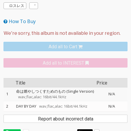
ロスレス
How To Buy
Add all to Cart
Add all to INTEREST
Title
Price
命は燃やしつくすためのもの (Single Version)
1
N/A
wav,flac,alac: 16bit/44.1kHz
2
DAY BY DAY
wav,flac,alac: 16bit/44.1kHz
N/A
Report about incorrect data