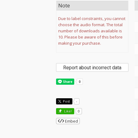
Note
Due to label constraints, you cannot
choose the audio format. The total
number of downloads available is
10. Please be aware of this before
making your purchase.
Report about incorrect data
Post
-
Like!
0
Embed