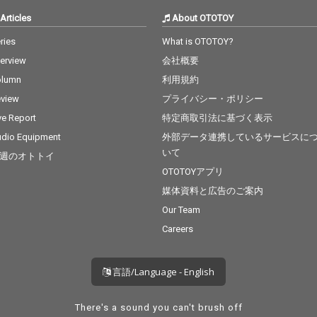
Articles
About OTOTOY
ries
What is OTOTOY?
terview
会社概要
olumn
利用規約
view
プライバシー・ポリシー
ve Report
特定商取引法に基づく表示
dio Equipment
外部データ連携しているサービスに
いて
週のオトトイ
OTOTOYアプリ
媒体資料と広告のご案内
Our Team
Careers
言語/Language - English
There's a sound you can't brush off