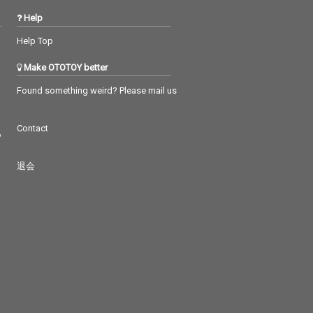
Help
Help Top
Make OTOTOY better
Found something weird? Please mail us
Contact
つ
退会