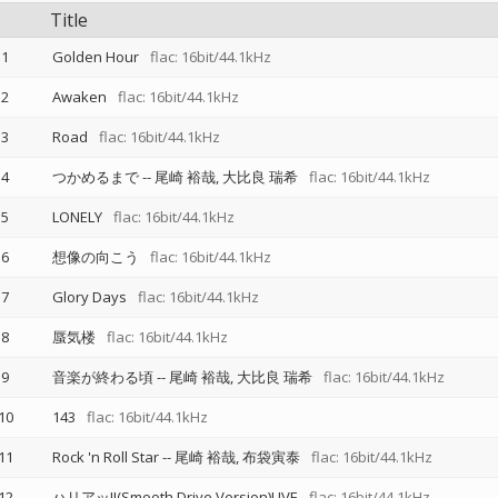
Title
1
Golden Hour
flac: 16bit/44.1kHz
2
Awaken
flac: 16bit/44.1kHz
3
Road
flac: 16bit/44.1kHz
4
つかめるまで
--
尾崎 裕哉
大比良 瑞希
flac: 16bit/44.1kHz
5
LONELY
flac: 16bit/44.1kHz
6
想像の向こう
flac: 16bit/44.1kHz
7
Glory Days
flac: 16bit/44.1kHz
8
蜃気楼
flac: 16bit/44.1kHz
9
音楽が終わる頃
--
尾崎 裕哉
大比良 瑞希
flac: 16bit/44.1kHz
10
143
flac: 16bit/44.1kHz
11
Rock 'n Roll Star
--
尾崎 裕哉
布袋寅泰
flac: 16bit/44.1kHz
12
ハリアッ!!(Smooth Drive Version)LIVE
flac: 16bit/44.1kHz