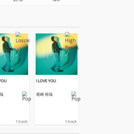
 YOU
I LOVE YOU
哉
尾崎 裕哉
1 track
1 track