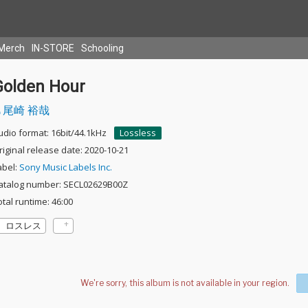
Merch
IN-STORE
Schooling
Golden Hour
尾崎 裕哉
udio format: 16bit/44.1kHz
Lossless
riginal release date: 2020-10-21
abel:
Sony Music Labels Inc.
atalog number: SECL02629B00Z
otal runtime: 46:00
ロスレス