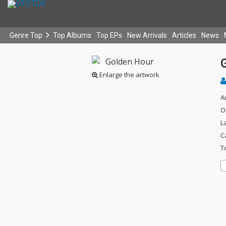
Genre Top
Top Albums
Top EPs
New Arrivals
Articles
News
Enlarge the artwork
A
O
L
C
T