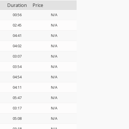
Duration
Price
00:56
N/A
02:45
N/A
04:41
N/A
04:02
N/A
03:07
N/A
03:54
N/A
04:54
N/A
04:11
N/A
05:47
N/A
03:17
N/A
05:08
N/A
03:18
N/A