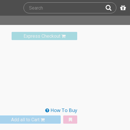
Express Checkout
How To Buy
Add all to Cart