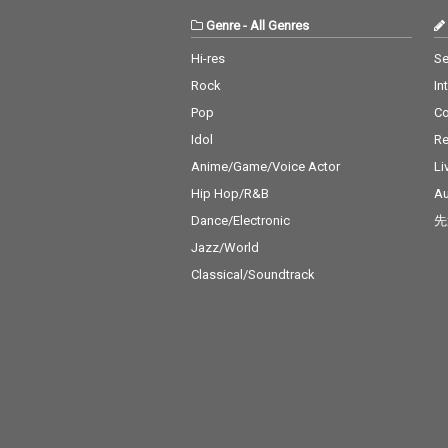
Genre
-
All Genres
Hi-res
Se
Rock
In
Pop
C
Idol
Re
Anime/Game/Voice Actor
Li
Hip Hop/R&B
Au
Dance/Electronic
先
Jazz/World
Classical/Soundtrack