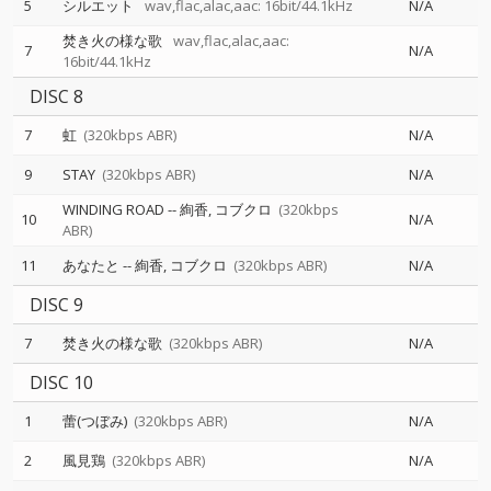
5
シルエット
wav,flac,alac,aac: 16bit/44.1kHz
N/A
焚き火の様な歌
wav,flac,alac,aac:
7
N/A
16bit/44.1kHz
DISC 8
7
虹
(320kbps ABR)
N/A
9
STAY
(320kbps ABR)
N/A
WINDING ROAD
--
絢香
コブクロ
(320kbps
10
N/A
ABR)
11
あなたと
--
絢香
コブクロ
(320kbps ABR)
N/A
DISC 9
7
焚き火の様な歌
(320kbps ABR)
N/A
DISC 10
1
蕾(つぼみ)
(320kbps ABR)
N/A
2
風見鶏
(320kbps ABR)
N/A