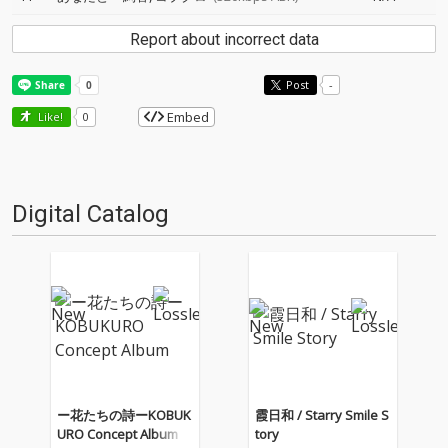
Report about incorrect data
Post
-
Embed
Like!
0
Digital Catalog
ー花たちの詩ーKOBUK
霞日和 / Starry Smile S
URO Concept Album
tory