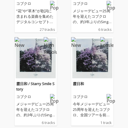
コブクロ
コブクロ
“花”や“草木”が歌詞に
メジャーデビュー25周
含まれる楽曲を集めた
年を迎えたコブクロ
デジタルコンセプトア
の、約3年ぶりのSingle
ルバム『―花たちの詩
リリースは、Double A
27 tracks
6 tracks
―KOBUKURO Concept
-Side Single。 全国ツ
Album』
アーを前に制作された
新曲「霞日和」は、大
切な人と歩んだ日々の
記憶と今日までを辿る
喪失感を描いたコブク
ロらしい渾身のバラー
ド。 JR西日本グループ
CMソングとして放映中
の「Starry Smile Stor
霞日和 / Starry Smile S
霞日和
y」。 さらに、カップ
tory
リングには、日常的な
コブクロ
コブクロ
表現で、男女のやり取
りを描いた新曲「Mes
メジャーデビュー25周
今年メジャーデビュー
sage Card」を収録し
年を迎えたコブクロ
25周年を迎えたコブク
た豪華3曲入り。
の、約3年ぶりのSingle
ロ、全国ツアーを前に
リリースは、Double A
制作された新曲「霞日
6 tracks
1 track
-Side Single。 全国ツ
和」は、大切な人と歩