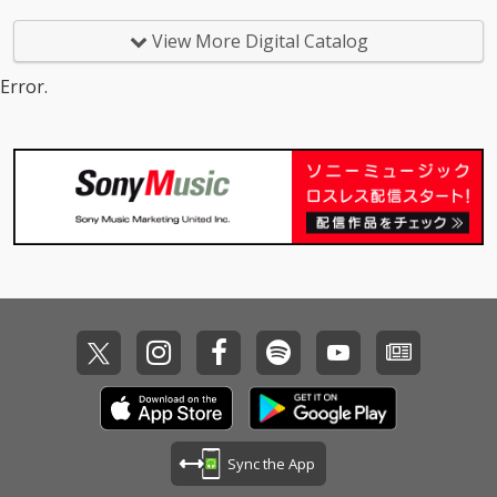
アーを前に制作された
んだ日々の記憶と今日
新曲「霞日和」は、大
までを辿る喪失感を描
View More Digital Catalog
切な人と歩んだ日々の
いたコブクロらしい渾
記憶と今日までを辿る
身のバラード。
Error.
喪失感を描いたコブク
ロらしい渾身のバラー
ド。 JR西日本グループ
CMソングとして放映中
の「Starry Smile Stor
y」。 さらに、カップ
リングには、日常的な
表現で、男女のやり取
りを描いた新曲「Mes
sage Card」を収録し
た豪華3曲入り。
Sync the App