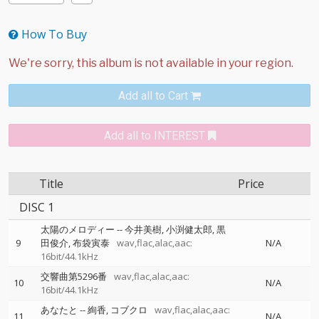
How To Buy
Add all to Cart
Add all to INTEREST
Title
Price
DISC 1
太陽のメロディー
--
今井美樹
小渕健太郎
黒
9
田俊介
布袋寅泰
wav,flac,alac,aac:
N/A
16bit/44.1kHz
交響曲第5296番
wav,flac,alac,aac:
10
N/A
16bit/44.1kHz
あなたと
--
絢香
コブクロ
wav,flac,alac,aac:
11
N/A