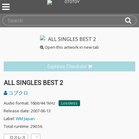
Open this artwork in new tab
Express Checkout
ALL SINGLES BEST 2
コブクロ
Audio format: 16bit/44.1kHz
Lossless
Release date: 2007-06-13
Label:
WM Japan
Total runtime: 290:56
ロスレス