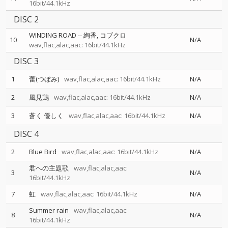
16bit/44.1kHz
DISC 2
WINDING ROAD
--
絢香
コブクロ
10
N/A
wav,flac,alac,aac: 16bit/44.1kHz
DISC 3
1
蕾(つぼみ)
wav,flac,alac,aac: 16bit/44.1kHz
N/A
2
風見鶏
wav,flac,alac,aac: 16bit/44.1kHz
N/A
3
蒼く 優しく
wav,flac,alac,aac: 16bit/44.1kHz
N/A
DISC 4
2
Blue Bird
wav,flac,alac,aac: 16bit/44.1kHz
N/A
君への主題歌
wav,flac,alac,aac:
3
N/A
16bit/44.1kHz
7
虹
wav,flac,alac,aac: 16bit/44.1kHz
N/A
Summer rain
wav,flac,alac,aac:
8
N/A
16bit/44.1kHz