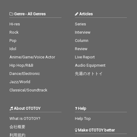
Genre
-
All Genres
Articles
Hi-res
Series
Rock
Interview
Pop
Column
Idol
Review
Anime/Game/Voice Actor
Live Report
Hip Hop/R&B
Audio Equipment
Dance/Electronic
先週のオトトイ
Jazz/World
Classical/Soundtrack
About OTOTOY
Help
What is OTOTOY?
Help Top
会社概要
Make OTOTOY better
利用規約