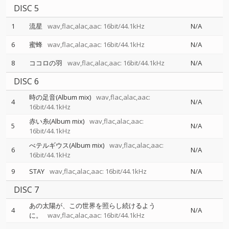
DISC 5
1
流星
wav,flac,alac,aac: 16bit/44.1kHz
N/A
6
蜜蜂
wav,flac,alac,aac: 16bit/44.1kHz
N/A
8
ココロの羽
wav,flac,alac,aac: 16bit/44.1kHz
N/A
DISC 6
時の足音(Album mix)
wav,flac,alac,aac:
4
N/A
16bit/44.1kHz
赤い糸(Album mix)
wav,flac,alac,aac:
5
N/A
16bit/44.1kHz
べテルギウス(Album mix)
wav,flac,alac,aac:
6
N/A
16bit/44.1kHz
9
STAY
wav,flac,alac,aac: 16bit/44.1kHz
N/A
DISC 7
あの太陽が、この世界を照らし続けるよう
4
N/A
に。
wav,flac,alac,aac: 16bit/44.1kHz