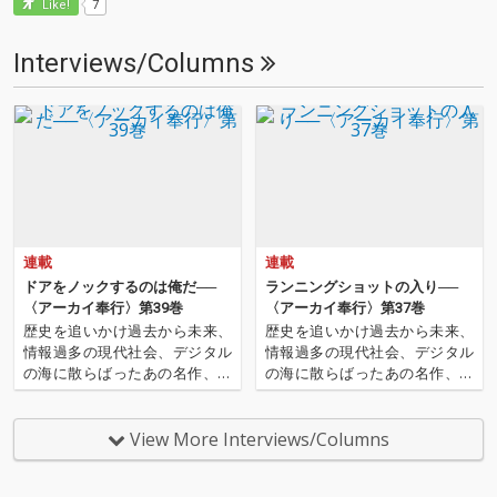
7
Like!
Interviews/Columns
連載
連載
ドアをノックするのは俺だ──
ランニングショットの入り──
〈アーカイ奉行〉第39巻
〈アーカイ奉行〉第37巻
歴史を追いかけ過去から未来、
歴史を追いかけ過去から未来、
情報過多の現代社会、デジタル
情報過多の現代社会、デジタル
の海に散らばったあの名作、こ
の海に散らばったあの名作、こ
の名作たちをひとつにまとめる
の名作たちをひとつにまとめる
仕事人…!〈アーカイ奉行〉が今
仕事人…!〈アーカイ奉行〉が今
日もデジタルの乱世を治め
日もデジタルの乱世を治め
View More Interviews/Columns
る…!'''〈アーカイ奉行〉と
る…!'''〈アーカイ奉行〉と
は…'''1.過去作の最新リマスター
は…'''1.過去作の最新リマスター