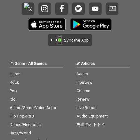
Sync the App
Genre
-
All Genres
Articles
Hi-res
Series
Rock
Interview
Pop
Column
Idol
Review
Anime/Game/Voice Actor
Live Report
Hip Hop/R&B
Audio Equipment
Dance/Electronic
先週のオトトイ
Jazz/World