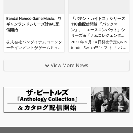
数の豪華ミュージシャ
ンが参加。原曲が持つ
ダークで荘厳な世界観
Bandai Namco Game Music、ワ
「バテン・カイトス」シリーズ
を、現代的かつ重厚な
ギャンランドシリーズ計8AL配
118 曲配信開始 「パックマ
サウンドで鮮やかに描
信開始
ン」、「エースコンバット」シ
き出している。『女神
リーズ＆「ナムコレジェンダリ
転生Ⅰ・Ⅱ REARRANG
ー」タイトル曲も一挙配信開始
株式会社バンダイナムコエンタ
2023 年 9 月 14 日発売予定のNin
E ROUGH ARRANGE Ve
ーテインメントがゲームミュー
tendo Switch™ソフト「バテ
r. (Soundtrack)』に
ジックを届けるサウンドレーベ
ン・カイトス Ⅰ&Ⅱ HD Remast
は、増子津可燦（司）
ルBandai Namco Game Music
er」発売を記念して、「バテ
氏によるインストゥル
より、アクションゲーム「ワギ
ン・カイトス」シリーズ楽曲 11
View More News
メンタルアレンジ音源
ャンランド」シリーズのオリジ
8 曲の配信がスタートした。 さ
を収録。楽曲の構造や
ナルサウンドトラックを全世界
らに、「パックマン」シリー
世界観、作曲家として
向けに配信開始した。 始まりか
ズ、「ゼビウ
の構想をよりダイレク
らノリノ
トに感じられる内容と
なっている。また、
「Battlefield～戦場」
楽曲中のデスボイスに
は、増子津可燦（司）
氏本人の声を使用。