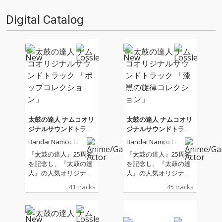
音源 2.これまで未配信…
音源 2.これまで未配信…
Digital Catalog
太鼓の達人 ナムコオリ
太鼓の達人 ナムコオリ
ジナルサウンドトラッ
ジナルサウンドトラッ
ク 「ポップコレクショ
ク 「漆黒の旋律コレク
Bandai Namco Ga
Bandai Namco Ga
ン」
ション」
me Music
me Music
『太鼓の達人』25周年
『太鼓の達人』25周年
を記念し、『太鼓の達
を記念し、『太鼓の達
人』の人気オリジナル
人』の人気オリジナル
楽曲を収録した3アル
楽曲を収録した3アル
41 tracks
45 tracks
バム・計145曲が配信
バム・計145曲が配信
開始。 配信開始された
開始。 配信開始された
のは、「ポップコレク
のは、「ポップコレク
ション」、「腕試しコ
ション」、「腕試しコ