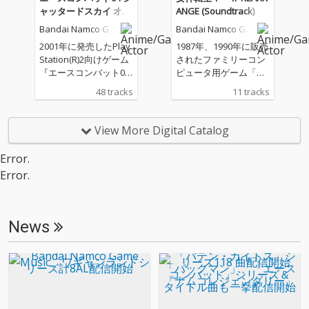
プで明るい楽曲を収
ャッタードスカイ オリ
ANGE (Soundtrack)
録。「腕試しコレクシ
ジナルサウンドトラッ
Bandai Namco Ga
Bandai Namco Ga
ョン」には、『太鼓の
ク
me Music
me Music
達人』の大会シーンで
2001年に発売したPlay
1987年、1990年に販売
も親しまれてきた楽曲
Station(R)2向けゲーム
されたファミリーコン
を収録。「漆黒の旋律
『エースコンバット04
ピュータ用ゲーム「デ
コレクション」には、
シャッタードスカイ』
ジタル・デビル物語 女
48 tracks
11 tracks
ダークでドラマチック
のオリジナルサウンド
神転生」「デジタル・
な世界観を持つ楽曲を
トラックが配信開始。
デビル物語 女神転生
収録している。
広大な空を舞台にした
Ⅱ」の楽曲を新たな形
View More Digital Catalog
バトルを盛り上げる疾
で再構築したリアレン
走感あふれる楽曲か
ジアルバムが配信開
Error.
ら、ドラマチックな物
始。 本作は、『女神転
Error.
語を彩る壮大なオーケ
生Ⅰ・Ⅱ』の作曲者で
ストラ曲まで、心震わ
ある増子津可燦（司）
せる名曲の数々を余す
氏自身が選曲・再アレ
ところなく収録。
ンジ。『女神転生Ⅰ・
News
Ⅱ REARRANGE (Sound
track)』には、西脇辰
弥、今剛、高水健司、
山木秀夫、BOH、Taka
yoshiOhmura、ISA
O、青山英樹、岡聡
志、有坂美香ほか、多