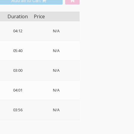
Add all to Cart
Duration
Price
04:12
N/A
05:40
N/A
03:00
N/A
04:01
N/A
03:56
N/A