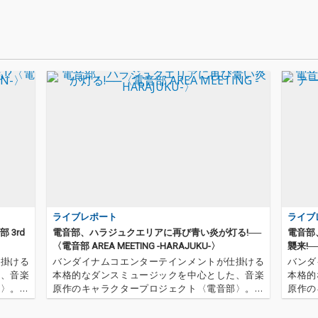
ライブレポート
ライブ
 3rd
電音部、ハラジュクエリアに再び青い炎が灯る!──
電音部
〈電音部 AREA MEETING -HARAJUKU-〉
襲来!─
仕掛ける
バンダイナムコエンターテインメントが仕掛ける
バンダ
た、音楽
本格的なダンスミュージックを中心とした、音楽
本格的
部〉。そ
原作のキャラクタープロジェクト〈電音部〉。そ
原作の
ION-〉
のイベント〈電音部 AREA MEETING -HARAJUKU-〉
のオール
した。今
が2023年3月5日、中野サンプラザにて開催されま
22年