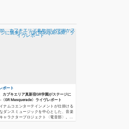
レポート
、カブキエリア真新宿GR学園がステージに
─〈GR Masquerade〉ライヴレポート
イナムコエンターテインメントが仕掛ける
なダンスミュージックを中心とした、音楽
キャラクタープロジェクト〈電音部〉。そ
ナイトイベント〈GR Masquerade〉が20
12月10日、東京渋谷・道玄坂のライブスペー