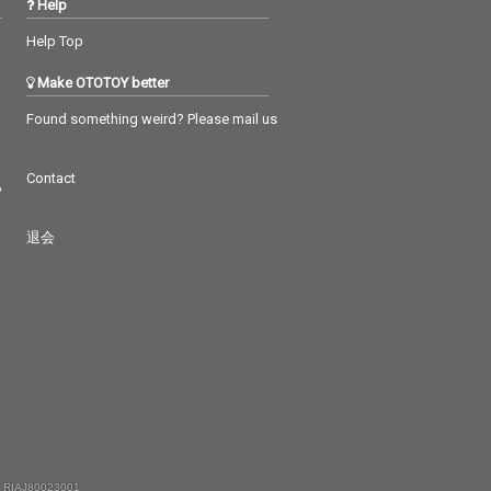
Help
Help Top
Make OTOTOY better
Found something weird? Please mail us
Contact
つ
退会
 RIAJ80023001