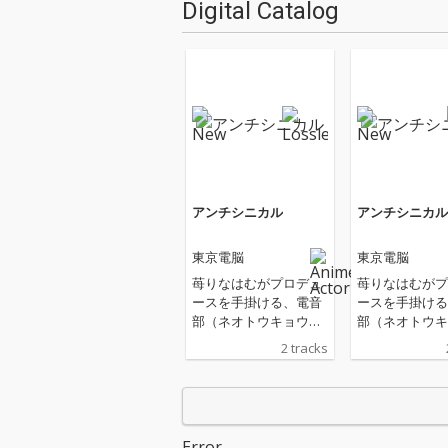
Digital Catalog
アンチシニカル
アンチシニカル
東京電脳
東京電脳
苺りなはむがプロデュ
苺りなはむがプ
ースを手掛ける、電音
ースを手掛ける
部（ネオトウキョウエ
部（ネオトウキ
リア）東京電脳が新曲
リア）東京電脳
2 tracks
「アンチシニカル」を
「アンチシニカ
リリース
リリース
Error.