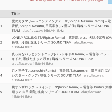
Title
愛のカタマリ― ～エンディングテーマ[Shinpei Nasuno Remix]
--
電
1
音部
Shinpei Nasuno
日高零奈(CV:蔀 祐佳)
塊魂 シリーズ SOUND
TEAM
alac,flac,wav: 16bit/44.1kHz
LONELY ROLLING STAR[picco Remix]
--
電音部
picco
犬吠埼紫杏 (CV:
2
長谷川玲奈)
塊魂 シリーズ SOUND TEAM
alac,flac,wav:
16bit/44.1kHz
真っ赤なバラとジントニック[ハレトキドキ Remix]
--
電音部
ハレト
3
キドキ
黒鉄たま (CV: 秋奈)
塊魂 シリーズ SOUND TEAM
alac,flac,wav: 16bit/44.1kHz
月と王子[Tatsunoshin Remix]
--
電音部
Tatsunoshin
瀬戸海月 (CV:
4
シスター・クレア)
塊魂 シリーズ SOUND TEAM
alac,flac,wav:
16bit/44.1kHz
塊オンザロック ～メインテーマ[hirihiri Remix]
--
電音部
hirihiri
大神
5
纏 (CV: 吉田凜音)
塊魂 シリーズ SOUND TEAM
alac,flac,wav:
16bit/44.1kHz