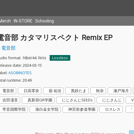
Merch
IN-STORE
Schooling
電音部 カタマリスペクト Remix EP
電音部
udio format: 16bit/44.1kHz
Lossless
elease date: 2024-03-15
abel:
ASOBINOTES
otal runtime: 20:49
電音部
日高零奈
蔀 祐佳
黒鉄たま
秋奈
瀬戸海月
吉田凜音
真新宿GR学園
にじさんじSEEDs
にじさんじ
V
帝音国際学院
港白金女学院
神宮前参道學園
ロスレス