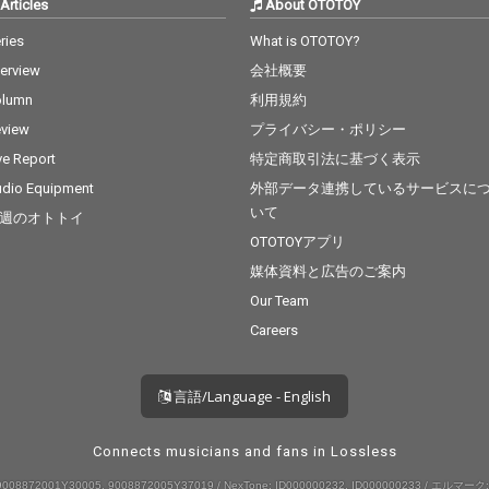
Articles
About OTOTOY
ries
What is OTOTOY?
terview
会社概要
olumn
利用規約
view
プライバシー・ポリシー
ve Report
特定商取引法に基づく表示
dio Equipment
外部データ連携しているサービスに
いて
週のオトトイ
OTOTOYアプリ
媒体資料と広告のご案内
Our Team
Careers
言語/Language - English
Connects musicians and fans in Lossless
008872001Y30005, 9008872005Y37019 / NexTone: ID000000232, ID000000233 / エルマーク: