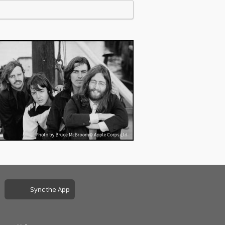
 MUS…
Sync the App