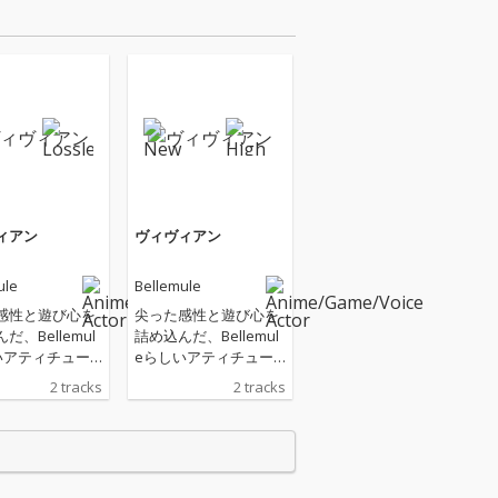
ィアン
ヴィヴィアン
ule
Bellemule
感性と遊び心を
尖った感性と遊び心を
だ、Bellemul
詰め込んだ、Bellemul
いアティチュー
eらしいアティチュー
の一曲。自由を
ド全開の一曲。自由を
2 tracks
2 tracks
動と“かわいいだ
貫く衝動と“かわいいだ
終わらない強
けでは終わらない強
、エネルギッシュ
さ”を、エネルギッシュ
ンドに乗せて表
なサウンドに乗せて表
いる。
現している。