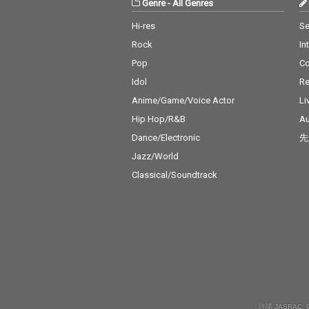
Genre
-
All Genres
Hi-res
Se
Rock
In
Pop
C
Idol
Re
Anime/Game/Voice Actor
Li
Hip Hop/R&B
Au
Dance/Electronic
先
Jazz/World
Classical/Soundtrack
許諾 JASRAC: 9