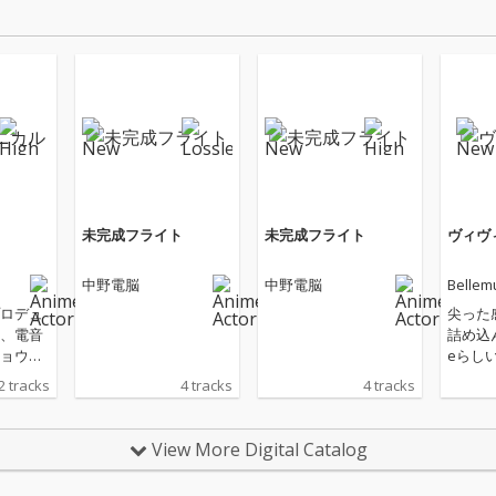
未完成フライト
未完成フライト
ヴィヴ
中野電脳
中野電脳
Bellem
ロデュ
尖った
、電音
詰め込ん
ョウエ
eらし
が新曲
ド全開
2 tracks
4 tracks
4 tracks
ル」を
貫く衝
けでは
さ”を
View More Digital Catalog
なサウ
現して