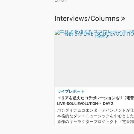
Interviews/Columns
ライブレポート
エリアを超えたコラボレーションも!?〈電音部
LIVE -SOUL EVOLUTION-〉DAY 2
バンダイナムコエンターテインメントが
本格的なダンスミュージックを中心とし
原作のキャラクタープロジェクト〈電音
のイベント〈電音部 3rd LIVE -SOUL EVOLUT
が立川ステージガーデンにて開催されま