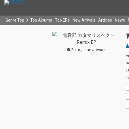
Genre Top
Top Albums
Top EPs
New Arrivals
Articles
News
Enlarge the artwork
A
R
L
T