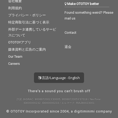
会社概要
Make OTOTOY better
利用規約
Found something weird? Please
プライバシー・ポリシー
mail us
特定商取引法に基づく表示
外部データ連携しているサービ
Contact
スについて
OTOTOYアプリ
退会
媒体資料と広告のご案内
Our Team
Careers
言語/Language - English
There's a sound you can't brush off
許諾 JASRAC: 9008872001Y30005, 9008872005Y37019 / NexTone:
ID000000232, ID000000233 / エルマーク: RIAJ80023001
© OTOTOY Incorporated since 2004, a
digitiminimi
company