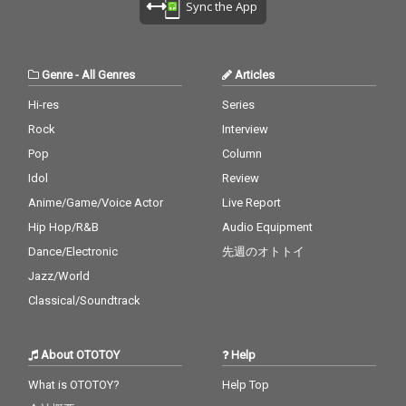
Sync the App
Genre
-
All Genres
Articles
Hi-res
Series
Rock
Interview
Pop
Column
Idol
Review
Anime/Game/Voice Actor
Live Report
Hip Hop/R&B
Audio Equipment
Dance/Electronic
先週のオトトイ
Jazz/World
Classical/Soundtrack
About OTOTOY
Help
What is OTOTOY?
Help Top