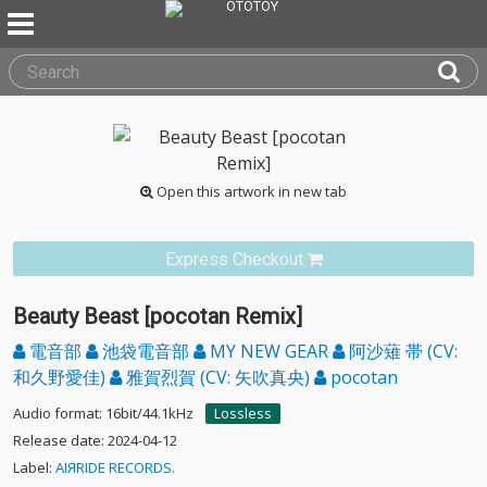
Open this artwork in new tab
Express Checkout
Beauty Beast [pocotan Remix]
電音部
池袋電音部
MY NEW GEAR
阿沙薙 帯 (CV:
和久野愛佳)
雅賀烈賀 (CV: 矢吹真央)
pocotan
Audio format: 16bit/44.1kHz
Lossless
Release date: 2024-04-12
Label:
AIЯRIDE RECORDS.