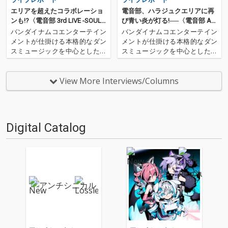
エリアを超えたコラボレーショ
電音部、ハラジュクエリアに再
ンも!?〈電音部 3rd LIVE -SOUL E
び青い炎が灯る!──〈電音部 AR
VOLUTION-〉DAY 2
EA MEETING -HARAJUKU-〉
バンダイナムコエンターテイン
バンダイナムコエンターテイン
メントが仕掛ける本格的なダン
メントが仕掛ける本格的なダン
スミュージックを中心とした、
スミュージックを中心とした、
音楽原作のキャラクタープロジ
音楽原作のキャラクタープロジ
ェクト〈電音部〉。そのイベン
ェクト〈電音部〉。そのイベン
ト〈電音部 3rd LIVE -SOUL EVO
ト〈電音部 AREA MEETING -HAR
View More Interviews/Columns
LUTION-〉が立川ステージガー
AJUKU-〉が2023年3月5日、中野
デンにて開催されました。今回
サンプラザにて開催されまし
は、6…
た。…
Digital Catalog