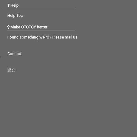
Help
Help Top
Make OTOTOY better
Found something weird? Please mail us
Contact
つ
退会