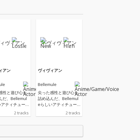
ィアン
ヴィヴィアン
ule
Bellemule
感性と遊び心を
尖った感性と遊び心を
だ、Bellemul
詰め込んだ、Bellemul
いアティチュー
eらしいアティチュー
の一曲。自由を
ド全開の一曲。自由を
2 tracks
2 tracks
動と“かわいいだ
貫く衝動と“かわいいだ
終わらない強
けでは終わらない強
、エネルギッシュ
さ”を、エネルギッシュ
ンドに乗せて表
なサウンドに乗せて表
いる。
現している。