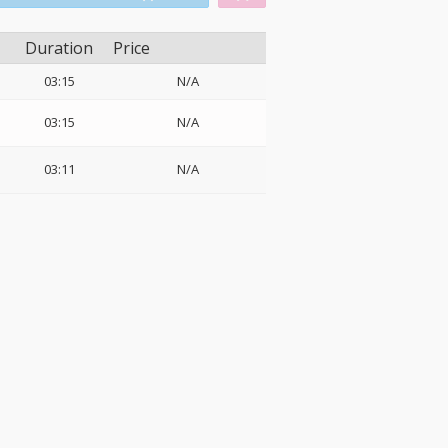
Duration
Price
03:15
N/A
03:15
N/A
03:11
N/A