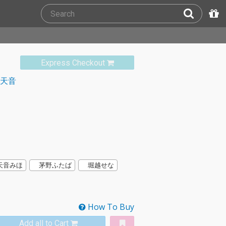
Express Checkout
:天音
天音みほ
茅野ふたば
堀越せな
How To Buy
Add all to Cart