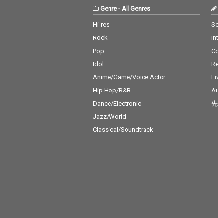
Genre
-
All Genres
Hi-res
Se
Rock
In
Pop
C
Idol
Re
Anime/Game/Voice Actor
Li
Hip Hop/R&B
Au
Dance/Electronic
先
Jazz/World
Classical/Soundtrack