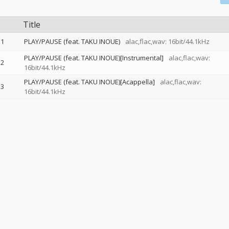
Title
1
PLAY/PAUSE (feat. TAKU INOUE)
alac,flac,wav: 16bit/44.1kHz
PLAY/PAUSE (feat. TAKU INOUE)[Instrumental]
alac,flac,wav:
2
16bit/44.1kHz
PLAY/PAUSE (feat. TAKU INOUE)[Acappella]
alac,flac,wav:
3
16bit/44.1kHz