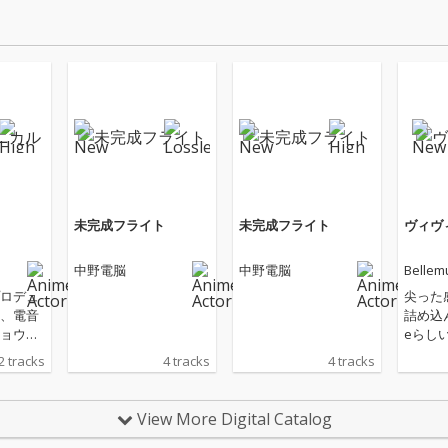
未完成フライト
未完成フライト
ヴィヴ
中野電脳
中野電脳
Bellem
ロデュ
尖った
、電音
詰め込ん
ョウエ
eらし
が新曲
ド全開
2 tracks
4 tracks
4 tracks
ル」を
貫く衝
けでは
さ”を
View More Digital Catalog
なサウ
現して