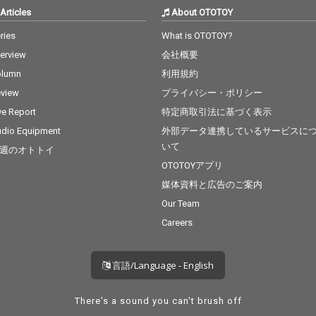
Articles
About OTOTOY
ries
What is OTOTOY?
terview
会社概要
olumn
利用規約
view
プライバシー・ポリシー
ve Report
特定商取引法に基づく表示
dio Equipment
外部データ連携しているサービスに
いて
週のオトトイ
OTOTOYアプリ
媒体資料と広告のご案内
Our Team
Careers
言語/Language - English
There's a sound you can't brush off