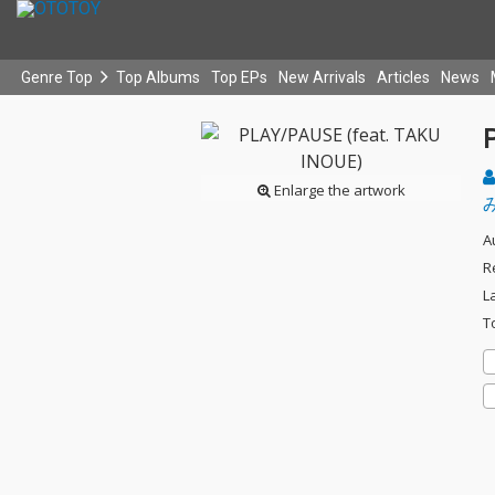
Genre Top
Top Albums
Top EPs
New Arrivals
Articles
News
Enlarge the artwork
A
R
L
T