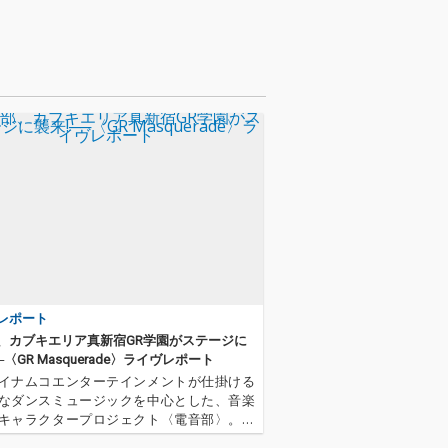
レポート
、カブキエリア真新宿GR学園がステージに
─〈GR Masquerade〉ライヴレポート
イナムコエンターテインメントが仕掛ける
なダンスミュージックを中心とした、音楽
キャラクタープロジェクト〈電音部〉。そ
ナイトイベント〈GR Masquerade〉が20