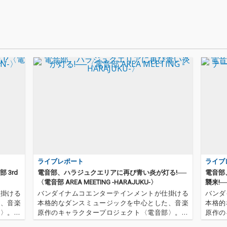
ライブレポート
ライブ
 3rd
電音部、ハラジュクエリアに再び青い炎が灯る!──
電音部
〈電音部 AREA MEETING -HARAJUKU-〉
襲来!─
仕掛ける
バンダイナムコエンターテインメントが仕掛ける
バンダ
た、音楽
本格的なダンスミュージックを中心とした、音楽
本格的
部〉。そ
原作のキャラクタープロジェクト〈電音部〉。そ
原作の
ION-〉
のイベント〈電音部 AREA MEETING -HARAJUKU-〉
のオール