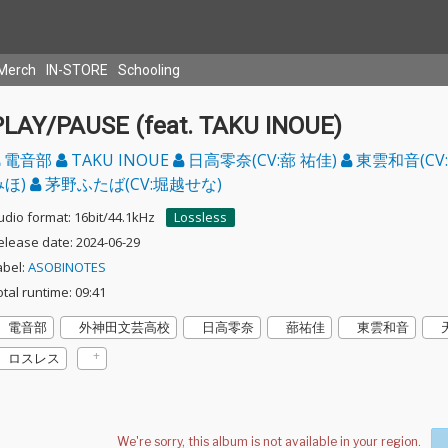
Merch
IN-STORE
Schooling
PLAY/PAUSE (feat. TAKU INOUE)
電音部
TAKU INOUE
日高零奈(CV:蔀 祐佳)
東雲和音(CV
みほ)
茅野ふたば(CV:堀越せな)
udio format: 16bit/44.1kHz
Lossless
elease date: 2024-06-29
abel:
ASOBINOTES
otal runtime: 09:41
電音部
外神田文芸高校
日高零奈
蔀祐佳
東雲和音
ロスレス