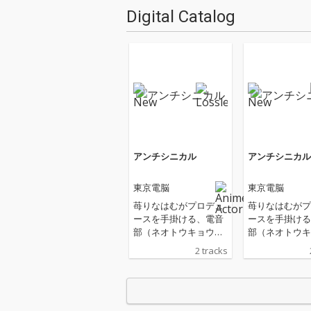
Digital Catalog
アンチシニカル
アンチシニカル
東京電脳
東京電脳
苺りなはむがプロデュ
苺りなはむがプ
ースを手掛ける、電音
ースを手掛ける
部（ネオトウキョウエ
部（ネオトウキ
リア）東京電脳が新曲
リア）東京電脳
2 tracks
「アンチシニカル」を
「アンチシニカ
リリース
リリース