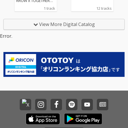
RROW X TOGETHERに
よるデジタル・シング
1 track
12 tracks
ル。L’Arc〜en〜Cielの
ボーカルであり、ソロ
アーティストとしても
View More Digital Catalog
世界で活躍するHYDEに
よる提供曲。まるでス
Error.
パイ映画でレーザート
ラップを抜け出すワン
シーンのように他人の
視線を避けながら密や
かにやりとりする愛の
シグナルを、鼓動のよ
うなビートと繊細で大
胆なメロディーによっ
て、甘美で危険な緊張
感を見事に描き出した
楽曲。