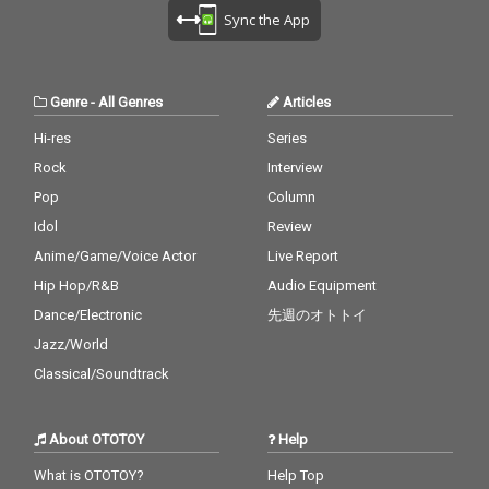
Sync the App
Genre
-
All Genres
Articles
Hi-res
Series
Rock
Interview
Pop
Column
Idol
Review
Anime/Game/Voice Actor
Live Report
Hip Hop/R&B
Audio Equipment
Dance/Electronic
先週のオトトイ
Jazz/World
Classical/Soundtrack
About OTOTOY
Help
What is OTOTOY?
Help Top