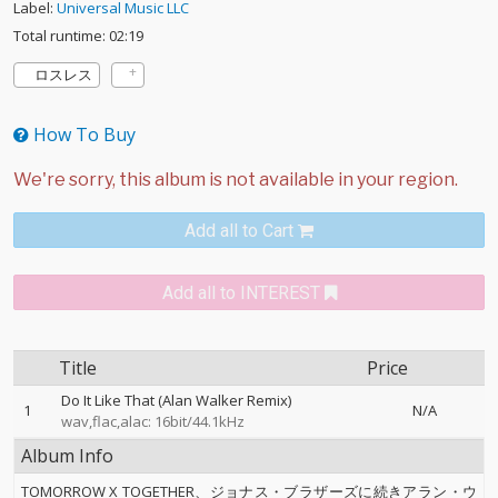
Label:
Universal Music LLC
Total runtime: 02:19
ロスレス
How To Buy
Add all to Cart
Add all to INTEREST
Title
Price
Do It Like That (Alan Walker Remix)
1
N/A
wav,flac,alac: 16bit/44.1kHz
Album Info
TOMORROW X TOGETHER、ジョナス・ブラザーズに続きアラン・ウ