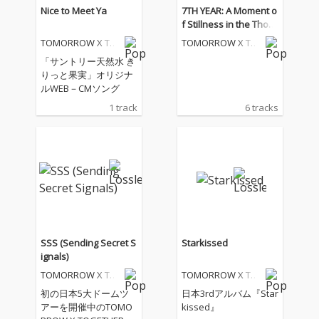
Nice to Meet Ya
7TH YEAR: A Moment o
f Stillness in the Thorn
s
TOMORROW X TO
TOMORROW X TO
GETHER
GETHER
「サントリー天然水 き
りっと果実」オリジナ
ルWEB－CMソング
1 track
6 tracks
SSS (Sending Secret S
Starkissed
ignals)
TOMORROW X TO
TOMORROW X TO
GETHER
GETHER
初の日本5大ドームツ
日本3rdアルバム『Star
アーを開催中のTOMO
kissed』