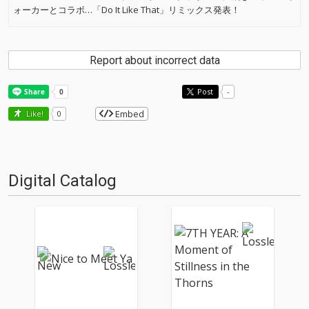
ォーカーとコラボ…「Do It Like That」リミックス発表！
Report about incorrect data
Post
-
Embed
Like!
0
Digital Catalog