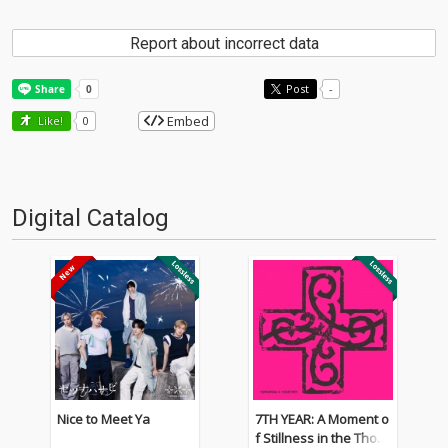
Report about incorrect data
Post
-
Embed
Like!
0
Digital Catalog
Nice to Meet Ya
7TH YEAR: A Moment o
f Stillness in the Thorn