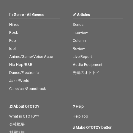
Genre
-
All Genres
Articles
Hi-res
Series
Rock
Interview
Pop
Column
Idol
Review
Anime/Game/Voice Actor
Live Report
Hip Hop/R&B
Audio Equipment
Dance/Electronic
先週のオトトイ
Jazz/World
Classical/Soundtrack
About OTOTOY
Help
What is OTOTOY?
Help Top
会社概要
Make OTOTOY better
利用規約