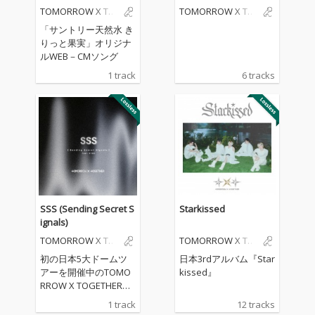
s
TOMORROW X TO
TOMORROW X TO
GETHER
GETHER
「サントリー天然水 き
りっと果実」オリジナ
ルWEB－CMソング
1 track
6 tracks
SSS (Sending Secret S
Starkissed
ignals)
TOMORROW X TO
TOMORROW X TO
GETHER
GETHER
初の日本5大ドームツ
日本3rdアルバム『Star
アーを開催中のTOMO
kissed』
RROW X TOGETHERに
よるデジタル・シング
1 track
12 tracks
ル。L’Arc〜en〜Cielの