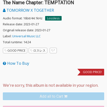
The Name Chapter: TEMPTATION
TOMORROW X TOGETHER
Audio format: 16bit/44.1kHz
Lossless
Release date: 2023-01-27
Original release date: 2023-01-27
Label:
Universal Music LLC
Total runtime: 14:24
GOOD PRICE
ロスレス
How To Buy
GOOD PRICE!
Add all to Cart