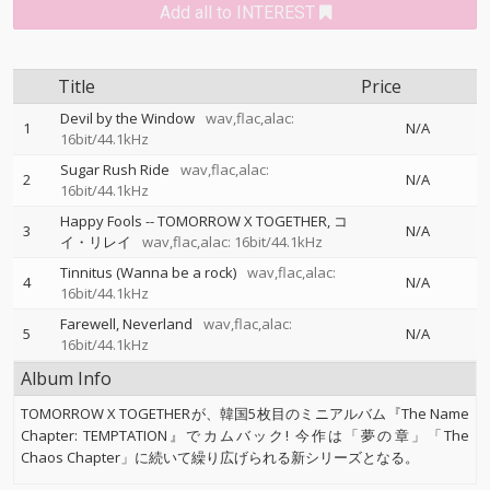
Add all to INTEREST
Title
Price
Devil by the Window
wav,flac,alac:
1
N/A
16bit/44.1kHz
Sugar Rush Ride
wav,flac,alac:
2
N/A
16bit/44.1kHz
Happy Fools
--
TOMORROW X TOGETHER
コ
3
N/A
イ・リレイ
wav,flac,alac: 16bit/44.1kHz
Tinnitus (Wanna be a rock)
wav,flac,alac:
4
N/A
16bit/44.1kHz
Farewell, Neverland
wav,flac,alac:
5
N/A
16bit/44.1kHz
Album Info
TOMORROW X TOGETHERが、韓国5枚目のミニアルバム『The Name
Chapter: TEMPTATION』でカムバック! 今作は「夢の章」「The
Chaos Chapter」に続いて繰り広げられる新シリーズとなる。