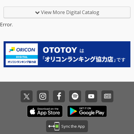
ボーカルであり、ソロ
アーティストとしても
View More Digital Catalog
世界で活躍するHYDEに
よる提供曲。まるでス
Error.
パイ映画でレーザート
ラップを抜け出すワン
シーンのように他人の
視線を避けながら密や
かにやりとりする愛の
シグナルを、鼓動のよ
うなビートと繊細で大
胆なメロディーによっ
て、甘美で危険な緊張
感を見事に描き出した
楽曲。
Sync the App