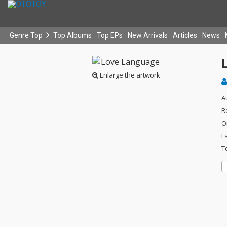
Genre Top
Top Albums
Top EPs
New Arrivals
Articles
News
Enlarge the artwork
A
R
O
L
T