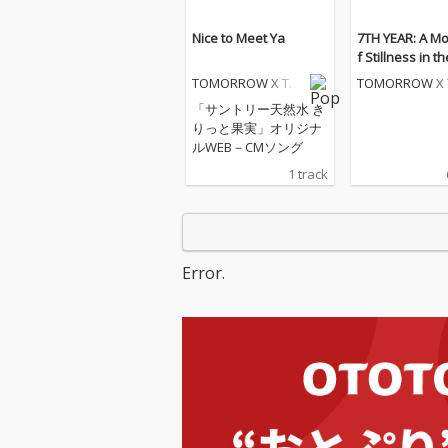
Nice to Meet Ya
7TH YEAR: A M
f Stillness in t
s
TOMORROW X TO
TOMORROW X 
GETHER
GETHER
「サントリー天然水 き
りっと果実」オリジナ
ルWEB－CMソング
1 track
Error.