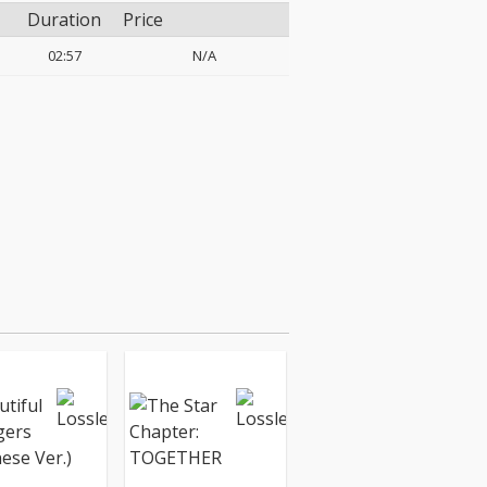
Duration
Price
02:57
N/A