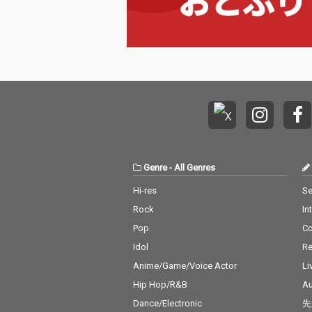
Genre
-
All Genres
Hi-res
Se
Rock
In
Pop
C
Idol
Re
Anime/Game/Voice Actor
Li
Hip Hop/R&B
Au
Dance/Electronic
先