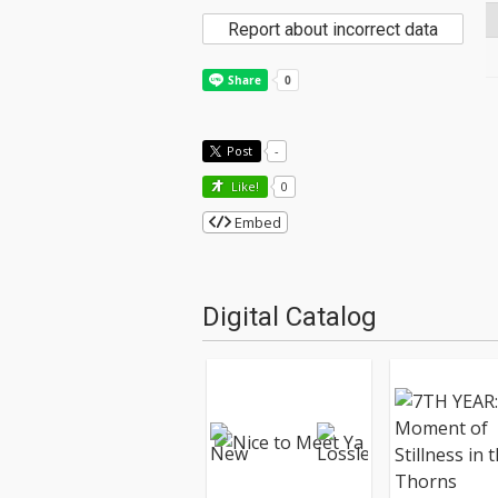
Report about incorrect data
Post
-
Like!
0
Embed
Digital Catalog