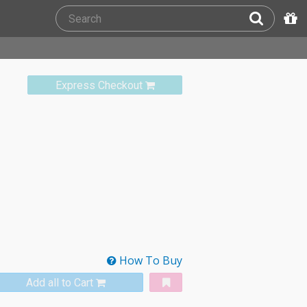
Express Checkout
How To Buy
Add all to Cart