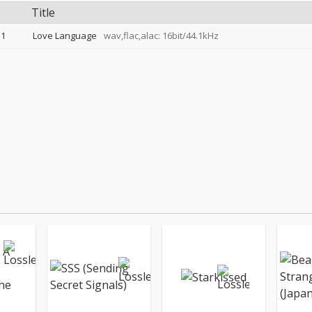
Title
1
Love Language
wav,flac,alac: 16bit/44.1kHz