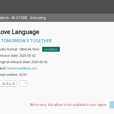
Merch
IN-STORE
Schooling
Love Language
TOMORROW X TOGETHER
udio format: 16bit/44.1kHz
Lossless
elease date: 2025-05-02
riginal release date: 2025-05-02
abel:
Universal Music LLC
otal runtime: 02:57
ロスレス