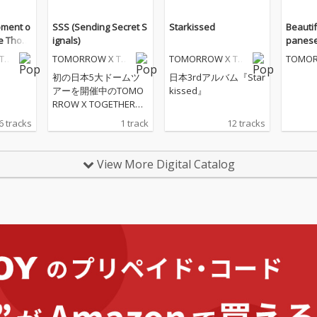
oment o
SSS (Sending Secret S
Starkissed
Beautif
he Thorn
ignals)
panese
TO
TOMORROW X TO
TOMORROW X TO
TOMOR
GETHER
GETHER
GETHE
初の日本5大ドームツ
日本3rdアルバム『Star
アーを開催中のTOMO
kissed』
RROW X TOGETHERに
よるデジタル・シング
6 tracks
1 track
12 tracks
ル。L’Arc〜en〜Cielの
ボーカルであり、ソロ
アーティストとしても
View More Digital Catalog
世界で活躍するHYDEに
よる提供曲。まるでス
パイ映画でレーザート
ラップを抜け出すワン
シーンのように他人の
視線を避けながら密や
かにやりとりする愛の
シグナルを、鼓動のよ
うなビートと繊細で大
胆なメロディーによっ
て、甘美で危険な緊張