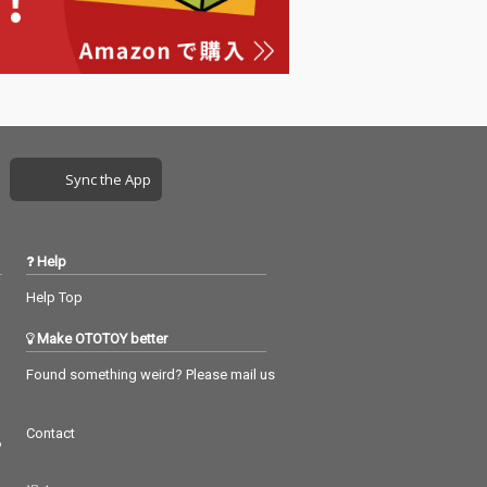
Sync the App
Help
Help Top
Make OTOTOY better
Found something weird? Please mail us
Contact
つ