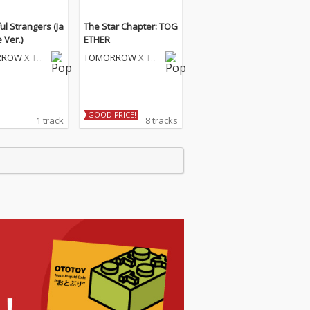
ul Strangers (Ja
The Star Chapter: TOG
 Ver.)
ETHER
ROW X TO
TOMORROW X TO
R
GETHER
GOOD PRICE!
1 track
8 tracks