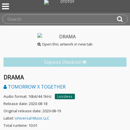
Open this artwork in new tab
Express Checkout
DRAMA
TOMORROW X TOGETHER
Audio format: 16bit/44.1kHz
Lossless
Release date: 2020-08-18
Original release date: 2020-08-19
Label:
Universal Music LLC
Total runtime: 10:01