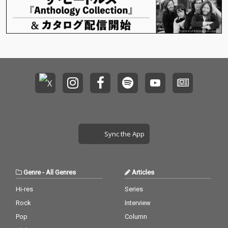
かにやりとりする愛の
シグナルを、鼓動のよ
うなビートと繊細で大
胆なメロディーによっ
て、甘美で危険な緊張
感を見事に描き出した
楽曲。
Sync the App
Genre
-
All Genres
Articles
Hi-res
Series
Rock
Interview
Pop
Column