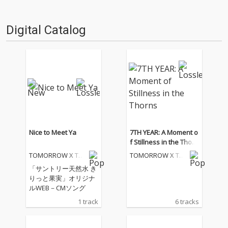
Digital Catalog
Nice to Meet Ya
7TH YEAR: A Moment o
f Stillness in the Thorn
s
TOMORROW X TO
TOMORROW X TO
GETHER
GETHER
「サントリー天然水 き
りっと果実」オリジナ
ルWEB－CMソング
1 track
6 tracks