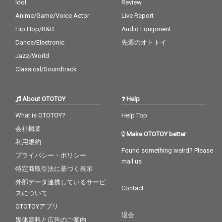
Idol
Review
Anime/Game/Voice Actor
Live Report
Hip Hop/R&B
Audio Equipment
Dance/Electronic
先週のオトトイ
Jazz/World
Classical/Soundtrack
About OTOTOY
Help
What is OTOTOY?
Help Top
会社概要
Make OTOTOY better
利用規約
Found something weird? Please
プライバシー・ポリシー
mail us
特定商取引法に基づく表示
外部データ連携しているサービ
Contact
スについて
OTOTOYアプリ
退会
媒体資料と広告のご案内