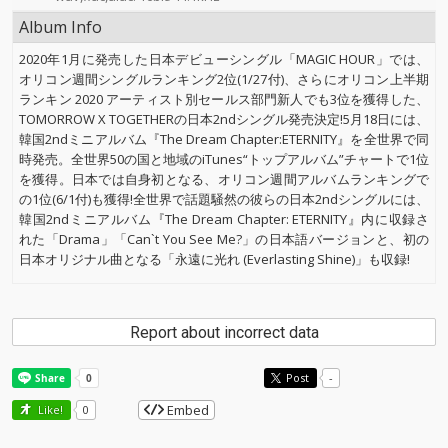
Album Info
2020年1月に発売した日本デビューシングル「MAGIC HOUR」では、
オリコン週間シングルランキング2位(1/27付)、さらにオリコン上半期
ランキン 2020 アーティスト別セールス部門新人でも3位を獲得した、
TOMORROW X TOGETHERの日本2ndシングル発売決定!5月18日には、
韓国2ndミニアルバム『The Dream Chapter:ETERNITY』を全世界で同
時発売。全世界50の国と地域のiTunes“トップアルバム”チャートで1位
を獲得。日本では自身初となる、オリコン週間アルバムランキングで
の1位(6/1付)も獲得!全世界で話題騒然の彼らの日本2ndシングルには、
韓国2ndミニアルバム『The Dream Chapter: ETERNITY』内に収録さ
れた「Drama」「Can`t You See Me?」の日本語バージョンと、初の
日本オリジナル曲となる「永遠に光れ (Everlasting Shine)」も収録!
Report about incorrect data
Post
-
Embed
Like!
0