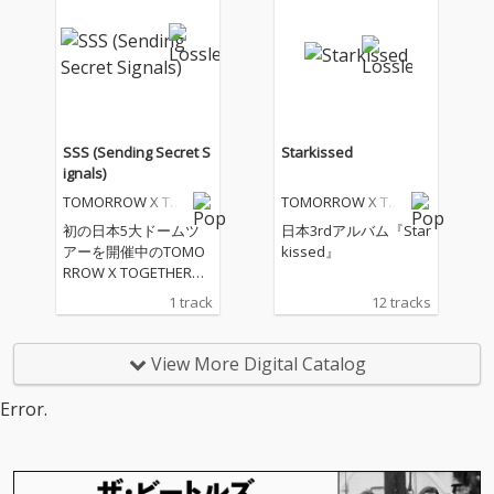
SSS (Sending Secret S
Starkissed
ignals)
TOMORROW X TO
TOMORROW X TO
GETHER
GETHER
初の日本5大ドームツ
日本3rdアルバム『Star
アーを開催中のTOMO
kissed』
RROW X TOGETHERに
よるデジタル・シング
1 track
12 tracks
ル。L’Arc〜en〜Cielの
ボーカルであり、ソロ
アーティストとしても
View More Digital Catalog
世界で活躍するHYDEに
よる提供曲。まるでス
Error.
パイ映画でレーザート
ラップを抜け出すワン
シーンのように他人の
視線を避けながら密や