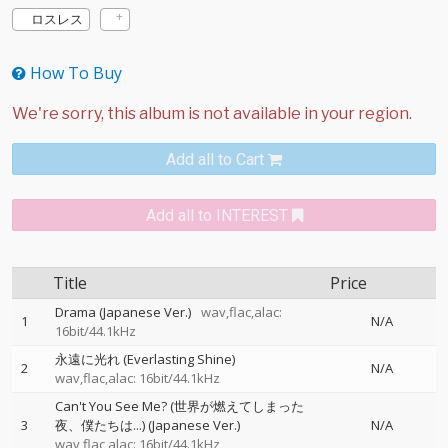
ロスレス
How To Buy
Add all to Cart
Add all to INTEREST
Title
Price
Drama (Japanese Ver.)
wav,flac,alac:
1
N/A
16bit/44.1kHz
永遠に光れ (Everlasting Shine)
2
N/A
wav,flac,alac: 16bit/44.1kHz
Can't You See Me? (世界が燃えてしまった
3
夜、僕たちは...) (Japanese Ver.)
N/A
wav,flac,alac: 16bit/44.1kHz