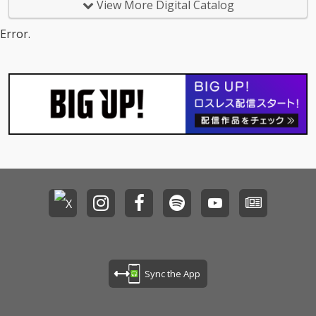
View More Digital Catalog
世界で活躍するHYDEに
よる提供曲。まるでス
Error.
パイ映画でレーザート
ラップを抜け出すワン
シーンのように他人の
視線を避けながら密や
かにやりとりする愛の
シグナルを、鼓動のよ
うなビートと繊細で大
胆なメロディーによっ
て、甘美で危険な緊張
感を見事に描き出した
楽曲。
Sync the App