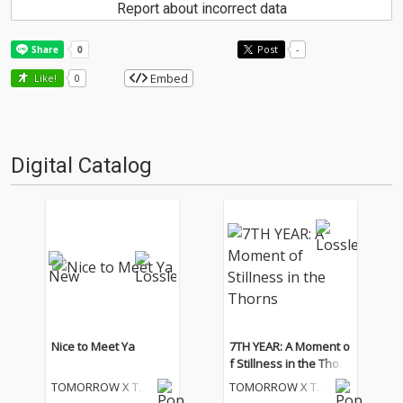
Report about incorrect data
Post
-
Embed
Like!
0
Digital Catalog
Nice to Meet Ya
7TH YEAR: A Moment o
f Stillness in the Thorn
s
TOMORROW X TO
TOMORROW X TO
GETHER
GETHER