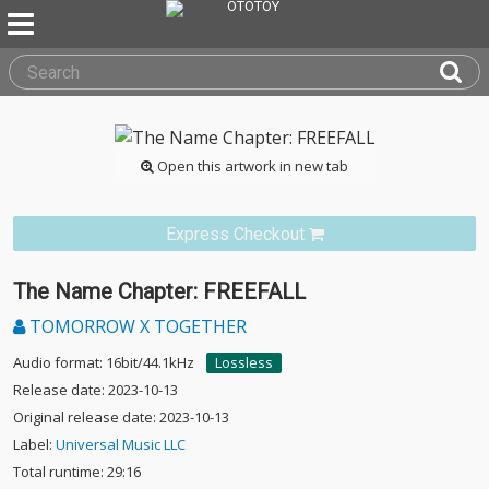
Open this artwork in new tab
Express Checkout
The Name Chapter: FREEFALL
TOMORROW X TOGETHER
Audio format: 16bit/44.1kHz
Lossless
Release date: 2023-10-13
Original release date: 2023-10-13
Label:
Universal Music LLC
Total runtime: 29:16