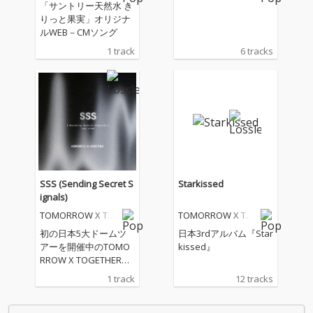
「サントリー天然水 き
りっと果実」オリジナ
ルWEB－CMソング
1 track
6 tracks
SSS (Sending Secret S
Starkissed
ignals)
TOMORROW X TO
TOMORROW X TO
GETHER
GETHER
初の日本5大ドームツ
日本3rdアルバム『Star
アーを開催中のTOMO
kissed』
RROW X TOGETHERに
よるデジタル・シング
1 track
12 tracks
ル。L’Arc〜en〜Cielの
ボーカルであり、ソロ
アーティストとしても