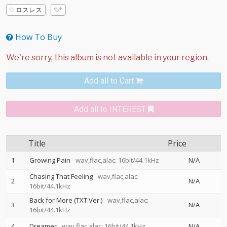
ロスレス
How To Buy
Add all to Cart
Add all to INTEREST
Title
Price
1
Growing Pain
wav,flac,alac: 16bit/44.1kHz
N/A
Chasing That Feeling
wav,flac,alac:
2
N/A
16bit/44.1kHz
Back for More (TXT Ver.)
wav,flac,alac:
3
N/A
16bit/44.1kHz
4
Dreamer
wav,flac,alac: 16bit/44.1kHz
N/A