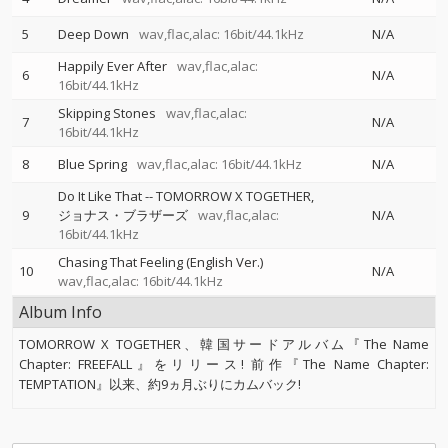
5
Deep Down
wav,flac,alac: 16bit/44.1kHz
N/A
Happily Ever After
wav,flac,alac:
6
N/A
16bit/44.1kHz
Skipping Stones
wav,flac,alac:
7
N/A
16bit/44.1kHz
8
Blue Spring
wav,flac,alac: 16bit/44.1kHz
N/A
Do It Like That
--
TOMORROW X TOGETHER
9
ジョナス・ブラザーズ
wav,flac,alac:
N/A
16bit/44.1kHz
Chasing That Feeling (English Ver.)
10
N/A
wav,flac,alac: 16bit/44.1kHz
Album Info
TOMORROW X TOGETHER、韓国サードアルバム『The Name
Chapter: FREEFALL』をリリース! 前作『The Name Chapter:
TEMPTATION』以来、約9ヵ月ぶりにカムバック!