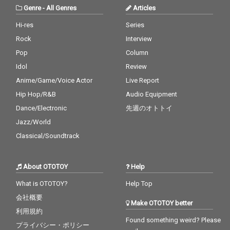
Genre
-
All Genres
Articles
Hi-res
Series
Rock
Interview
Pop
Column
Idol
Review
Anime/Game/Voice Actor
Live Report
Hip Hop/R&B
Audio Equipment
Dance/Electronic
先週のオトトイ
Jazz/World
Classical/Soundtrack
About OTOTOY
Help
What is OTOTOY?
Help Top
会社概要
Make OTOTOY better
利用規約
Found something weird? Please
プライバシー・ポリシー