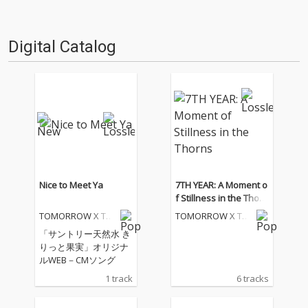
Digital Catalog
Nice to Meet Ya
7TH YEAR: A Moment o
f Stillness in the Thorn
s
TOMORROW X TO
TOMORROW X TO
GETHER
GETHER
「サントリー天然水 き
りっと果実」オリジナ
ルWEB－CMソング
1 track
6 tracks