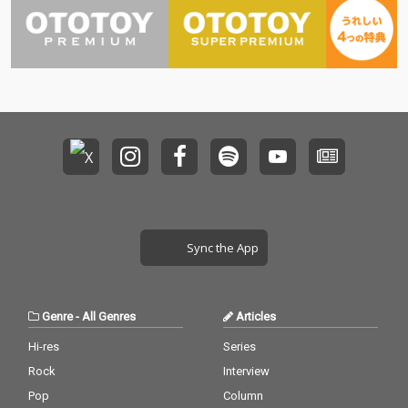
かにやりとりする愛の
シグナルを、鼓動のよ
うなビートと繊細で大
胆なメロディーによっ
て、甘美で危険な緊張
感を見事に描き出した
楽曲。
Sync the App
Genre
-
All Genres
Articles
Hi-res
Series
Rock
Interview
Pop
Column