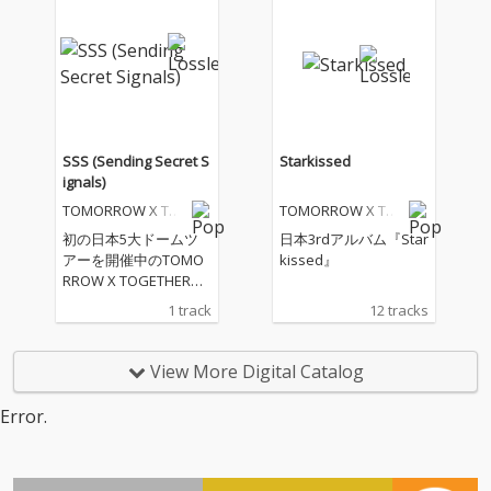
SSS (Sending Secret S
Starkissed
ignals)
TOMORROW X TO
TOMORROW X TO
GETHER
GETHER
初の日本5大ドームツ
日本3rdアルバム『Star
アーを開催中のTOMO
kissed』
RROW X TOGETHERに
よるデジタル・シング
1 track
12 tracks
ル。L’Arc〜en〜Cielの
ボーカルであり、ソロ
アーティストとしても
View More Digital Catalog
世界で活躍するHYDEに
よる提供曲。まるでス
Error.
パイ映画でレーザート
ラップを抜け出すワン
シーンのように他人の
視線を避けながら密や