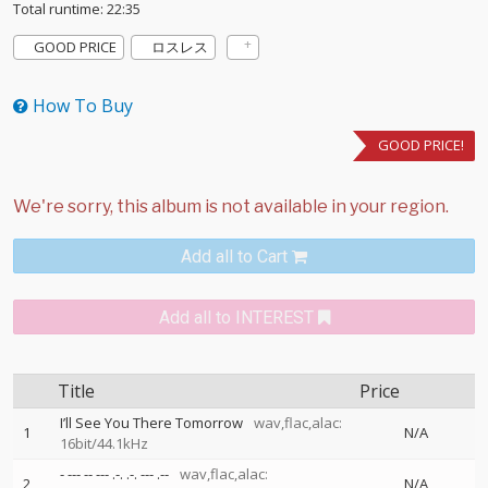
Total runtime: 22:35
GOOD PRICE
ロスレス
How To Buy
GOOD PRICE!
Add all to Cart
Add all to INTEREST
Title
Price
I’ll See You There Tomorrow
wav,flac,alac:
1
N/A
16bit/44.1kHz
- --- -- --- .-. .-. --- .--
wav,flac,alac:
2
N/A