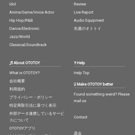
Idol
Review
Anime/Game/Voice Actor
Live Report
Hip Hop/R&B
Audio Equipment
Dance/Electronic
先週のオトトイ
Jazz/World
Classical/Soundtrack
About OTOTOY
Help
What is OTOTOY?
Help Top
会社概要
Make OTOTOY better
利用規約
Found something weird? Please
プライバシー・ポリシー
mail us
特定商取引法に基づく表示
外部データ連携しているサービ
Contact
スについて
OTOTOYアプリ
退会