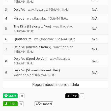
16bit/44.1kHz
3
Deja Vu
wav,flac,alac: 16bit/44.1kHz
N/A
4
Miracle
wav,flac,alac: 16bit/44.1kHz
N/A
The Killa (I Belong to You)
wav,flac,alac:
5
N/A
16bit/44.1kHz
6
Quarter Life
wav,flac,alac: 16bit/44.1kHz
N/A
Deja Vu (Anemoia Remix)
wav,flac,alac:
7
N/A
16bit/44.1kHz
Deja Vu (Sped Up Ver.)
wav,flac,alac:
8
N/A
16bit/44.1kHz
Deja Vu (Slowed + Reverb Ver.)
9
N/A
wav,flac,alac: 16bit/44.1kHz
Report about incorrect data
Post
-
Embed
Like!
0