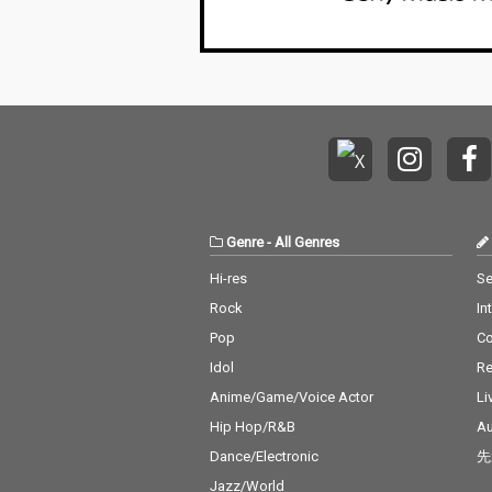
Genre
-
All Genres
Hi-res
Se
Rock
In
Pop
C
Idol
Re
Anime/Game/Voice Actor
Li
Hip Hop/R&B
Au
Dance/Electronic
先
Jazz/World