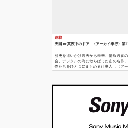
連載
天国 or 真夜中のドア─〈アーカイ奉行〉第1
歴史を追いかけ過去から未来、情報過多
会、デジタルの海に散らばったあの名作
作たちをひとつにまとめる仕事人…!〈ア
行〉が今日もデジタルの乱世を治める…!'''
イ奉行〉とは…'''1.過去作の最新リマスター音
これまで未配信…