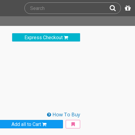
Express Checkout
How To Buy
Add all to Cart