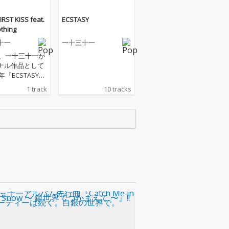
FIRST KISS feat.
ECSTASY
othing
十一
一十三十一
年、一十三十一が
ナル作品として
7年『ECSTASY』
なるニューアル
1 track
10 tracks
リリースが決
作はその中から
配信となる1曲
ヴァージニアの
ム・ポップ・バ
ld Nothing＝J
Tatumをプロデュ
／デュエットの
ナーに迎えてお
イトルは"新しい
はじまり、扉を
こと。扉や鍵の
ァー"であり、海
楽ファンからの