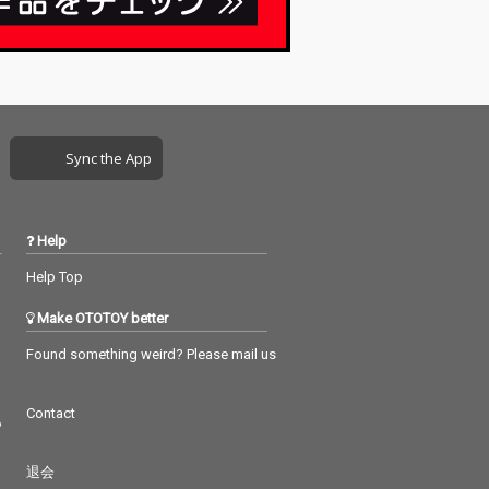
Sync the App
Help
Help Top
Make OTOTOY better
Found something weird? Please mail us
Contact
つ
退会