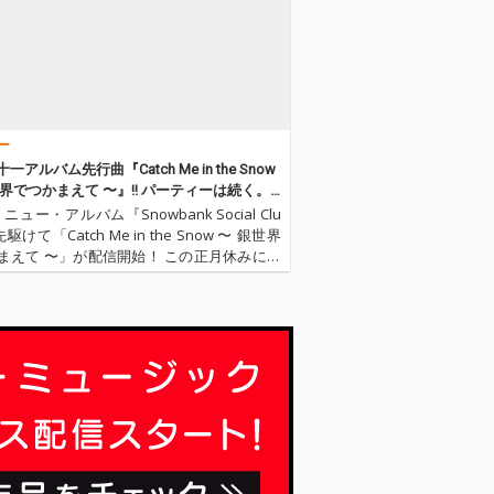
熱い一十三十一
い挑戦、必然的
が表れている。
十一の代名詞と
る、セクシーで
ポップミュージ
日本のシティ・
ー
から多くのイン
ーションを得て
一アルバム先行曲『Catch Me in the Snow
k Tatumらしい
世界でつかまえて 〜』!! パーティーは続く。
ドリーミーなサ
世界で。
5、ニュー・アルバム『Snowbank Social Clu
が溶け合った究
駆けて「Catch Me in the Snow 〜 銀世界
イブリット作が
まえて 〜」が配信開始！ この正月休みにス
リゾートに行くときは、本作を無限リピー
イヴしよう!!''一…