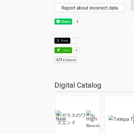
Report about incorrect data
Post
-
Like!
0
Embed
Digital Catalog