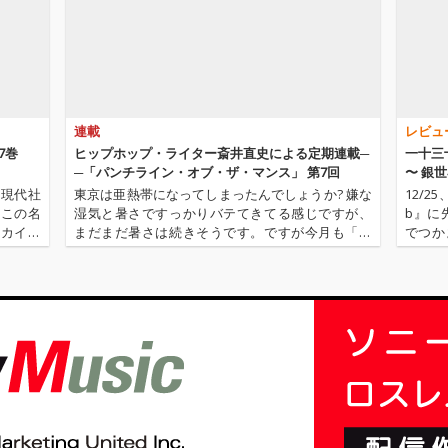
支持の熱い一十三十一
支持の
の新しい挑戦、必然的
の新し
な進化が表れている。
な進化
一十三十一の代名詞と
一十三
も言える、セクシーで
も言え
妖艶なポップミュージ
妖艶な
ックと日本のシティ・
ックと
連載
レビュ
ポップから多くのイン
ポップ
スピレーションを得て
スピレ
7巻
ヒップホップ・ライター斎井直史による定期連載─
一十三十
きたJack Tatumらしい
きたJac
─「パンチライン・オブ・ザ・マンス」 第7回
〜 銀
緻密でドリーミーなサ
緻密で
白銀の
の現代社
東京は亜熱帯になってしまったんでしょうか? 嫌な
12/2
ウンドが溶け合った究
ウンド
、この名
湿気と暑さですっかりバテてきてる感じですが、
b』に先
極のハイブリット作が
極のハ
ーカイ奉
まだまだ暑さは続きそうです。ですが今月も「パ
でつか
完成！
完成！
〈アーカ
ンチライン・オブ・ザ・マンス」は元気にいきま
ノー・
源 2.
すよ! 先月は「気持ちのいい夏の始まりのイメトレ
トでドラ
に適した3枚」ということでA…