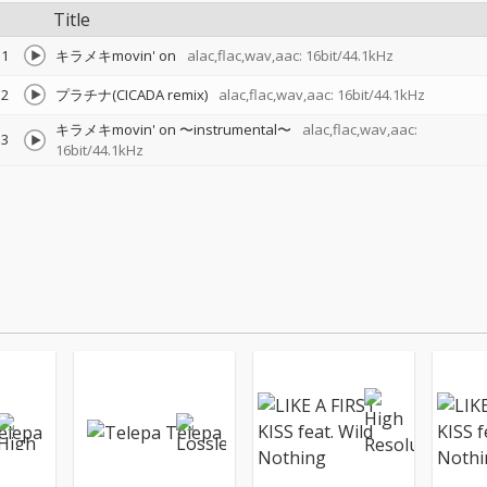
Title
1
キラメキmovin' on
alac,flac,wav,aac: 16bit/44.1kHz
2
プラチナ(CICADA remix)
alac,flac,wav,aac: 16bit/44.1kHz
キラメキmovin' on 〜instrumental〜
alac,flac,wav,aac:
3
16bit/44.1kHz