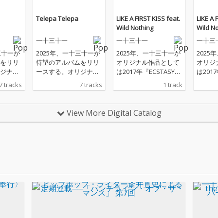
Telepa Telepa
LIKE A FIRST KISS feat.
LIKE A 
Wild Nothing
Wild N
一十三十一
一十三十一
一十三
三十一が
2025年、一十三十一が
2025年、一十三十一が
2025
をリリ
待望のアルバムをリリ
オリジナル作品として
オリジ
ジナル
ースする。オリジナル
は2017年『ECSTASY』
は201
17年
作品としては2017年
以来となるニューアル
以来と
7 tracks
7 tracks
1 track
以来とな
『ECSTASY』以来とな
バムのリリースが決
バムの
ム。米
るニューアルバム。米
定。本作はその中から
定。本
ドリー
ヴァージニアのドリー
の先行配信となる1曲
の先行
View More Digital Catalog
ンド、
ム・ポップ・バンド、
で、米ヴァージニアの
で、米
ack Tat
Wild Nothing=Jack Tat
ドリーム・ポップ・バ
ドリー
ーサー/
umをプロデューサー/
ンド、Wild Nothing＝J
ンド、Wi
ートナ
デュエットのパートナ
ack Tatumをプロデュ
ack 
シング
ーに迎えた先行シング
ーサー／デュエットの
ーサー
 KISS f
ル「LIKEA FIRST KISS f
パートナーに迎えてお
パート
hing」他
eat. Wild Nothing」他
り、タイトルは"新しい
り、タ
を収録。
世界のはじまり、扉を
世界の
あけること。扉や鍵の
あける
メタファー"であり、海
メタフ
外の音楽ファンからの
外の音