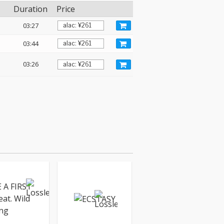
Duration
Price
03:27
03:44
03:26