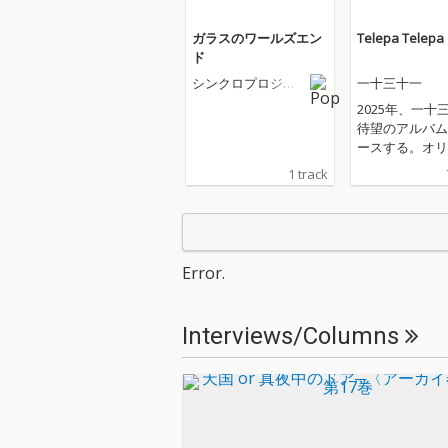
ガラスのワールズエン
Telepa Telepa
ド
シンクロプロジェ
一十三十一
クト
2025年、一十
待望のアルバム
ースする。オリ
作品としては20
1 track
『ECSTASY』
るニューアルバ
ヴァージニアの
ム・ポップ・バ
Wild Nothing=J
Error.
umをプロデュ
デュエットのパ
ーに迎えた先行
Interviews/Columns
ル「LIKEA FIRST
eat. Wild Not
を収録。