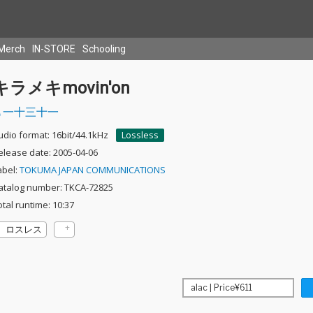
Merch
IN-STORE
Schooling
キラメキmovin'on
一十三十一
udio format: 16bit/44.1kHz
Lossless
elease date: 2005-04-06
abel:
TOKUMA JAPAN COMMUNICATIONS
atalog number: TKCA-72825
otal runtime: 10:37
ロスレス