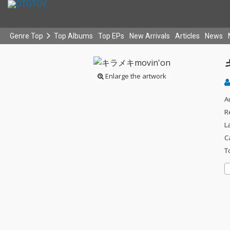
Genre Top
Top Albums
Top EPs
New Arrivals
Articles
News
Enlarge the artwork
A
R
L
C
T