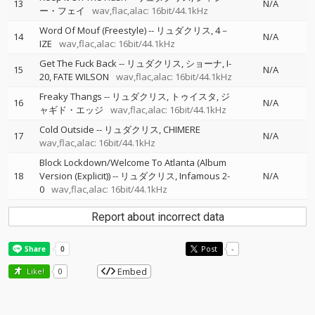
13
N/A
ー・フェイ
wav,flac,alac: 16bit/44.1kHz
Word Of Mouf (Freestyle)
--
リュダクリス
4－
14
N/A
IZE
wav,flac,alac: 16bit/44.1kHz
Get The Fuck Back
--
リュダクリス
ショーナ
I-
15
N/A
20
FATE WILSON
wav,flac,alac: 16bit/44.1kHz
Freaky Thangs
--
リュダクリス
トゥイスタ
ジ
16
N/A
ャギド・エッジ
wav,flac,alac: 16bit/44.1kHz
Cold Outside
--
リュダクリス
CHIMERE
17
N/A
wav,flac,alac: 16bit/44.1kHz
Block Lockdown/Welcome To Atlanta (Album
18
Version (Explicit))
--
リュダクリス
Infamous 2-
N/A
0
wav,flac,alac: 16bit/44.1kHz
Report about incorrect data
Post
-
Embed
Like!
0