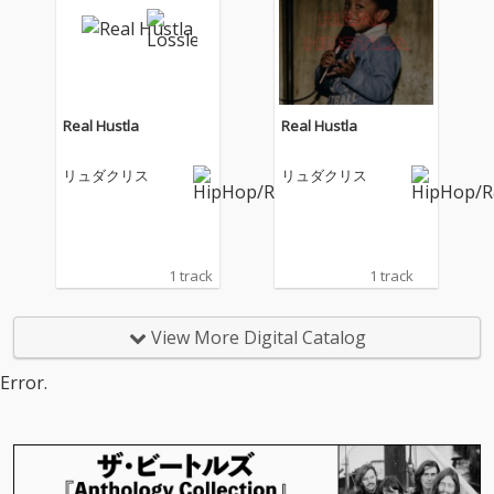
Real Hustla
Real Hustla
リュダクリス
リュダクリス
1 track
1 track
View More Digital Catalog
Error.