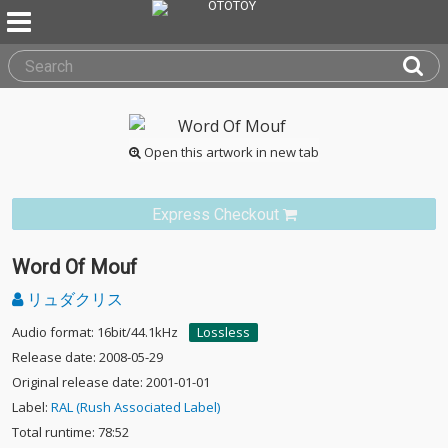
Open this artwork in new tab
Express Checkout
Word Of Mouf
リュダクリス
Audio format: 16bit/44.1kHz
Lossless
Release date: 2008-05-29
Original release date: 2001-01-01
Label:
RAL (Rush Associated Label)
Total runtime: 78:52