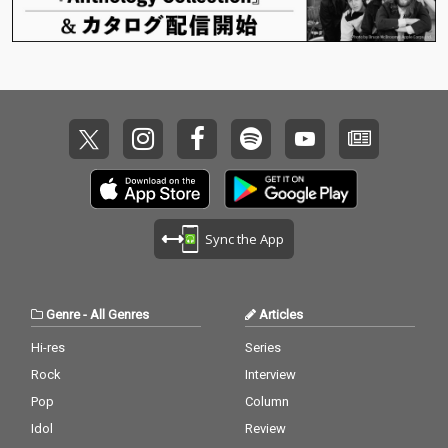
Sync the App
Genre
-
All Genres
Articles
Hi-res
Series
Rock
Interview
Pop
Column
Idol
Review