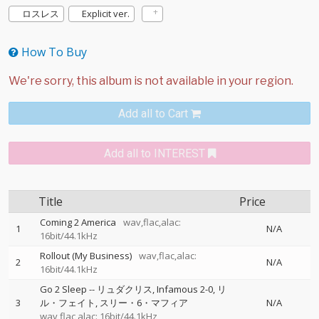
ロスレス
Explicit ver.
How To Buy
Add all to Cart
Add all to INTEREST
Title
Price
Coming 2 America
wav,flac,alac:
1
N/A
16bit/44.1kHz
Rollout (My Business)
wav,flac,alac:
2
N/A
16bit/44.1kHz
Go 2 Sleep
--
リュダクリス
Infamous 2-0
リ
3
ル・フェイト
スリー・6・マフィア
N/A
wav,flac,alac: 16bit/44.1kHz