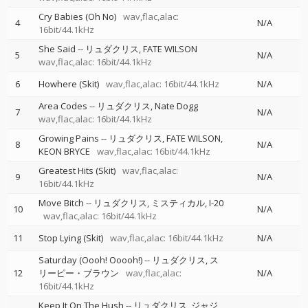
Cry Babies (Oh No)
wav,flac,alac:
4
N/A
16bit/44.1kHz
She Said
--
リュダクリス
FATE WILSON
5
N/A
wav,flac,alac: 16bit/44.1kHz
6
Howhere (Skit)
wav,flac,alac: 16bit/44.1kHz
N/A
Area Codes
--
リュダクリス
Nate Dogg
7
N/A
wav,flac,alac: 16bit/44.1kHz
Growing Pains
--
リュダクリス
FATE WILSON
8
N/A
KEON BRYCE
wav,flac,alac: 16bit/44.1kHz
Greatest Hits (Skit)
wav,flac,alac:
9
N/A
16bit/44.1kHz
Move Bitch
--
リュダクリス
ミスティカル
I-20
10
N/A
wav,flac,alac: 16bit/44.1kHz
11
Stop Lying (Skit)
wav,flac,alac: 16bit/44.1kHz
N/A
Saturday (Oooh! Ooooh!)
--
リュダクリス
ス
12
リーピー・ブラウン
wav,flac,alac:
N/A
16bit/44.1kHz
Keep It On The Hush
--
リュダクリス
ジャジ