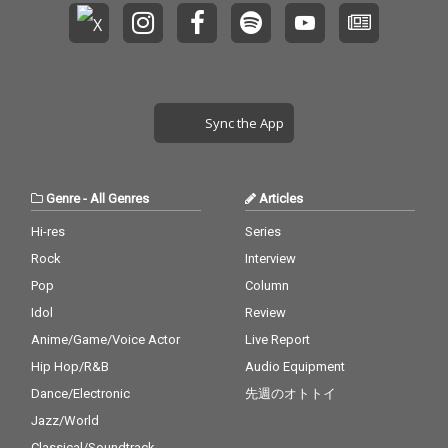
Sync the App
Genre
-
All Genres
Articles
Hi-res
Series
Rock
Interview
Pop
Column
Idol
Review
Anime/Game/Voice Actor
Live Report
Hip Hop/R&B
Audio Equipment
Dance/Electronic
先週のオトトイ
Jazz/World
Classical/Soundtrack