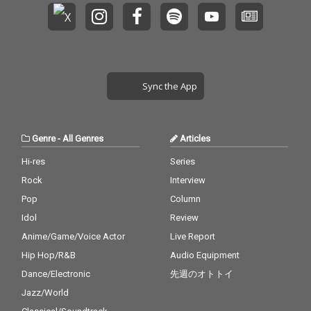
Sync the App
Genre
-
All Genres
Articles
Hi-res
Series
Rock
Interview
Pop
Column
Idol
Review
Anime/Game/Voice Actor
Live Report
Hip Hop/R&B
Audio Equipment
Dance/Electronic
先週のオトトイ
Jazz/World