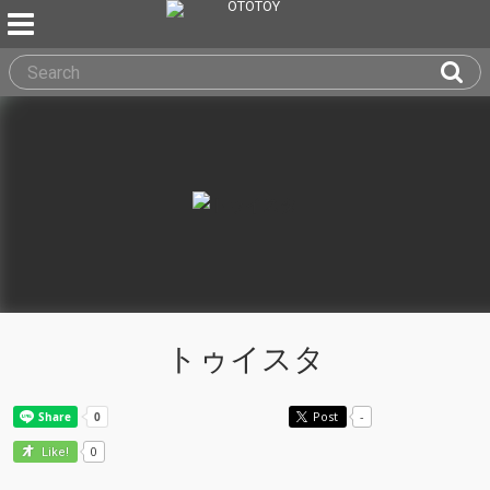
トゥイスタ
Post
-
0
Like!