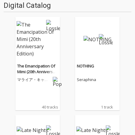
Digital Catalog
The Emancipation Of
NOTHING
Mimi (20th Anniversar
y Edition)
マライア・キャリ
Seraphina
ー
40 tracks
1 track