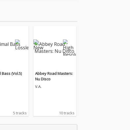
 Bass (Vol.5)
Abbey Road Masters:
Nu Disco
V.A.
5 tracks
10 tracks