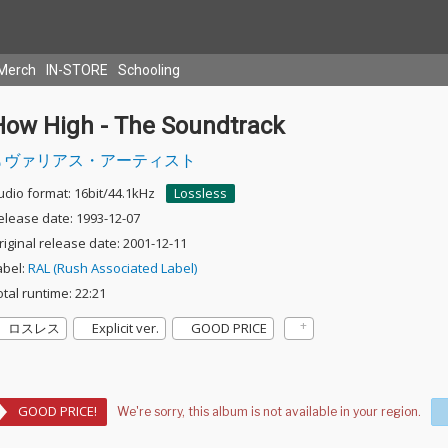
Merch
IN-STORE
Schooling
How High - The Soundtrack
ヴァリアス・アーティスト
udio format: 16bit/44.1kHz
Lossless
elease date: 1993-12-07
riginal release date: 2001-12-11
abel:
RAL (Rush Associated Label)
otal runtime: 22:21
ロスレス
Explicit ver.
GOOD PRICE
GOOD PRICE!