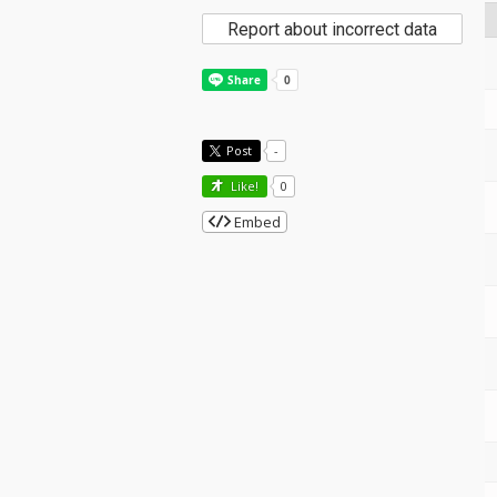
Report about incorrect data
Post
-
Like!
0
Embed