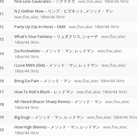
10
Fine Line-Saukrates
--
ソクラテス
wav,flac,alac: 16bit/44.1kHz
N 2 Gether Now
--
リンプ・ビズキット
メソッド・マン
11
wav,flac,alac: 16bit/44.1kHz
12
Party Up (Up In Here)
--
DMX
wav,flac,alac: 16bit/44.1kHz
What's Your Fantasy
--
リュダクリス
ショーナ
wav,flac,alac:
13
16bit/44.1kHz
Da Rockwilder
--
メソッド・マン
レッドマン
wav,flac,alac:
14
16bit/44.1kHz
I Love NWA (Skit)
--
メソッド・マン
レッドマン
wav,flac,alac:
15
16bit/44.1kHz
16
Bring Da Pain
--
メソッド・マン
wav,flac,alac: 16bit/44.1kHz
17
How To Roll A Blunt
--
レッドマン
wav,flac,alac: 16bit/44.1kHz
All I Need (Razor Sharp Remix)
--
メソッド・マン
wav,flac,alac:
18
16bit/44.1kHz
19
Big Dogs
--
メソッド・マン
レッドマン
wav,flac,alac: 16bit/44.1kH
How High (Remix)
--
メソッド・マン
レッドマン
wav,flac,alac:
20
16bit/44.1kHz