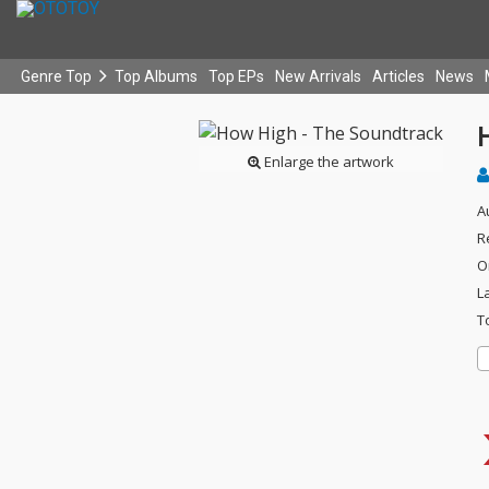
Genre Top
Top Albums
Top EPs
New Arrivals
Articles
News
Enlarge the artwork
A
R
O
L
T