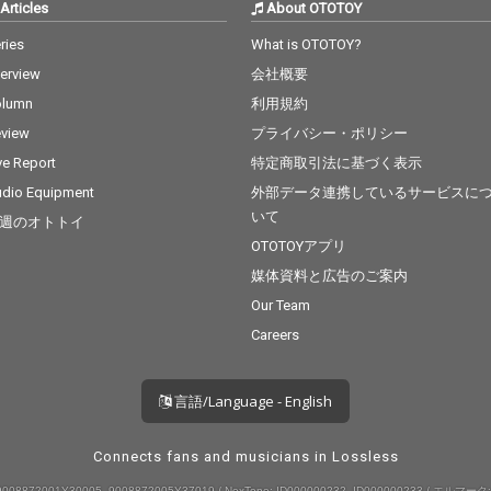
Articles
About OTOTOY
ries
What is OTOTOY?
terview
会社概要
olumn
利用規約
view
プライバシー・ポリシー
ve Report
特定商取引法に基づく表示
dio Equipment
外部データ連携しているサービスに
いて
週のオトトイ
OTOTOYアプリ
媒体資料と広告のご案内
Our Team
Careers
言語/Language - English
Connects fans and musicians in Lossless
008872001Y30005, 9008872005Y37019 / NexTone: ID000000232, ID000000233 / エルマーク: