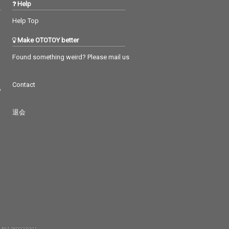
Help
Help Top
Make OTOTOY better
Found something weird? Please mail us
Contact
つ
退会
 RIAJ80023001