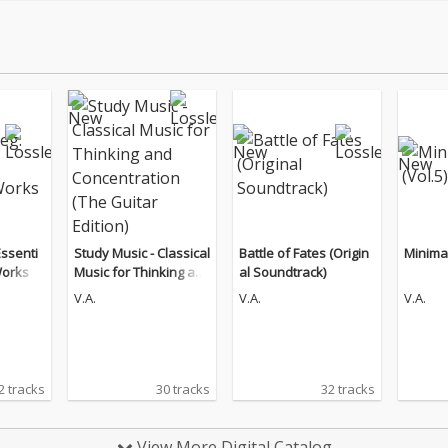
Essenti
Study Music - Classical
Battle of Fates (Origin
Minimal
Works
Music for Thinking an
al Soundtrack)
d Concentration (The
V.A.
V.A.
V.A.
Guitar Edition)
2 tracks
30 tracks
32 tracks
View More Digital Catalog