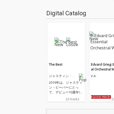
Digital Catalog
The Best
Edvard Grieg: 
al Orchestral 
ジャスティン・ビ
V.A.
ーバー
2019年は、ジャスティ
ン・ビーバーにとっ
て、デビュー10週年!こ
れまでのジャスティン
GOOD PRICE!
22 tracks
2
のキャリアを総括し
た、音楽ファンにとっ
てはマストバイアイテ