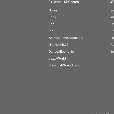
Genre
-
All Genres
Hi-res
Se
Rock
In
Pop
C
Idol
Re
Anime/Game/Voice Actor
Li
Hip Hop/R&B
Au
Dance/Electronic
先
Jazz/World
Classical/Soundtrack
許諾 JASRAC: 9