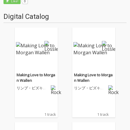
0
Like!
Digital Catalog
Making Love to Morga
Making Love to Morga
n Wallen
n Wallen
リンプ・ビズキッ
リンプ・ビズキッ
ト
ト
1 track
1 track