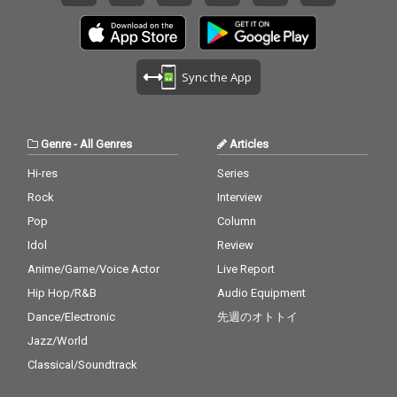
Sync the App
Genre
-
All Genres
Articles
Hi-res
Series
Rock
Interview
Pop
Column
Idol
Review
Anime/Game/Voice Actor
Live Report
Hip Hop/R&B
Audio Equipment
Dance/Electronic
先週のオトトイ
Jazz/World
Classical/Soundtrack