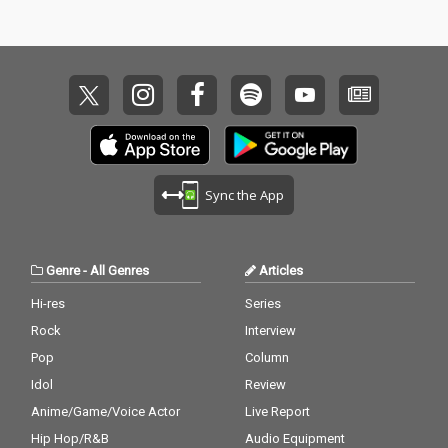
Sync the App
Genre
-
All Genres
Articles
Hi-res
Series
Rock
Interview
Pop
Column
Idol
Review
Anime/Game/Voice Actor
Live Report
Hip Hop/R&B
Audio Equipment