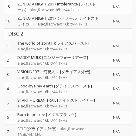
ZUNTATA NIGHT 2017 Intolerance [レイスト
15
N/A
ーム]
alac,flac,wav: 16bit/44.1kHz
ZUNTATA NIGHT 2017 シ・メール [ナイトスト
16
N/A
ライカー]
alac,flac,wav: 16bit/44.1kHz
DISC 2
The world of spirit [ダライアスバースト]
1
N/A
alac,flac,wav: 16bit/44.1kHz
DADDY MULK [ニンジャウォーリアーズ]
2
N/A
alac,flac,wav: 16bit/44.1kHz
VISIONNERZ～幻視人～ [ダライアス外伝]
3
N/A
alac,flac,wav: 16bit/44.1kHz
Good-bye my earth [ダライアスバースト]
4
N/A
alac,flac,wav: 16bit/44.1kHz
START～URBAN TRAIL [ナイトストライカー]
5
N/A
alac,flac,wav: 16bit/44.1kHz
Born to be free [メタルブラック]
6
N/A
alac,flac,wav: 16bit/44.1kHz
SELF [ダライアス外伝]
alac,flac,wav:
7
N/A
16bit/44.1kHz