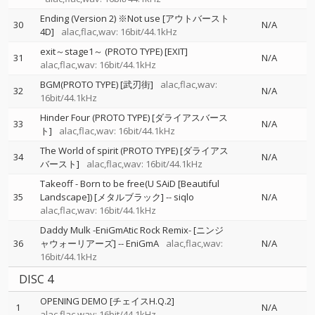
Ending (Version 2) ※Not use [アウトバースト
30
N/A
4D]
alac,flac,wav: 16bit/44.1kHz
exit～stage1～ (PROTO TYPE) [EXIT]
31
N/A
alac,flac,wav: 16bit/44.1kHz
BGM(PROTO TYPE) [武刃街]
alac,flac,wav:
32
N/A
16bit/44.1kHz
Hinder Four (PROTO TYPE) [ダライアスバース
33
N/A
ト]
alac,flac,wav: 16bit/44.1kHz
The World of spirit (PROTO TYPE) [ダライアス
34
N/A
バースト]
alac,flac,wav: 16bit/44.1kHz
Takeoff - Born to be free(U SAiD [Beautiful
35
Landscape]) [メタルブラック]
--
siqlo
N/A
alac,flac,wav: 16bit/44.1kHz
Daddy Mulk -EniGmAtic Rock Remix- [ニンジ
36
ャウォーリアーズ]
--
EniGmA
alac,flac,wav:
N/A
16bit/44.1kHz
DISC 4
OPENING DEMO [チェイスH.Q.2]
1
N/A
alac,flac,wav: 16bit/44.1kHz