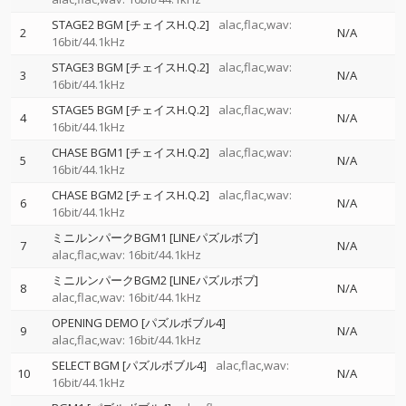
STAGE2 BGM [チェイスH.Q.2]
alac,flac,wav:
2
N/A
16bit/44.1kHz
STAGE3 BGM [チェイスH.Q.2]
alac,flac,wav:
3
N/A
16bit/44.1kHz
STAGE5 BGM [チェイスH.Q.2]
alac,flac,wav:
4
N/A
16bit/44.1kHz
CHASE BGM1 [チェイスH.Q.2]
alac,flac,wav:
5
N/A
16bit/44.1kHz
CHASE BGM2 [チェイスH.Q.2]
alac,flac,wav:
6
N/A
16bit/44.1kHz
ミニルンパークBGM1 [LINEパズルボブ]
7
N/A
alac,flac,wav: 16bit/44.1kHz
ミニルンパークBGM2 [LINEパズルボブ]
8
N/A
alac,flac,wav: 16bit/44.1kHz
OPENING DEMO [パズルボブル4]
9
N/A
alac,flac,wav: 16bit/44.1kHz
SELECT BGM [パズルボブル4]
alac,flac,wav:
10
N/A
16bit/44.1kHz