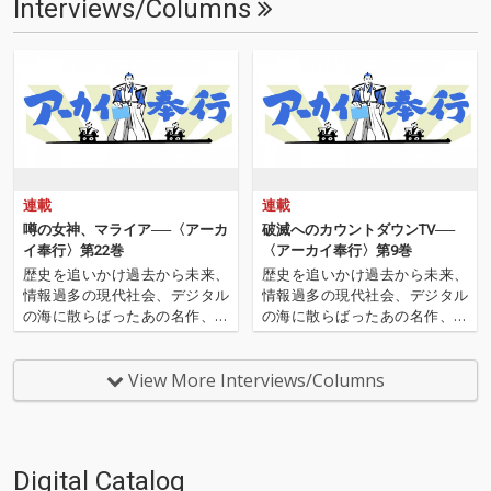
Interviews/Columns
連載
連載
噂の女神、マライア──〈アーカ
破滅へのカウントダウンTV──
イ奉行〉第22巻
〈アーカイ奉行〉第9巻
歴史を追いかけ過去から未来、
歴史を追いかけ過去から未来、
情報過多の現代社会、デジタル
情報過多の現代社会、デジタル
の海に散らばったあの名作、こ
の海に散らばったあの名作、こ
の名作たちをひとつにまとめる
の名作たちをひとつにまとめる
仕事人…!〈アーカイ奉行〉が今
仕事人…!〈アーカイ奉行〉が今
日もデジタルの乱世を治め
日もデジタルの乱世を治め
View More Interviews/Columns
る…!'''〈アーカイ奉行〉と
る…!'''〈アーカイ奉行〉と
は…'''1.過去作の最新リマスター
は…'''1.過去作の最新リマスター
音源 2.これまで未配信…
音源 2.これまで未配信…
Digital Catalog