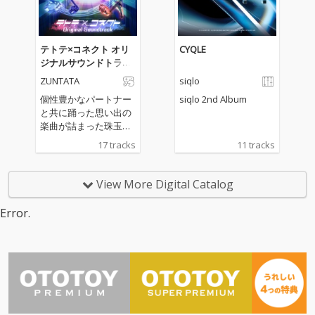
も収録。
リーズを含む全13曲を
完全収録し、バラエテ
ィ豊かなラインナップ
が揃っています。個性
テトテ×コネクト オリ
CYQLE
溢れる楽曲が集結し、
ジナルサウンドトラッ
聴き応えのあるアルバ
ク
ZUNTATA
siqlo
ムとなっており、グル
ーヴコースターユーザ
個性豊かなパートナー
siqlo 2nd Album
ーに限らず、音楽ゲー
と共に踊った思い出の
ムファンやクラブミュ
楽曲が詰まった珠玉の
ージックファンも楽し
アルバム。ゲーム未収
17 tracks
11 tracks
める内容です。ゲーム
録の楽曲や、聴き応え
での興奮をそのまま耳
のあるLong Verも収録
で味わえる本作は、ア
しています。
View More Digital Catalog
ーティスト陣の魅力と
熱気を余すところなく
Error.
お伝えできるサウンド
トラックに仕上がって
います。グルーヴコー
スターの臨場感、高揚
感が凝縮した楽曲をぜ
ひ余すところなく体感
してください。