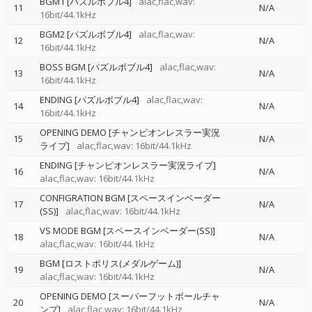
BGM1 [パズルボブル4]
alac,flac,wav:
11
N/A
16bit/44.1kHz
BGM2 [パズルボブル4]
alac,flac,wav:
12
N/A
16bit/44.1kHz
BOSS BGM [パズルボブル4]
alac,flac,wav:
13
N/A
16bit/44.1kHz
ENDING [パズルボブル4]
alac,flac,wav:
14
N/A
16bit/44.1kHz
OPENING DEMO [チャンピオンレスラー実況
15
N/A
ライブ]
alac,flac,wav: 16bit/44.1kHz
ENDING [チャンピオンレスラー実況ライブ]
16
N/A
alac,flac,wav: 16bit/44.1kHz
CONFIGRATION BGM [スペースインベーダー
17
N/A
(SS)]
alac,flac,wav: 16bit/44.1kHz
VS MODE BGM [スペースインベーダー(SS)]
18
N/A
alac,flac,wav: 16bit/44.1kHz
BGM [ロストポリス(メダルゲーム)]
19
N/A
alac,flac,wav: 16bit/44.1kHz
OPENING DEMO [スーパーフットボールチャ
20
N/A
ンプ]
alac,flac,wav: 16bit/44.1kHz