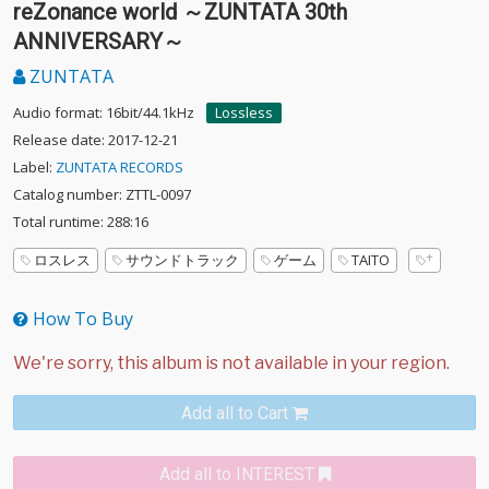
reZonance world ～ZUNTATA 30th
ANNIVERSARY～
ZUNTATA
Audio format: 16bit/44.1kHz
Lossless
Release date: 2017-12-21
Label:
ZUNTATA RECORDS
Catalog number: ZTTL-0097
Total runtime: 288:16
ロスレス
サウンドトラック
ゲーム
TAITO
How To Buy
Add all to Cart
Add all to INTEREST