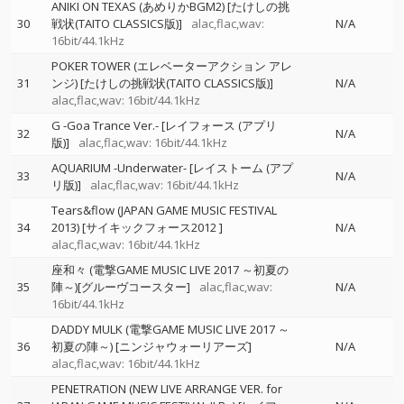
ANIKI ON TEXAS (あめりかBGM2) [たけしの挑
30
戦状(TAITO CLASSICS版)]
alac,flac,wav:
N/A
16bit/44.1kHz
POKER TOWER (エレベーターアクション アレ
31
ンジ) [たけしの挑戦状(TAITO CLASSICS版)]
N/A
alac,flac,wav: 16bit/44.1kHz
G -Goa Trance Ver.- [レイフォース (アプリ
32
N/A
版)]
alac,flac,wav: 16bit/44.1kHz
AQUARIUM -Underwater- [レイストーム (アプ
33
N/A
リ版)]
alac,flac,wav: 16bit/44.1kHz
Tears&flow (JAPAN GAME MUSIC FESTIVAL
34
2013) [サイキックフォース2012 ]
N/A
alac,flac,wav: 16bit/44.1kHz
座和々 (電撃GAME MUSIC LIVE 2017 ～初夏の
35
陣～)[グルーヴコースター]
alac,flac,wav:
N/A
16bit/44.1kHz
DADDY MULK (電撃GAME MUSIC LIVE 2017 ～
36
初夏の陣～) [ニンジャウォーリアーズ]
N/A
alac,flac,wav: 16bit/44.1kHz
PENETRATION (NEW LIVE ARRANGE VER. for