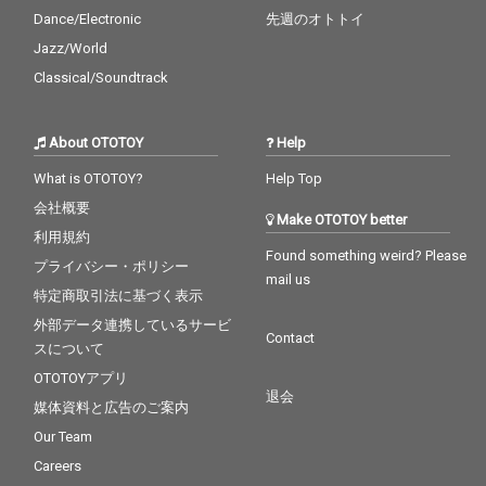
Dance/Electronic
先週のオトトイ
Jazz/World
Classical/Soundtrack
About OTOTOY
Help
What is OTOTOY?
Help Top
会社概要
Make OTOTOY better
利用規約
Found something weird? Please
プライバシー・ポリシー
mail us
特定商取引法に基づく表示
外部データ連携しているサービ
Contact
スについて
OTOTOYアプリ
退会
媒体資料と広告のご案内
Our Team
Careers