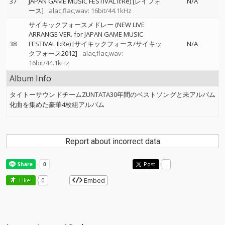
37
JAPAN GAME MUSIC FESTIVAL II:Re) [レイフォ
N/A
ース]
alac,flac,wav: 16bit/44.1kHz
サイキックフォースメドレー (NEW LIVE
ARRANGE VER. for JAPAN GAME MUSIC
38
FESTIVAL II:Re) [サイキックフォース/サイキッ
N/A
クフォース2012]
alac,flac,wav:
16bit/44.1kHz
Album Info
タイトーサウンドチームZUNTATA30年間のベストソングと未アルバム
化曲を集めた豪華4枚組アルバム
Report about incorrect data
Post
-
Embed
Like!
0