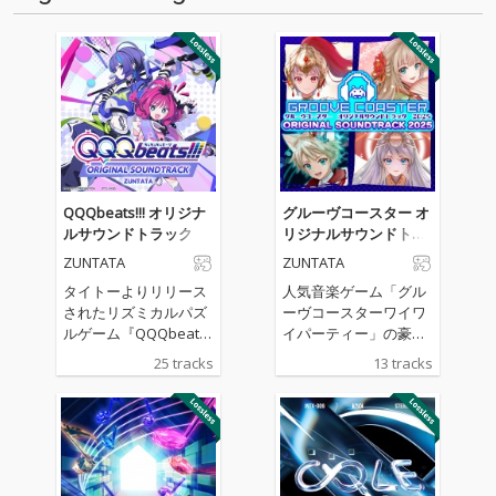
QQQbeats!!! オリジナ
グルーヴコースター オ
ルサウンドトラック
リジナルサウンドトラ
ック 2025
ZUNTATA
ZUNTATA
タイトーよりリリース
人気音楽ゲーム「グル
されたリズミカルパズ
ーヴコースターワイワ
ルゲーム『QQQbeat
イパーティー」の豪華
s!!!』のサウンドトラッ
サウンドトラックがリ
25 tracks
13 tracks
ク。タイトーサウンド
リース！owl＊tree、
チームZUNTATAやIOSY
かめりあ、TAGといっ
Sによるゲーム中BGM
た人気コンポーザーに
のほか、REDALiCE、S
よる人気楽曲や、高難
nail's Houseによる書
易度楽曲として話題を
き下ろしオリジナル曲
呼んだ“vs MASAKI”シ