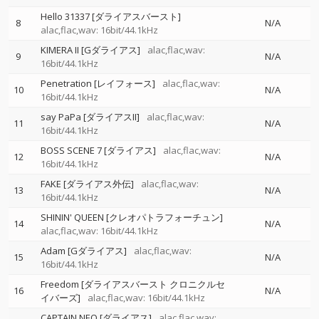
Hello 31337 [ダライアスバースト]
8
N/A
alac,flac,wav: 16bit/44.1kHz
KIMERA II [Gダライアス]
alac,flac,wav:
9
N/A
16bit/44.1kHz
Penetration [レイフォース]
alac,flac,wav:
10
N/A
16bit/44.1kHz
say PaPa [ダライアスII]
alac,flac,wav:
11
N/A
16bit/44.1kHz
BOSS SCENE 7 [ダライアス]
alac,flac,wav:
12
N/A
16bit/44.1kHz
FAKE [ダライアス外伝]
alac,flac,wav:
13
N/A
16bit/44.1kHz
SHININ' QUEEN [クレオパトラフォーチュン]
14
N/A
alac,flac,wav: 16bit/44.1kHz
Adam [Gダライアス]
alac,flac,wav:
15
N/A
16bit/44.1kHz
Freedom [ダライアスバースト クロニクルセ
16
N/A
イバーズ]
alac,flac,wav: 16bit/44.1kHz
CAPTAIN NEO [ダライアス]
alac,flac,wav: