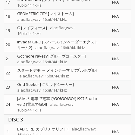
17
N/A
16bit/44.1kHz
GEOMETRIC CITY [レイストーム]
18
N/A
alac,flac,wav: 16bit/44.1kHz
G [レイフォース]
alac,flac,wav:
19
N/A
16bit/44.1kHz
Invader GIRL! [スペースインベーダーエクスト
20
N/A
リーム2]
alac,flac,wav: 16bit/44.1kHz
Got more raves? [グルーヴコースター]
21
N/A
alac,flac,wav: 16bit/44.1kHz
スタートデモ ～ メインテーマ [バブルボブル]
22
N/A
alac,flac,wav: 16bit/44.1kHz
Grid Seeker [グリッドシーカー]
23
N/A
alac,flac,wav: 16bit/44.1kHz
J.A.M.の電車で電車でGO!GO!GO!(1997 Studio
24
ver.) [電車でGO!]
alac,flac,wav:
N/A
16bit/44.1kHz
DISC 3
BAD GIRL [カプリチオリフト]
alac,flac,wav:
1
N/A
16bit/44.1kHz