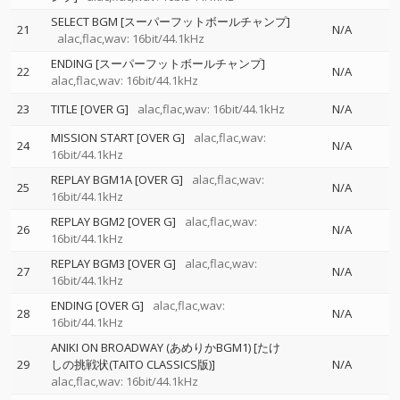
SELECT BGM [スーパーフットボールチャンプ]
21
N/A
alac,flac,wav: 16bit/44.1kHz
ENDING [スーパーフットボールチャンプ]
22
N/A
alac,flac,wav: 16bit/44.1kHz
23
TITLE [OVER G]
alac,flac,wav: 16bit/44.1kHz
N/A
MISSION START [OVER G]
alac,flac,wav:
24
N/A
16bit/44.1kHz
REPLAY BGM1A [OVER G]
alac,flac,wav:
25
N/A
16bit/44.1kHz
REPLAY BGM2 [OVER G]
alac,flac,wav:
26
N/A
16bit/44.1kHz
REPLAY BGM3 [OVER G]
alac,flac,wav:
27
N/A
16bit/44.1kHz
ENDING [OVER G]
alac,flac,wav:
28
N/A
16bit/44.1kHz
ANIKI ON BROADWAY (あめりかBGM1) [たけ
29
しの挑戦状(TAITO CLASSICS版)]
N/A
alac,flac,wav: 16bit/44.1kHz