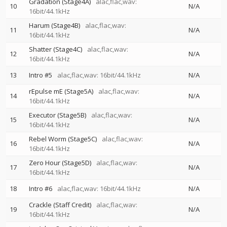
Gradation (Stage4A)
alac,flac,wav:
10
N/A
16bit/44.1kHz
Harum (Stage4B)
alac,flac,wav:
11
N/A
16bit/44.1kHz
Shatter (Stage4C)
alac,flac,wav:
12
N/A
16bit/44.1kHz
13
Intro #5
alac,flac,wav: 16bit/44.1kHz
N/A
rEpulse mE (Stage5A)
alac,flac,wav:
14
N/A
16bit/44.1kHz
Executor (Stage5B)
alac,flac,wav:
15
N/A
16bit/44.1kHz
Rebel Worm (Stage5C)
alac,flac,wav:
16
N/A
16bit/44.1kHz
Zero Hour (Stage5D)
alac,flac,wav:
17
N/A
16bit/44.1kHz
18
Intro #6
alac,flac,wav: 16bit/44.1kHz
N/A
Crackle (Staff Credit)
alac,flac,wav:
19
N/A
16bit/44.1kHz