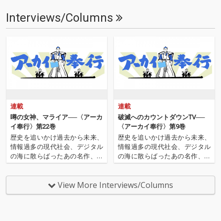
Interviews/Columns
連載
連載
噂の女神、マライア──〈アーカ
破滅へのカウントダウンTV──
イ奉行〉第22巻
〈アーカイ奉行〉第9巻
歴史を追いかけ過去から未来、
歴史を追いかけ過去から未来、
情報過多の現代社会、デジタル
情報過多の現代社会、デジタル
の海に散らばったあの名作、こ
の海に散らばったあの名作、こ
の名作たちをひとつにまとめる
の名作たちをひとつにまとめる
仕事人…!〈アーカイ奉行〉が今
仕事人…!〈アーカイ奉行〉が今
日もデジタルの乱世を治め
日もデジタルの乱世を治め
View More Interviews/Columns
る…!'''〈アーカイ奉行〉と
る…!'''〈アーカイ奉行〉と
は…'''1.過去作の最新リマスター
は…'''1.過去作の最新リマスター
音源 2.これまで未配信…
音源 2.これまで未配信…