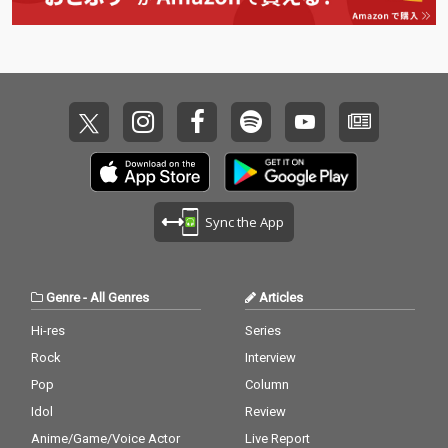
してください。
Sync the App
Genre
-
All Genres
Articles
Hi-res
Series
Rock
Interview
Pop
Column
Idol
Review
Anime/Game/Voice Actor
Live Report