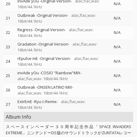
invAde yOu -Original Version-
alac,flac,wav:
20
N/A
16bit/44.1kHz
Outbreak -Original Version-
alac,flac,wav:
21
N/A
16bit/44.1kHz
Regress -Original Version-
alac,flac,wav:
22
N/A
16bit/44.1kHz
Gradation -Original Version-
alac,flac,wav:
23
N/A
16bit/44.1kHz
rEpulse mE -Original Version-
alac,flac,wav:
24
N/A
16bit/44.1kHz
invAde yOu -COSIO "Rainbow"MIX-
25
N/A
alac,flac,wav: 16bit/44.1kHz
Outbreak -ONSEN LATINO MIX-
26
N/A
alac,flac,wav: 16bit/44.1kHz
ExtrEmE -Ryu☆Remix-
alac,flac,wav:
27
N/A
16bit/44.1kHz
Album Info
スペースインベーダー３０周年記念作品「SPACE INVADERS
EXTREME」ニンテンドーDS版のサウンドトラックがZUNTATAレコー