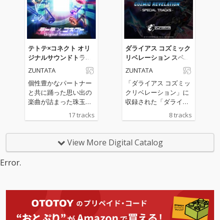
き下ろしオリジナル曲
呼んだ“vs MASAKI”シ
も収録。
リーズを含む全13曲を
完全収録し、バラエテ
ィ豊かなラインナップ
が揃っています。個性
テトテ×コネクト オリ
ダライアス コズミック
溢れる楽曲が集結し、
ジナルサウンドトラッ
リベレーション スペシ
聴き応えのあるアルバ
ク
ャルトラックス
ZUNTATA
ZUNTATA
ムとなっており、グル
ーヴコースターユーザ
個性豊かなパートナー
「ダライアス コズミッ
ーに限らず、音楽ゲー
と共に踊った思い出の
クリベレーション」に
ムファンやクラブミュ
楽曲が詰まった珠玉の
収録された「ダライア
ージックファンも楽し
アルバム。ゲーム未収
スバーストAC EX+」
17 tracks
8 tracks
める内容です。ゲーム
録の楽曲や、聴き応え
「Gダライアス」の追
での興奮をそのまま耳
のあるLong Verも収録
加楽曲を収録したスペ
で味わえる本作は、ア
しています。
シャルミニアルバム。
View More Digital Catalog
ーティスト陣の魅力と
ZUNTATAのMASAKI、
熱気を余すところなく
土屋昇平による楽曲8
Error.
お伝えできるサウンド
曲を収録。
トラックに仕上がって
います。グルーヴコー
スターの臨場感、高揚
感が凝縮した楽曲をぜ
ひ余すところなく体感