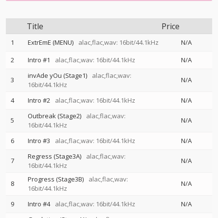
Title
Price
1
ExtrEmE (MENU)
alac,flac,wav: 16bit/44.1kHz
N/A
2
Intro #1
alac,flac,wav: 16bit/44.1kHz
N/A
invAde yOu (Stage1)
alac,flac,wav:
3
N/A
16bit/44.1kHz
4
Intro #2
alac,flac,wav: 16bit/44.1kHz
N/A
Outbreak (Stage2)
alac,flac,wav:
5
N/A
16bit/44.1kHz
6
Intro #3
alac,flac,wav: 16bit/44.1kHz
N/A
Regress (Stage3A)
alac,flac,wav:
7
N/A
16bit/44.1kHz
Progress (Stage3B)
alac,flac,wav:
8
N/A
16bit/44.1kHz
9
Intro #4
alac,flac,wav: 16bit/44.1kHz
N/A