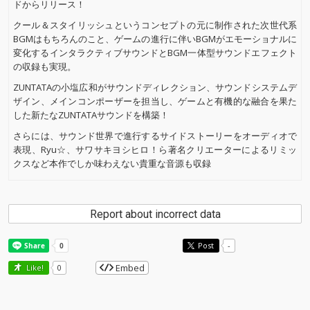
ドからリリース！
クール＆スタイリッシュというコンセプトの元に制作された次世代系
BGMはもちろんのこと、ゲームの進行に伴いBGMがエモーショナルに
変化するインタラクティブサウンドとBGM一体型サウンドエフェクト
の収録も実現。
ZUNTATAの小塩広和がサウンドディレクション、サウンドシステムデ
ザイン、メインコンポーザーを担当し、ゲームと有機的な融合を果た
した新たなZUNTATAサウンドを構築！
さらには、サウンド世界で進行するサイドストーリーをオーディオで
表現、Ryu☆、サワサキヨシヒロ！ら著名クリエーターによるリミッ
クスなど本作でしか味わえない貴重な音源も収録
Report about incorrect data
Post
-
Embed
Like!
0