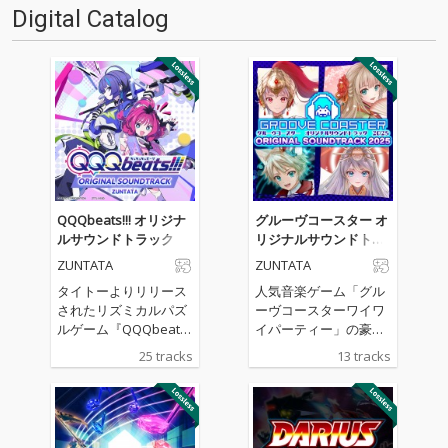
Digital Catalog
QQQbeats!!! オリジナ
グルーヴコースター オ
ルサウンドトラック
リジナルサウンドトラ
ック 2025
ZUNTATA
ZUNTATA
タイトーよりリリース
人気音楽ゲーム「グル
されたリズミカルパズ
ーヴコースターワイワ
ルゲーム『QQQbeat
イパーティー」の豪華
s!!!』のサウンドトラッ
サウンドトラックがリ
25 tracks
13 tracks
ク。タイトーサウンド
リース！owl＊tree、
チームZUNTATAやIOSY
かめりあ、TAGといっ
Sによるゲーム中BGM
た人気コンポーザーに
のほか、REDALiCE、S
よる人気楽曲や、高難
nail's Houseによる書
易度楽曲として話題を