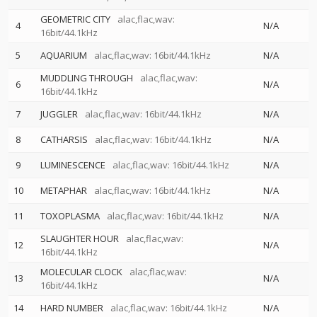
GEOMETRIC CITY
alac,flac,wav:
4
N/A
16bit/44.1kHz
5
AQUARIUM
alac,flac,wav: 16bit/44.1kHz
N/A
MUDDLING THROUGH
alac,flac,wav:
6
N/A
16bit/44.1kHz
7
JUGGLER
alac,flac,wav: 16bit/44.1kHz
N/A
8
CATHARSIS
alac,flac,wav: 16bit/44.1kHz
N/A
9
LUMINESCENCE
alac,flac,wav: 16bit/44.1kHz
N/A
10
METAPHAR
alac,flac,wav: 16bit/44.1kHz
N/A
11
TOXOPLASMA
alac,flac,wav: 16bit/44.1kHz
N/A
SLAUGHTER HOUR
alac,flac,wav:
12
N/A
16bit/44.1kHz
MOLECULAR CLOCK
alac,flac,wav:
13
N/A
16bit/44.1kHz
14
HARD NUMBER
alac,flac,wav: 16bit/44.1kHz
N/A