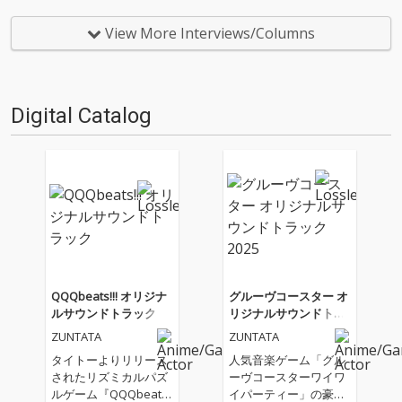
仕事人…!〈アーカイ奉行〉が今
仕事人…!〈アーカイ奉行〉が今
日もデジタルの乱世を治め
日もデジタルの乱世を治め
View More Interviews/Columns
る…!'''〈アーカイ奉行〉と
る…!'''〈アーカイ奉行〉と
は…'''1.過去作の最新リマスター
は…'''1.過去作の最新リマスター
音源 2.これまで未配信…
音源 2.これまで未配信…
Digital Catalog
QQQbeats!!! オリジナ
グルーヴコースター オ
ルサウンドトラック
リジナルサウンドトラ
ック 2025
ZUNTATA
ZUNTATA
タイトーよりリリース
人気音楽ゲーム「グル
されたリズミカルパズ
ーヴコースターワイワ
ルゲーム『QQQbeat
イパーティー」の豪華