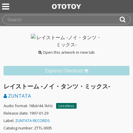
Open this artwork in new tab
Express Checkout
レイストーム -ノイ・タンツ・ミックス-
ZUNTATA
Audio format: 16bit/44.1kHz
Lossless
Release date: 1997-01-29
Label:
ZUNTATA RECORDS
Catalog number: ZTTL-0005