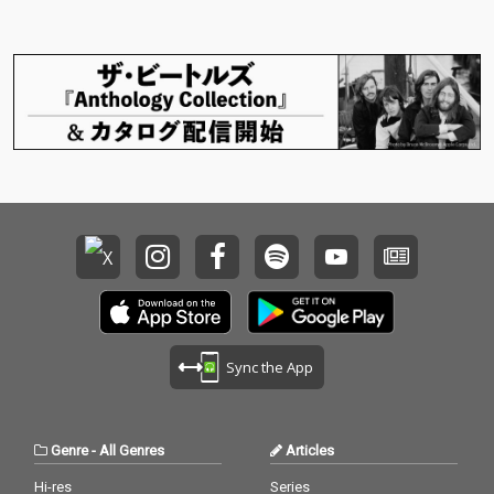
曲を収録。
トラックに仕上がって
います。グルーヴコー
スターの臨場感、高揚
感が凝縮した楽曲をぜ
ひ余すところなく体感
してください。
Sync the App
Genre
-
All Genres
Articles
Hi-res
Series