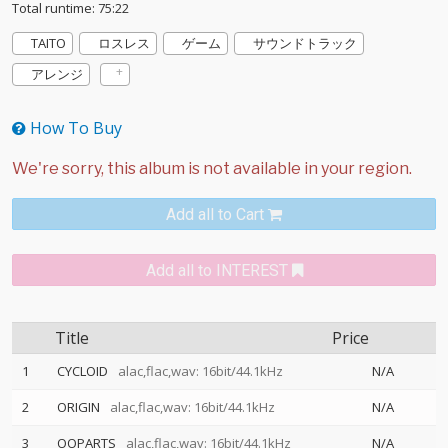
Total runtime: 75:22
TAITO
ロスレス
ゲーム
サウンドトラック
アレンジ
How To Buy
Add all to Cart
Add all to INTEREST
Title
Price
1
CYCLOID
alac,flac,wav: 16bit/44.1kHz
N/A
2
ORIGIN
alac,flac,wav: 16bit/44.1kHz
N/A
3
OOPARTS
alac,flac,wav: 16bit/44.1kHz
N/A