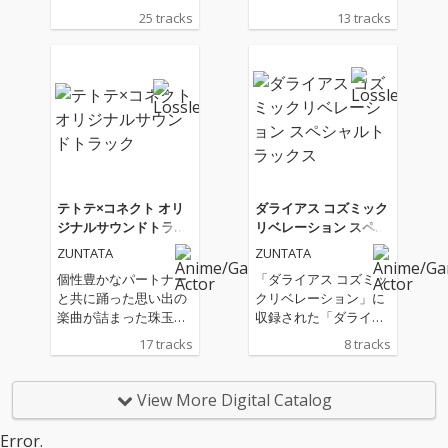
s!!!』のサウンドトラッ
サウンドトラックがリ
25 tracks
13 tracks
ク。タイトーサウンド
リース！owl＊tree、
チームZUNTATAやIOSY
かめりあ、TAGといっ
Sによるゲーム中BGM
た人気コンポーザーに
のほか、REDALiCE、S
よる人気楽曲や、高難
nail's Houseによる書
易度楽曲として話題を
き下ろしオリジナル曲
呼んだ“vs MASAKI”シ
も収録。
リーズを含む全13曲を
完全収録し、バラエテ
ィ豊かなラインナップ
が揃っています。個性
テトテ×コネクト オリ
ダライアス コズミック
溢れる楽曲が集結し、
ジナルサウンドトラッ
リベレーション スペシ
聴き応えのあるアルバ
ク
ャルトラックス
ZUNTATA
ZUNTATA
ムとなっており、グル
ーヴコースターユーザ
個性豊かなパートナー
「ダライアス コズミッ
ーに限らず、音楽ゲー
と共に踊った思い出の
クリベレーション」に
ムファンやクラブミュ
楽曲が詰まった珠玉の
収録された「ダライア
ージックファンも楽し
アルバム。ゲーム未収
スバーストAC EX+」
17 tracks
8 tracks
める内容です。ゲーム
録の楽曲や、聴き応え
「Gダライアス」の追
での興奮をそのまま耳
のあるLong Verも収録
加楽曲を収録したスペ
で味わえる本作は、ア
しています。
シャルミニアルバム。
View More Digital Catalog
ーティスト陣の魅力と
ZUNTATAのMASAKI、
熱気を余すところなく
土屋昇平による楽曲8
Error.
お伝えできるサウンド