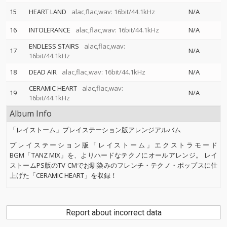
15
HEART LAND
alac,flac,wav: 16bit/44.1kHz
N/A
16
INTOLERANCE
alac,flac,wav: 16bit/44.1kHz
N/A
ENDLESS STAIRS
alac,flac,wav:
17
N/A
16bit/44.1kHz
18
DEAD AIR
alac,flac,wav: 16bit/44.1kHz
N/A
CERAMIC HEART
alac,flac,wav:
19
N/A
16bit/44.1kHz
Album Info
「レイストーム」プレイステーション版アレンジアルバム
プレイステーション版「レイストーム」エクストラモード
BGM「TANZ MIX」を、よりハードなテクノにオールアレンジ。 レイ
ストームPS版のTV CMでお馴染みのフレンチ・テクノ・ポップスに仕
上げた「CERAMIC HEART」を収録！
Report about incorrect data