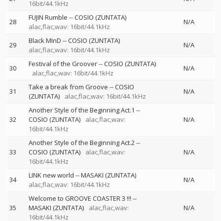
16bit/44.1kHz
FUJIN Rumble
--
COSIO (ZUNTATA)
28
N/A
alac,flac,wav: 16bit/44.1kHz
Black MInD
--
COSIO (ZUNTATA)
29
N/A
alac,flac,wav: 16bit/44.1kHz
Festival of the Groover
--
COSIO (ZUNTATA)
30
N/A
alac,flac,wav: 16bit/44.1kHz
Take a break from Groove
--
COSIO
31
N/A
(ZUNTATA)
alac,flac,wav: 16bit/44.1kHz
Another Style of the Beginning Act.1
--
32
COSIO (ZUNTATA)
alac,flac,wav:
N/A
16bit/44.1kHz
Another Style of the Beginning Act.2
--
33
COSIO (ZUNTATA)
alac,flac,wav:
N/A
16bit/44.1kHz
LINK new world
--
MASAKI (ZUNTATA)
34
N/A
alac,flac,wav: 16bit/44.1kHz
Welcome to GROOVE COASTER 3 !!!
--
35
MASAKI (ZUNTATA)
alac,flac,wav:
N/A
16bit/44.1kHz