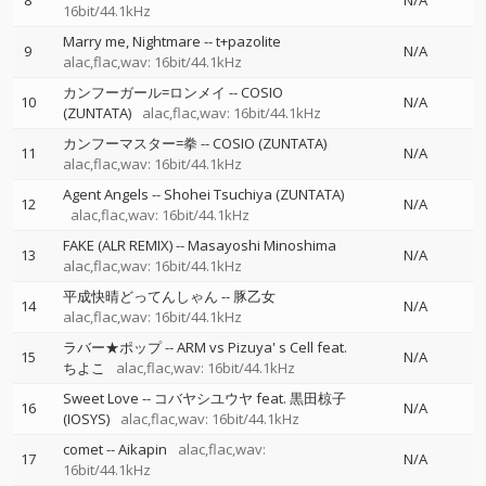
8
N/A
16bit/44.1kHz
Marry me, Nightmare
--
t+pazolite
9
N/A
alac,flac,wav: 16bit/44.1kHz
カンフーガール=ロンメイ
--
COSIO
10
N/A
(ZUNTATA)
alac,flac,wav: 16bit/44.1kHz
カンフーマスター=拳
--
COSIO (ZUNTATA)
11
N/A
alac,flac,wav: 16bit/44.1kHz
Agent Angels
--
Shohei Tsuchiya (ZUNTATA)
12
N/A
alac,flac,wav: 16bit/44.1kHz
FAKE (ALR REMIX)
--
Masayoshi Minoshima
13
N/A
alac,flac,wav: 16bit/44.1kHz
平成快晴どってんしゃん
--
豚乙女
14
N/A
alac,flac,wav: 16bit/44.1kHz
ラバー★ポップ
--
ARM vs Pizuya' s Cell feat.
15
N/A
ちよこ
alac,flac,wav: 16bit/44.1kHz
Sweet Love
--
コバヤシユウヤ feat. 黒田椋子
16
N/A
(IOSYS)
alac,flac,wav: 16bit/44.1kHz
comet
--
Aikapin
alac,flac,wav:
17
N/A
16bit/44.1kHz