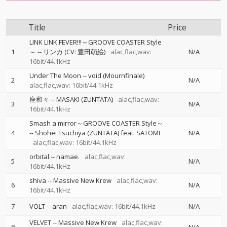
Title
Price
LINK LINK FEVER!!!～GROOVE COASTER Style
1
～
--
リンカ (CV: 豊田萌絵)
alac,flac,wav:
N/A
16bit/44.1kHz
Under The Moon
--
void (Mournfinale)
2
N/A
alac,flac,wav: 16bit/44.1kHz
座和々
--
MASAKI (ZUNTATA)
alac,flac,wav:
3
N/A
16bit/44.1kHz
Smash a mirror～GROOVE COASTER Style～
4
--
Shohei Tsuchiya (ZUNTATA) feat. SATOMI
N/A
alac,flac,wav: 16bit/44.1kHz
orbital
--
namae.
alac,flac,wav:
5
N/A
16bit/44.1kHz
shiva
--
Massive New Krew
alac,flac,wav:
6
N/A
16bit/44.1kHz
7
VOLT
--
aran
alac,flac,wav: 16bit/44.1kHz
N/A
VELVET
--
Massive New Krew
alac,flac,wav: