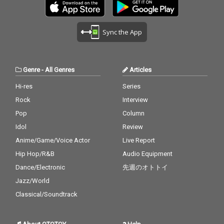
Sync the App
Genre
-
All Genres
Articles
Hi-res
Series
Rock
Interview
Pop
Column
Idol
Review
Anime/Game/Voice Actor
Live Report
Hip Hop/R&B
Audio Equipment
Dance/Electronic
先週のオトトイ
Jazz/World
Classical/Soundtrack