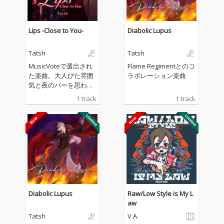
Lips -Close to You-
Diabolic Lupus
Tatsh
Tatsh
MusicVoteで選出され
Flame Regimentとのコ
た楽曲。大人びた雰囲
ラボレーション楽曲
気と夜のバーを思わせ
る空気感をまとった、
1 track
1 track
ハウスボーカルナンバ
ーです。洗練されたビ
ートと心地よいメロデ
ィが織りなすサウンド
に身を委ねながら、レ
イラが描かれたジャケ
ットアートとともに、
その世界観をお楽しみ
ください。深夜のひと
ときを彩る一曲とし
Diabolic Lupus
Raw/Low Style is My L
て、ぜひお聴きくださ
aw
い。
Tatsh
V.A.