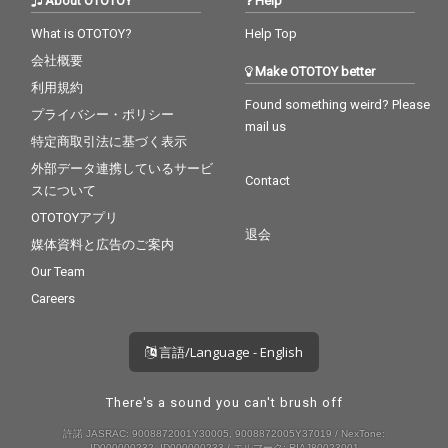
About OTOTOY
Help
What is OTOTOY?
Help Top
会社概要
Make OTOTOY better
利用規約
Found something weird? Please
プライバシー・ポリシー
mail us
特定商取引法に基づく表示
外部データ連携しているサービ
Contact
スについて
OTOTOYアプリ
退会
媒体資料と広告のご案内
Our Team
Careers
言語/Language - English
There's a sound you can't brush off
許諾 JASRAC: 9008872001Y30005, 9008872005Y37019 / NexTone:
ID000000232, ID000000233 / エルマーク: RIAJ80023001