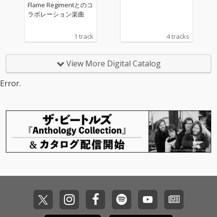
Flame Regimentとのコ
ラボレーション楽曲
1 track
4 tracks
View More Digital Catalog
Error.