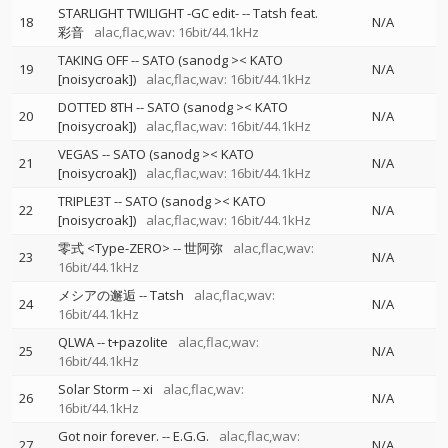
STARLIGHT TWILIGHT -GC edit-
--
Tatsh feat.
18
N/A
彩音
alac,flac,wav: 16bit/44.1kHz
TAKING OFF
--
SATO (sanodg >< KATO
19
N/A
[noisycroak])
alac,flac,wav: 16bit/44.1kHz
DOTTED 8TH
--
SATO (sanodg >< KATO
20
N/A
[noisycroak])
alac,flac,wav: 16bit/44.1kHz
VEGAS
--
SATO (sanodg >< KATO
21
N/A
[noisycroak])
alac,flac,wav: 16bit/44.1kHz
TRIPLE3T
--
SATO (sanodg >< KATO
22
N/A
[noisycroak])
alac,flac,wav: 16bit/44.1kHz
零式 <Type-ZERO>
--
世阿弥
alac,flac,wav:
23
N/A
16bit/44.1kHz
メシアの邂逅
--
Tatsh
alac,flac,wav:
24
N/A
16bit/44.1kHz
QLWA
--
t+pazolite
alac,flac,wav:
25
N/A
16bit/44.1kHz
Solar Storm
--
xi
alac,flac,wav:
26
N/A
16bit/44.1kHz
Got noir forever.
--
E.G.G.
alac,flac,wav:
27
N/A