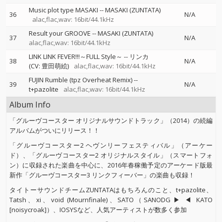
Music plot type MASAKI
--
MASAKI (ZUNTATA)
36
N/A
alac,flac,wav: 16bit/44.1kHz
Result your GROOVE
--
MASAKI (ZUNTATA)
37
N/A
alac,flac,wav: 16bit/44.1kHz
LINK LINK FEVER!!!～FULL Style～
--
リンカ
38
N/A
(CV: 豊田萌絵)
alac,flac,wav: 16bit/44.1kHz
FUJIN Rumble (tpz Overheat Remix)
--
39
N/A
t+pazolite
alac,flac,wav: 16bit/44.1kHz
Album Info
「グルーヴコースター オリジナルサウンドトラック」（2014）の続編
アルバムがついにリリース！！
「グルーヴコースター2 ヘヴンリーフェスティバル」（アーケー
ド）、「グルーヴコースター2 オリジナルスタイル」（スマートフォ
ン）に収録された楽曲を中心に、2016年春稼働予定のアーケード版最
新作「グルーヴコースター3 リンクフィーバー」の楽曲も収録！
タイトーサウンドチームZUNTATAはもちろんのこと、t+pazolite、
Tatsh、xi、void (Mournfinale)、SATO（SANODG ▶ ◀ KATO
[noisycroak]）、IOSYSなど、人気アーティストが数多く参加