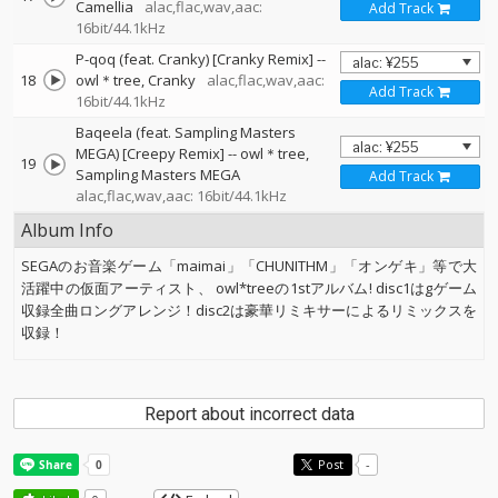
Camellia
alac,flac,wav,aac:
Add Track
16bit/44.1kHz
P-qoq (feat. Cranky) [Cranky Remix]
--
18
owl＊tree
Cranky
alac,flac,wav,aac:
Add Track
16bit/44.1kHz
Baqeela (feat. Sampling Masters
MEGA) [Creepy Remix]
--
owl＊tree
19
Sampling Masters MEGA
Add Track
alac,flac,wav,aac: 16bit/44.1kHz
Album Info
SEGAのお音楽ゲーム「maimai」「CHUNITHM」「オンゲキ」等で大
活躍中の仮面アーティスト、 owl*treeの1stアルバム! disc1はgゲーム
収録全曲ロングアレンジ！disc2は豪華リミキサーによるリミックスを
収録！
Report about incorrect data
Post
-