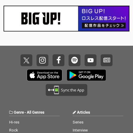
Sync the App
Genre
-
All Genres
Articles
Hi-res
Series
Rock
Interview