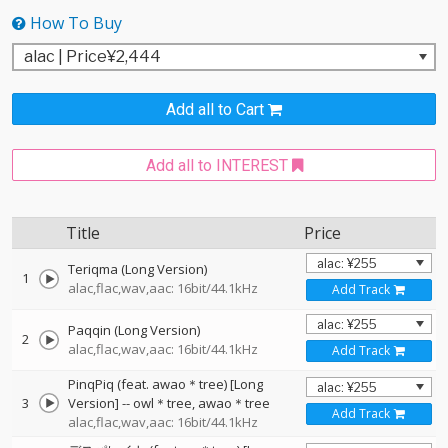
How To Buy
Add all to Cart
Add all to INTEREST
Title
Price
Teriqma (Long Version)
1
alac,flac,wav,aac: 16bit/44.1kHz
Add Track
Paqqin (Long Version)
2
alac,flac,wav,aac: 16bit/44.1kHz
Add Track
PinqPiq (feat. awao＊tree) [Long
3
Version]
--
owl＊tree
awao＊tree
Add Track
alac,flac,wav,aac: 16bit/44.1kHz