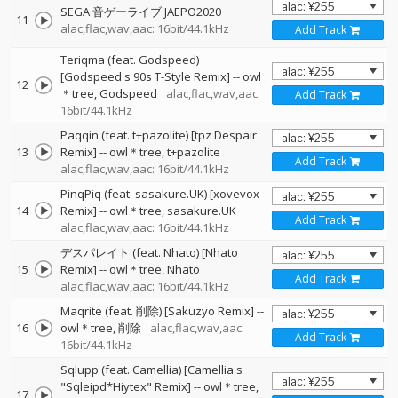
SEGA 音ゲーライブ JAEPO2020
11
alac,flac,wav,aac: 16bit/44.1kHz
Add Track
Teriqma (feat. Godspeed)
[Godspeed's 90s T-Style Remix]
--
owl
12
＊tree
Godspeed
alac,flac,wav,aac:
Add Track
16bit/44.1kHz
Paqqin (feat. t+pazolite) [tpz Despair
13
Remix]
--
owl＊tree
t+pazolite
Add Track
alac,flac,wav,aac: 16bit/44.1kHz
PinqPiq (feat. sasakure.UK) [xovevox
14
Remix]
--
owl＊tree
sasakure.UK
Add Track
alac,flac,wav,aac: 16bit/44.1kHz
デスパレイト (feat. Nhato) [Nhato
15
Remix]
--
owl＊tree
Nhato
Add Track
alac,flac,wav,aac: 16bit/44.1kHz
Maqrite (feat. 削除) [Sakuzyo Remix]
--
16
owl＊tree
削除
alac,flac,wav,aac:
Add Track
16bit/44.1kHz
Sqlupp (feat. Camellia) [Camellia's
"Sqleipd*Hiytex" Remix]
--
owl＊tree
17