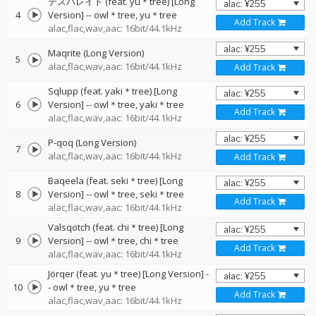
デスパレイト (feat. yu＊tree) [Long
4
Version]
--
owl＊tree
yu＊tree
Add Track
alac,flac,wav,aac: 16bit/44.1kHz
Maqrite (Long Version)
5
alac,flac,wav,aac: 16bit/44.1kHz
Add Track
Sqlupp (feat. yaki＊tree) [Long
6
Version]
--
owl＊tree
yaki＊tree
Add Track
alac,flac,wav,aac: 16bit/44.1kHz
P-qoq (Long Version)
7
alac,flac,wav,aac: 16bit/44.1kHz
Add Track
Baqeela (feat. seki＊tree) [Long
8
Version]
--
owl＊tree
seki＊tree
Add Track
alac,flac,wav,aac: 16bit/44.1kHz
Valsqotch (feat. chi＊tree) [Long
9
Version]
--
owl＊tree
chi＊tree
Add Track
alac,flac,wav,aac: 16bit/44.1kHz
Jörqer (feat. yu＊tree) [Long Version]
-
10
-
owl＊tree
yu＊tree
Add Track
alac,flac,wav,aac: 16bit/44.1kHz