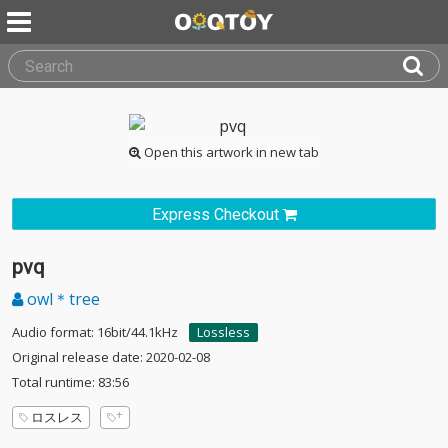
Open this artwork in new tab
Express Checkout
pvq
owl＊tree
Audio format: 16bit/44.1kHz
Lossless
Original release date: 2020-02-08
Total runtime: 83:56
ロスレス