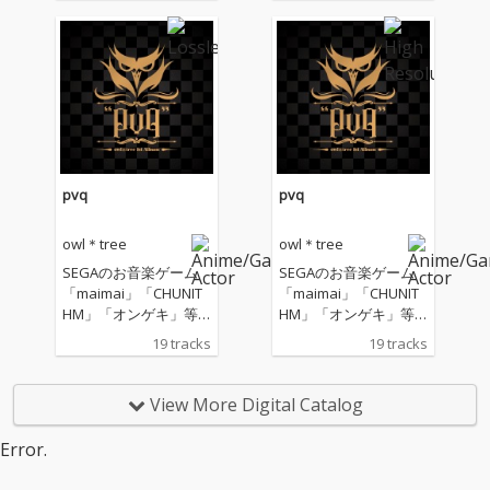
Q アーケードゲームCH
Q アーケードゲームCH
UNITHMからInpaqq そ
UNITHMからInpaqq そ
れぞれのロングバージ
れぞれのロングバージ
ョンとゲームバージョ
ョンとゲームバージョ
ンを収録！
ンを収録！
pvq
pvq
owl＊tree
owl＊tree
SEGAのお音楽ゲーム
SEGAのお音楽ゲーム
「maimai」「CHUNIT
「maimai」「CHUNIT
HM」「オンゲキ」等
HM」「オンゲキ」等
で大活躍中の仮面アー
で大活躍中の仮面アー
19 tracks
19 tracks
ティスト、 owl*treeの
ティスト、 owl*treeの
1stアルバム! disc1はg
1stアルバム! disc1はg
ゲーム収録全曲ロング
ゲーム収録全曲ロング
View More Digital Catalog
アレンジ！disc2は豪華
アレンジ！disc2は豪華
リミキサーによるリミ
リミキサーによるリミ
Error.
ックスを収録！
ックスを収録！