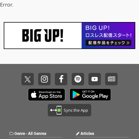
熱気を余すところなく
土屋昇平による楽曲8
Error.
お伝えできるサウンド
曲を収録。
トラックに仕上がって
います。グルーヴコー
スターの臨場感、高揚
感が凝縮した楽曲をぜ
ひ余すところなく体感
してください。
Sync the App
Genre
-
All Genres
Articles