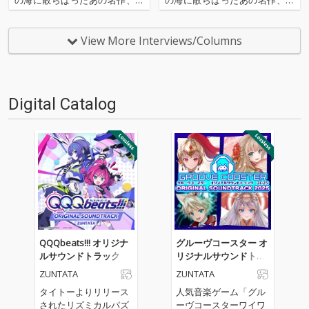
の名作たちをひとつにまとめる
の名作たちをひとつにまとめる
仕事人…!〈アーカイ奉行〉が今
仕事人…!〈アーカイ奉行〉が今
日もデジタルの乱世を治め
日もデジタルの乱世を治め
View More Interviews/Columns
る…!'''〈アーカイ奉行〉と
る…!'''〈アーカイ奉行〉と
は…'''1.過去作の最新リマスター
は…'''1.過去作の最新リマスター
音源 2.これまで未配信…
音源 2.これまで未配信…
Digital Catalog
QQQbeats!!! オリジナ
グルーヴコースター オ
ルサウンドトラック
リジナルサウンドトラ
ック 2025
ZUNTATA
ZUNTATA
タイトーよりリリース
人気音楽ゲーム「グル
されたリズミカルパズ
ーヴコースターワイワ