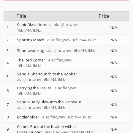
Title
Price
Sonic Blast Heroes
alac,flac,wav:
1
N/A
16bit/44.1kHz
2
Sparring Match
alac,flac,wav: 16bit/44.1kHz
N/A
3
Shadowboxing
alac,flac,wav: 16bit/44.1kHz
N/A
The Red Corner
alac,flac,wav:
4
N/A
16bit/44.1kHz
Send a Shortpunch to the Robber
5
N/A
alac,flac,wav: 16bit/44.1kHz
Parrying the Trailer
alac,flac,wav:
6
N/A
16bit/44.1kHz
Send a Body Blow into the Dinosaur
7
N/A
alac,flac,wav: 16bit/44.1kHz
8
Bottleholder
alac,flac,wav: 16bit/44.1kHz
N/A
Comes Back at the Kraken with a
9
N/A
CrossCounter
alac,flac,wav: 16bit/44.1kHz