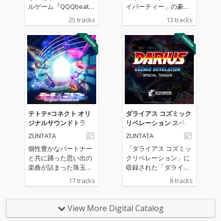
ルゲーム『QQQbeat
イパーティー」の豪華
s!!!』のサウンドトラッ
サウンドトラックがリ
25 tracks
13 tracks
ク。タイトーサウンド
リース！owl＊tree、
チームZUNTATAやIOSY
かめりあ、TAGといっ
Sによるゲーム中BGM
た人気コンポーザーに
のほか、REDALiCE、S
よる人気楽曲や、高難
nail's Houseによる書
易度楽曲として話題を
き下ろしオリジナル曲
呼んだ“vs MASAKI”シ
も収録。
リーズを含む全13曲を
完全収録し、バラエテ
ィ豊かなラインナップ
が揃っています。個性
テトテ×コネクト オリ
ダライアス コズミック
溢れる楽曲が集結し、
ジナルサウンドトラッ
リベレーション スペシ
聴き応えのあるアルバ
ク
ャルトラックス
ZUNTATA
ZUNTATA
ムとなっており、グル
ーヴコースターユーザ
個性豊かなパートナー
「ダライアス コズミッ
ーに限らず、音楽ゲー
と共に踊った思い出の
クリベレーション」に
ムファンやクラブミュ
楽曲が詰まった珠玉の
収録された「ダライア
ージックファンも楽し
アルバム。ゲーム未収
スバーストAC EX+」
17 tracks
8 tracks
める内容です。ゲーム
録の楽曲や、聴き応え
「Gダライアス」の追
での興奮をそのまま耳
のあるLong Verも収録
加楽曲を収録したスペ
で味わえる本作は、ア
しています。
シャルミニアルバム。
View More Digital Catalog
ーティスト陣の魅力と
ZUNTATAのMASAKI、