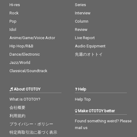
Hi-res
Series
Rock
Interview
Pop
Column
Idol
Review
Anime/Game/Voice Actor
Live Report
Hip Hop/R&B
Audio Equipment
Dance/Electronic
先週のオトトイ
Jazz/World
Classical/Soundtrack
About OTOTOY
Help
What is OTOTOY?
Help Top
会社概要
Make OTOTOY better
利用規約
Found something weird? Please
プライバシー・ポリシー
mail us
特定商取引法に基づく表示