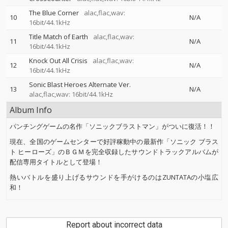
The Blue Corner
alac,flac,wav:
10
N/A
16bit/44.1kHz
Title Match of Earth
alac,flac,wav:
11
N/A
16bit/44.1kHz
Knock Out All Crisis
alac,flac,wav:
12
N/A
16bit/44.1kHz
Sonic Blast Heroes Alternate Ver.
13
N/A
alac,flac,wav: 16bit/44.1kHz
Album Info
パンチングゲームの名作「ソニックブラストマン」がついに復活！！
現在、全国のゲームセンターで好評稼動中の最新作「ソニック ブラス
ト ヒーローズ」のＢＧＭを完全収録したサウンドトラックアルバムが
配信専用タイトルとして登場！
熱いバトルを盛り上げるサウンドを手がけるのはZUNTATAの小塩広
和！
Report about incorrect data