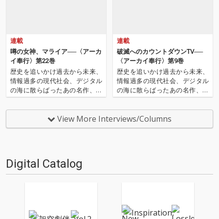
連載
連載
噂の女神、マライア──〈アーカ
破滅へのカウントダウンTV──
イ奉行〉第22巻
〈アーカイ奉行〉第9巻
歴史を追いかけ過去から未来、
歴史を追いかけ過去から未来、
情報過多の現代社会、デジタル
情報過多の現代社会、デジタル
の海に散らばったあの名作、こ
の海に散らばったあの名作、こ
の名作たちをひとつにまとめる
の名作たちをひとつにまとめる
仕事人…!〈アーカイ奉行〉が今
仕事人…!〈アーカイ奉行〉が今
日もデジタルの乱世を治め
日もデジタルの乱世を治め
View More Interviews/Columns
る…!'''〈アーカイ奉行〉と
る…!'''〈アーカイ奉行〉と
は…'''1.過去作の最新リマスター
は…'''1.過去作の最新リマスター
音源 2.これまで未配信…
音源 2.これまで未配信…
Digital Catalog