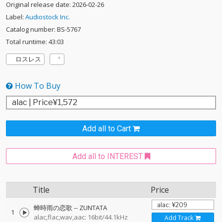
Original release date: 2026-02-26
Label:
Audiostock Inc.
Catalog number: BS-5767
Total runtime: 43:03
ロスレス
How To Buy
Add all to Cart
Add all to INTEREST
Title
Price
蝉時雨の恋歌
--
ZUNTATA
1
alac,flac,wav,aac: 16bit/44.1kHz
Add Track