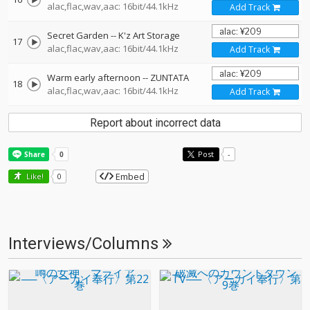
alac,flac,wav,aac: 16bit/44.1kHz
Add Track
Secret Garden
--
K'z Art Storage
17
alac,flac,wav,aac: 16bit/44.1kHz
Add Track
Warm early afternoon
--
ZUNTATA
18
alac,flac,wav,aac: 16bit/44.1kHz
Add Track
Report about incorrect data
Post
-
Embed
Like!
0
Interviews/Columns