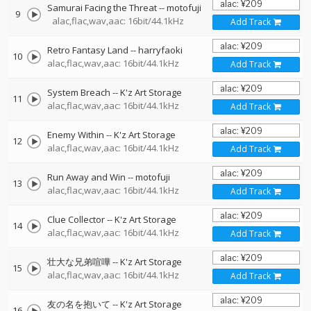
Samurai Facing the Threat
--
motofuji
9
alac,flac,wav,aac: 16bit/44.1kHz
Add Track
Retro Fantasy Land
--
harryfaoki
10
alac,flac,wav,aac: 16bit/44.1kHz
Add Track
System Breach
--
K'z Art Storage
11
alac,flac,wav,aac: 16bit/44.1kHz
Add Track
Enemy Within
--
K'z Art Storage
12
alac,flac,wav,aac: 16bit/44.1kHz
Add Track
Run Away and Win
--
motofuji
13
alac,flac,wav,aac: 16bit/44.1kHz
Add Track
Clue Collector
--
K'z Art Storage
14
alac,flac,wav,aac: 16bit/44.1kHz
Add Track
壮大な兄弟喧嘩
--
K'z Art Storage
15
alac,flac,wav,aac: 16bit/44.1kHz
Add Track
友の名を抱いて
--
K'z Art Storage
16