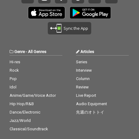
Sync the App
Genre
-
All Genres
Articles
Hi-res
Series
Rock
Interview
Pop
Column
Idol
Review
Anime/Game/Voice Actor
Live Report
Hip Hop/R&B
Audio Equipment
Dance/Electronic
先週のオトトイ
Jazz/World
Classical/Soundtrack