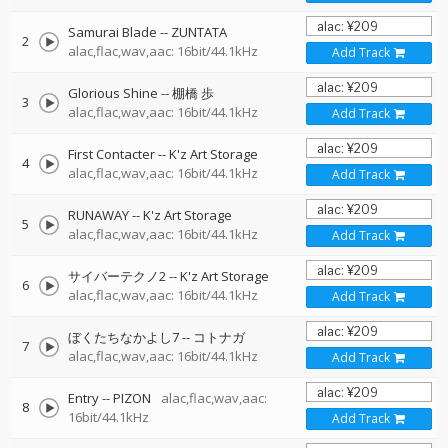
Samurai Blade
--
ZUNTATA
2
alac,flac,wav,aac: 16bit/44.1kHz
Add Track
Glorious Shine
--
棚橋 歩
3
alac,flac,wav,aac: 16bit/44.1kHz
Add Track
First Contacter
--
K'z Art Storage
4
alac,flac,wav,aac: 16bit/44.1kHz
Add Track
RUNAWAY
--
K'z Art Storage
5
alac,flac,wav,aac: 16bit/44.1kHz
Add Track
サイバーテクノ2
--
K'z Art Storage
6
alac,flac,wav,aac: 16bit/44.1kHz
Add Track
ぼくたちなかよし7
--
コトナガ
7
alac,flac,wav,aac: 16bit/44.1kHz
Add Track
Entry
--
PIZON
alac,flac,wav,aac:
8
16bit/44.1kHz
Add Track