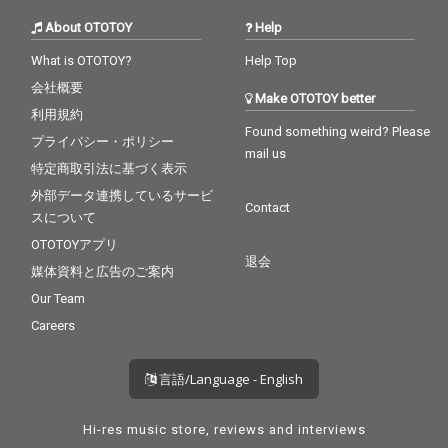
About OTOTOY
Help
What is OTOTOY?
Help Top
会社概要
Make OTOTOY better
利用規約
Found something weird? Please
プライバシー・ポリシー
mail us
特定商取引法に基づく表示
外部データ連携しているサービ
Contact
スについて
OTOTOYアプリ
退会
媒体資料と広告のご案内
Our Team
Careers
言語/Language - English
Hi-res music store, reviews and interviews