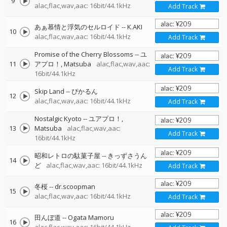
9
alac,flac,wav,aac: 16bit/44.1kHz
Add Track
あぁ慕情と浮気のセルロイド
--
K.AKI
10
alac,flac,wav,aac: 16bit/44.1kHz
Add Track
Promise of the Cherry Blossoms
--
ユ
11
アプロ！
Matsuba
alac,flac,wav,aac:
Add Track
16bit/44.1kHz
Skip Land
--
ぴかるん
12
alac,flac,wav,aac: 16bit/44.1kHz
Add Track
Nostalgic Kyoto
--
ユアプロ！
13
Matsuba
alac,flac,wav,aac:
Add Track
16bit/44.1kHz
昭和レトロの駄菓子屋
--
きっずさうん
14
ど
alac,flac,wav,aac: 16bit/44.1kHz
Add Track
冬桜
--
dr.scoopman
15
alac,flac,wav,aac: 16bit/44.1kHz
Add Track
田んぼ道
--
Ogata Mamoru
16