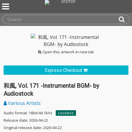
Open this artwork in new tab
Express Checkout
和風, Vol. 171 -Instrumental BGM- by
Audiostock
Various Artists
Audio format: 16bit/44.1kHz
Lossless
Release date: 2026-04-22
Original release date: 2026-04-22