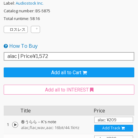
Label:
Audiostock Inc.
Catalog number: BS-5875
Total runtime: 58:16
ロスレス
How To Buy
Add all to Cart
Add all to INTEREST
Title
Price
春うらら
--
K's note
1
alac,flac,wav,aac: 16bit/44.1kHz
Add Track