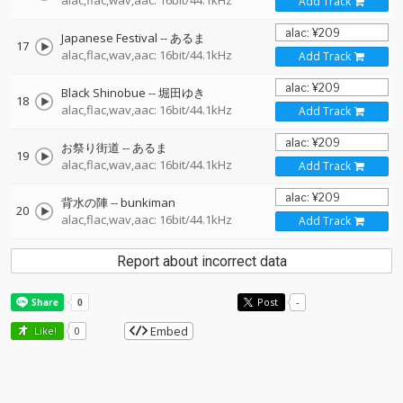
alac,flac,wav,aac: 16bit/44.1kHz
Add Track
Japanese Festival
--
あるま
17
alac,flac,wav,aac: 16bit/44.1kHz
Add Track
Black Shinobue
--
堀田ゆき
18
alac,flac,wav,aac: 16bit/44.1kHz
Add Track
お祭り街道
--
あるま
19
alac,flac,wav,aac: 16bit/44.1kHz
Add Track
背水の陣
--
bunkiman
20
alac,flac,wav,aac: 16bit/44.1kHz
Add Track
Report about incorrect data
Post
-
Embed
Like!
0