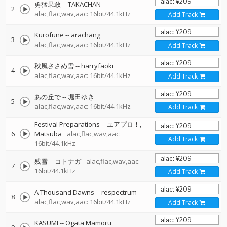
勇猛果敢
--
TAKACHAN
2
alac,flac,wav,aac: 16bit/44.1kHz
Add Track
Kurofune
--
arachang
3
alac,flac,wav,aac: 16bit/44.1kHz
Add Track
秋風ささめ雪
--
harryfaoki
4
alac,flac,wav,aac: 16bit/44.1kHz
Add Track
あの丘で
--
堀田ゆき
5
alac,flac,wav,aac: 16bit/44.1kHz
Add Track
Festival Preparations
--
ユアプロ！
6
Matsuba
alac,flac,wav,aac:
Add Track
16bit/44.1kHz
残雪
--
コトナガ
alac,flac,wav,aac:
7
16bit/44.1kHz
Add Track
A Thousand Dawns
--
respectrum
8
alac,flac,wav,aac: 16bit/44.1kHz
Add Track
KASUMI
--
Ogata Mamoru