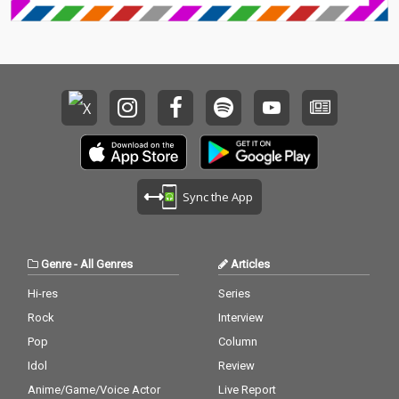
Sync the App
Genre
-
All Genres
Articles
Hi-res
Series
Rock
Interview
Pop
Column
Idol
Review
Anime/Game/Voice Actor
Live Report