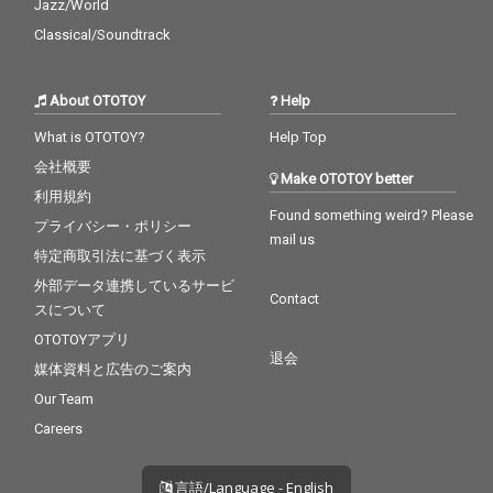
Jazz/World
Classical/Soundtrack
About OTOTOY
Help
What is OTOTOY?
Help Top
会社概要
Make OTOTOY better
利用規約
Found something weird? Please
プライバシー・ポリシー
mail us
特定商取引法に基づく表示
外部データ連携しているサービ
Contact
スについて
OTOTOYアプリ
退会
媒体資料と広告のご案内
Our Team
Careers
言語/Language - English