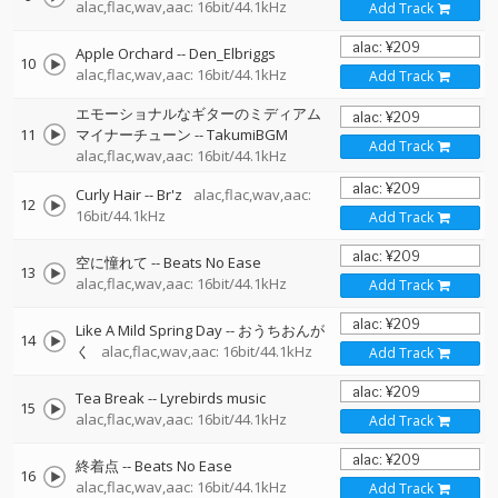
alac,flac,wav,aac: 16bit/44.1kHz
Add Track
Apple Orchard
--
Den_Elbriggs
10
alac,flac,wav,aac: 16bit/44.1kHz
Add Track
エモーショナルなギターのミディアム
11
マイナーチューン
--
TakumiBGM
Add Track
alac,flac,wav,aac: 16bit/44.1kHz
Curly Hair
--
Br'z
alac,flac,wav,aac:
12
16bit/44.1kHz
Add Track
空に憧れて
--
Beats No Ease
13
alac,flac,wav,aac: 16bit/44.1kHz
Add Track
Like A Mild Spring Day
--
おうちおんが
14
く
alac,flac,wav,aac: 16bit/44.1kHz
Add Track
Tea Break
--
Lyrebirds music
15
alac,flac,wav,aac: 16bit/44.1kHz
Add Track
終着点
--
Beats No Ease
16
alac,flac,wav,aac: 16bit/44.1kHz
Add Track