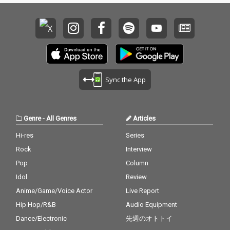
Sync the App
Genre
-
All Genres
Articles
Hi-res
Series
Rock
Interview
Pop
Column
Idol
Review
Anime/Game/Voice Actor
Live Report
Hip Hop/R&B
Audio Equipment
Dance/Electronic
先週のオトトイ