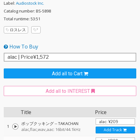
Label:
Audiostock Inc.
Catalog number: BS-5898
Total runtime: 53:51
ロスレス
How To Buy
Add all to Cart
Add all to INTEREST
Title
Price
ポップクッキング
--
TAKACHAN
1
alac,flac,wav,aac: 16bit/44.1kHz
Add Track