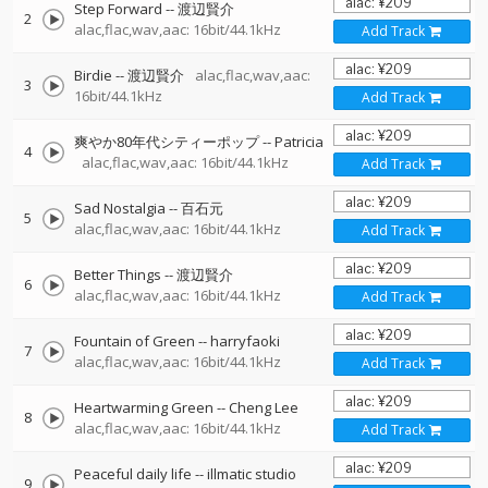
Step Forward
--
渡辺賢介
2
alac,flac,wav,aac: 16bit/44.1kHz
Add Track
Birdie
--
渡辺賢介
alac,flac,wav,aac:
3
16bit/44.1kHz
Add Track
爽やか80年代シティーポップ
--
Patricia
4
alac,flac,wav,aac: 16bit/44.1kHz
Add Track
Sad Nostalgia
--
百石元
5
alac,flac,wav,aac: 16bit/44.1kHz
Add Track
Better Things
--
渡辺賢介
6
alac,flac,wav,aac: 16bit/44.1kHz
Add Track
Fountain of Green
--
harryfaoki
7
alac,flac,wav,aac: 16bit/44.1kHz
Add Track
Heartwarming Green
--
Cheng Lee
8
alac,flac,wav,aac: 16bit/44.1kHz
Add Track
Peaceful daily life
--
illmatic studio
9