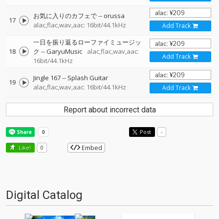
お気に入りのカフェで
--
orussa
17
alac,flac,wav,aac: 16bit/44.1kHz
Add Track
一日を振り返るローファイミュージッ
18
ク
--
GaryuMusic
alac,flac,wav,aac:
Add Track
16bit/44.1kHz
Jingle 167
--
Splash Guitar
19
alac,flac,wav,aac: 16bit/44.1kHz
Add Track
Report about incorrect data
Post
-
Embed
Like!
0
Digital Catalog