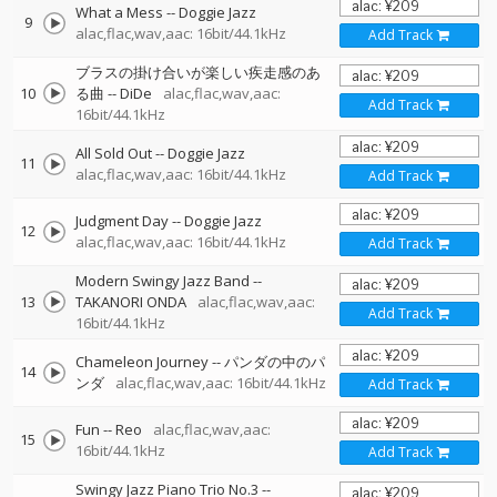
What a Mess
--
Doggie Jazz
9
alac,flac,wav,aac: 16bit/44.1kHz
Add Track
ブラスの掛け合いが楽しい疾走感のあ
10
る曲
--
DiDe
alac,flac,wav,aac:
Add Track
16bit/44.1kHz
All Sold Out
--
Doggie Jazz
11
alac,flac,wav,aac: 16bit/44.1kHz
Add Track
Judgment Day
--
Doggie Jazz
12
alac,flac,wav,aac: 16bit/44.1kHz
Add Track
Modern Swingy Jazz Band
--
13
TAKANORI ONDA
alac,flac,wav,aac:
Add Track
16bit/44.1kHz
Chameleon Journey
--
パンダの中のパ
14
ンダ
alac,flac,wav,aac: 16bit/44.1kHz
Add Track
Fun
--
Reo
alac,flac,wav,aac:
15
16bit/44.1kHz
Add Track
Swingy Jazz Piano Trio No.3
--