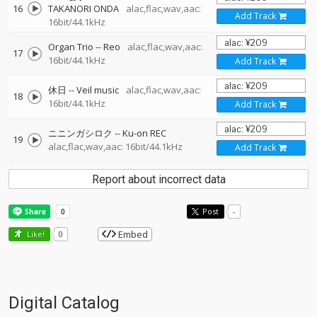
16
TAKANORI ONDA
alac,flac,wav,aac:
Add Track
16bit/44.1kHz
Organ Trio
--
Reo
alac,flac,wav,aac:
17
16bit/44.1kHz
Add Track
休日
--
Veil music
alac,flac,wav,aac:
18
16bit/44.1kHz
Add Track
ニニンガシロク
--
Ku-on REC
19
alac,flac,wav,aac: 16bit/44.1kHz
Add Track
Report about incorrect data
Post
-
Embed
Like!
0
Digital Catalog