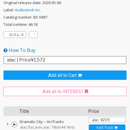
Original release date: 2026-05-04
Label:
Audiostock Inc.
Catalog number: BS-5897
Total runtime: 46:18
ロスレス
How To Buy
Add all to Cart
Add all to INTEREST
Title
Price
Dramatic City
--
ArcTracks
1
alac,flac,wav,aac: 16bit/44.1kHz
Add Track