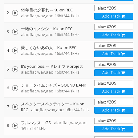
95年目の夕暮れ
--
Ku-on REC
2
alac,flac,wav,aac: 16bit/44.1kHz
Add Track
一緒のイノシシ
--
Ku-on REC
3
alac,flac,wav,aac: 16bit/44.1kHz
Add Track
愛しくないあの人
--
Ku-on REC
4
alac,flac,wav,aac: 16bit/44.1kHz
Add Track
It's your loss.
--
ドレミファproject
5
alac,flac,wav,aac: 16bit/44.1kHz
Add Track
ショータイムジャズ
--
SOUND BANK
6
alac,flac,wav,aac: 16bit/44.1kHz
Add Track
スペクタースペクテイター
--
Ku-on
7
REC
alac,flac,wav,aac: 16bit/44.1kHz
Add Track
フルハウス
--
GS
alac,flac,wav,aac:
8
16bit/44.1kHz
Add Track