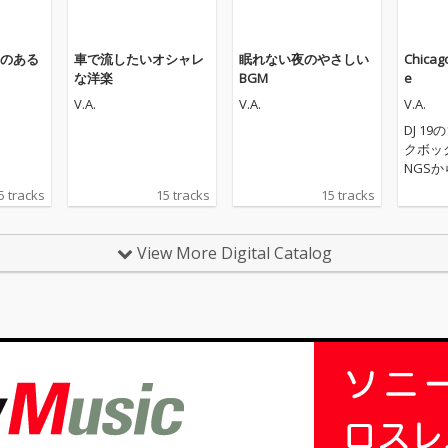
のある
車で流したいオシャレ
眠れない夜のやさしい
Chicago
な洋楽
BGM
e
V.A.
V.A.
V.A.
DJ 1
クボック
NGS
レーシ
5 tracks
15 tracks
15 tracks
『New Y
ouse
o Spir
View More Digital Catalog
は、シ
ド達の
ウンドを、
ED M
カタロ
ンパイ
も、シ
ティス
はなく
ーティ