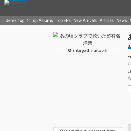
Genre Top
Top Albums
Top EPs
New Arrivals
Articles
News
Enlarge the artwork
A
O
L
T