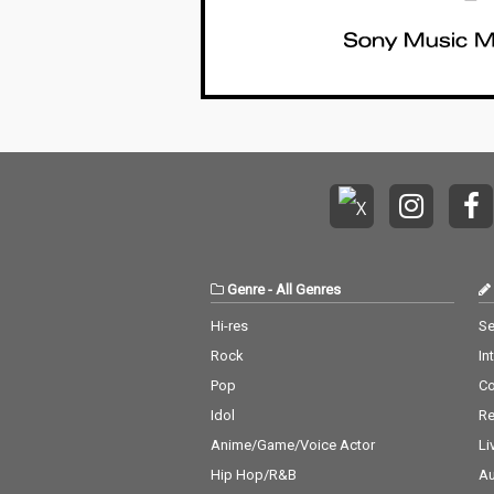
Genre
-
All Genres
Hi-res
Se
Rock
In
Pop
C
Idol
Re
Anime/Game/Voice Actor
Li
Hip Hop/R&B
Au