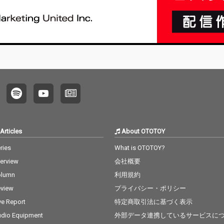
ゴ愛を
を『Chic
Hous
そのた
シック
ゴライ
中心に
の広い
ンとし
になっ
Articles
About OTOTOY
ries
What is OTOTOY?
terview
会社概要
olumn
利用規約
view
プライバシー・ポリシー
ve Report
特定商取引法に基づく表示
dio Equipment
外部データ連携しているサービスに