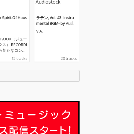
 Spirit Of Hous
ラテン, Vol. 43 -Instru
mental BGM- by Audio
stock
V.A.
9の19BOX（ジュー
ス） RECORDI
から新たなコンピ
ョンが登場。
15 tracks
20 tracks
ork State Of H
』に続く『Chicag
it Of House』
カゴのレジェン
影響下にあるサ
PARK LIMIT
UZIKを含めた過去
グから15曲をコ
ル。といって
カゴ在住のアー
トを纏めたので
、世界各国のア
ストによるシカ