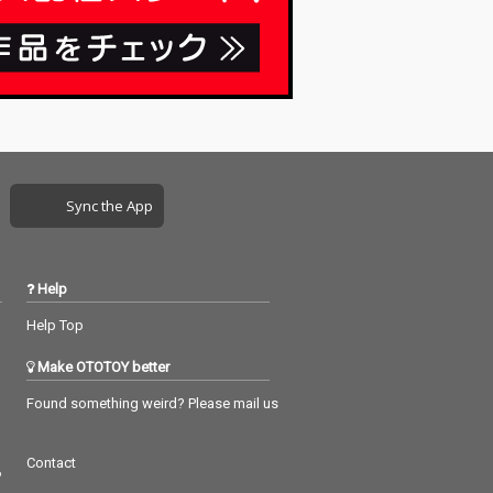
感じるトラック
ago Spirit Of
e』として結集。
め、現在はクラ
・ハウスとカテ
ズされる作品を
しつつ、振り幅
コンピレーショ
て愉しめるよう
ている。
Sync the App
Help
Help Top
Make OTOTOY better
Found something weird? Please mail us
Contact
つ