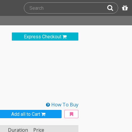
Express Checkout
How To Buy
Add all to Cart
Duration
Price