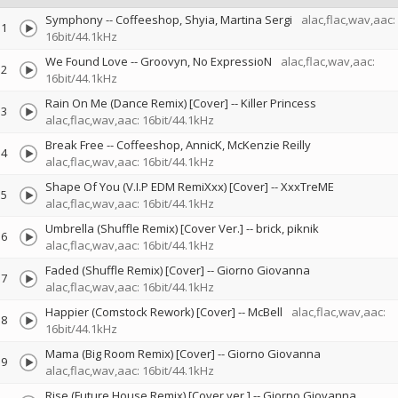
Symphony
--
Coffeeshop
Shyia
Martina Sergi
alac,flac,wav,aac:
1
16bit/44.1kHz
We Found Love
--
Groovyn
No ExpressioN
alac,flac,wav,aac:
2
16bit/44.1kHz
Rain On Me (Dance Remix) [Cover]
--
Killer Princess
3
alac,flac,wav,aac: 16bit/44.1kHz
Break Free
--
Coffeeshop
AnnicK
McKenzie Reilly
4
alac,flac,wav,aac: 16bit/44.1kHz
Shape Of You (V.I.P EDM RemiXxx) [Cover]
--
XxxTreME
5
alac,flac,wav,aac: 16bit/44.1kHz
Umbrella (Shuffle Remix) [Cover Ver.]
--
brick
piknik
6
alac,flac,wav,aac: 16bit/44.1kHz
Faded (Shuffle Remix) [Cover]
--
Giorno Giovanna
7
alac,flac,wav,aac: 16bit/44.1kHz
Happier (Comstock Rework) [Cover]
--
McBell
alac,flac,wav,aac:
8
16bit/44.1kHz
Mama (Big Room Remix) [Cover]
--
Giorno Giovanna
9
alac,flac,wav,aac: 16bit/44.1kHz
Rise (Future House Remix) [Cover ver.]
--
Giorno Giovanna