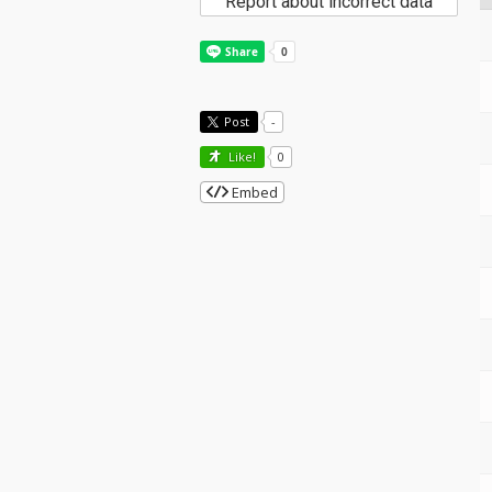
Report about incorrect data
Post
-
Like!
0
Embed