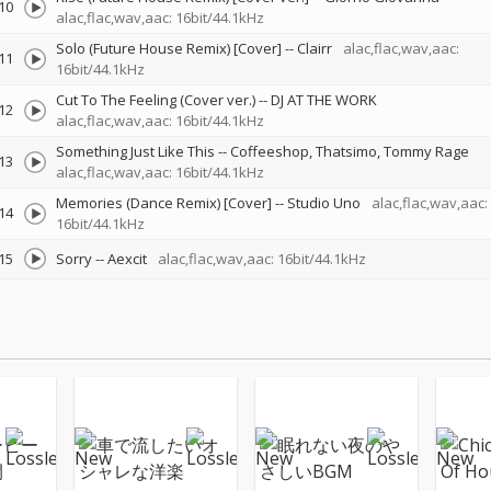
10
alac,flac,wav,aac: 16bit/44.1kHz
Solo (Future House Remix) [Cover]
--
Clairr
alac,flac,wav,aac:
11
16bit/44.1kHz
Cut To The Feeling (Cover ver.)
--
DJ AT THE WORK
12
alac,flac,wav,aac: 16bit/44.1kHz
Something Just Like This
--
Coffeeshop
Thatsimo
Tommy Rage
13
alac,flac,wav,aac: 16bit/44.1kHz
Memories (Dance Remix) [Cover]
--
Studio Uno
alac,flac,wav,aac:
14
16bit/44.1kHz
15
Sorry
--
Aexcit
alac,flac,wav,aac: 16bit/44.1kHz