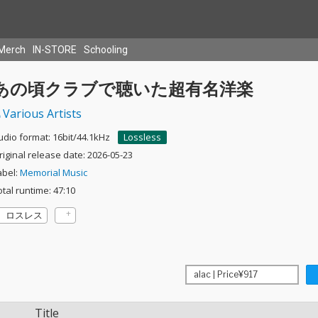
Merch
IN-STORE
Schooling
あの頃クラブで聴いた超有名洋楽
Various Artists
udio format: 16bit/44.1kHz
Lossless
riginal release date: 2026-05-23
abel:
Memorial Music
otal runtime: 47:10
ロスレス
Title