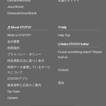
Dance/Electronic
先週のオトトイ
Jazz/World
Classical/Soundtrack
About OTOTOY
Help
What is OTOTOY?
Help Top
会社概要
Make OTOTOY better
利用規約
Found something weird? Please
プライバシー・ポリシー
mail us
特定商取引法に基づく表示
外部データ連携しているサービ
Contact
スについて
OTOTOYアプリ
退会
媒体資料と広告のご案内
Our Team
Careers