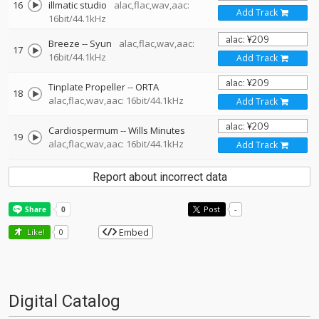
16
illmatic studio
alac,flac,wav,aac:
Add Track
16bit/44.1kHz
Breeze
--
Syun
alac,flac,wav,aac:
17
16bit/44.1kHz
Add Track
Tinplate Propeller
--
ORTA
18
alac,flac,wav,aac: 16bit/44.1kHz
Add Track
Cardiospermum
--
Wills Minutes
19
alac,flac,wav,aac: 16bit/44.1kHz
Add Track
Report about incorrect data
Post
-
Embed
Like!
0
Digital Catalog