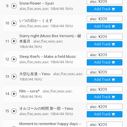
Snow Flower
--
Syun
9
alac,flac,wav,aac: 16bit/44.1kHz
Add Track
いつの日か
--
くえす
10
alac,flac,wav,aac: 16bit/44.1kHz
Add Track
Starry night (Music Box Version)
--
鍵
11
本葉月
alac,flac,wav,aac:
Add Track
16bit/44.1kHz
Sleep thiefs
--
Make a field Music
12
alac,flac,wav,aac: 16bit/44.1kHz
Add Track
大切な友達
--
Yasu
alac,flac,wav,aac:
13
16bit/44.1kHz
Add Track
Film
--
sora*
alac,flac,wav,aac:
14
16bit/44.1kHz
Add Track
オルゴールの時間 第一部
--
Yasu
15
alac,flac,wav,aac: 16bit/44.1kHz
Add Track
Moment to remember happy days
--