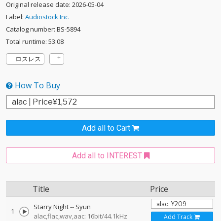
Original release date: 2026-05-04
Label:
Audiostock Inc.
Catalog number: BS-5894
Total runtime: 53:08
ロスレス
How To Buy
Add all to Cart
Add all to INTEREST
Title
Price
Starry Night
--
Syun
1
alac,flac,wav,aac: 16bit/44.1kHz
Add Track