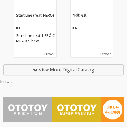
Start Line (feat. NERO)
卒業写真
Kei
Kei
Start Line feat. ИERÖ C
MR＆Kei beat
1 track
1 track
View More Digital Catalog
Error.