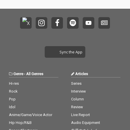
Sync the App
Genre
-
All Genres
Articles
Hi-res
Series
Rock
Interview
Pop
Column
Idol
Review
Anime/Game/Voice Actor
Live Report
Hip Hop/R&B
Audio Equipment