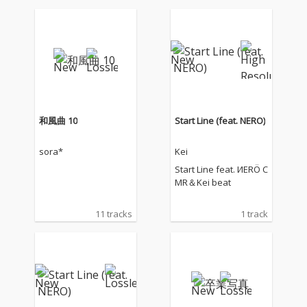
和風曲 10
Start Line (feat. NERO)
sora*
Kei
Start Line feat. ИERÖ C
MR＆Kei beat
11 tracks
1 track