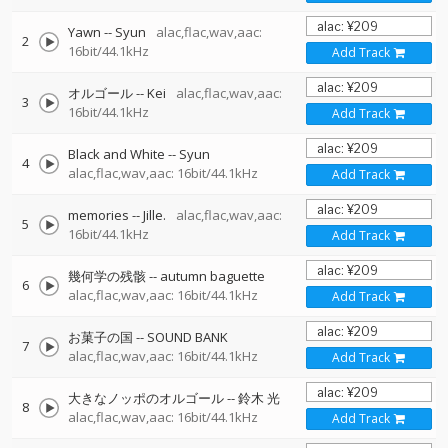
Yawn
--
Syun
alac,flac,wav,aac:
2
16bit/44.1kHz
Add Track
オルゴール
--
Kei
alac,flac,wav,aac:
3
16bit/44.1kHz
Add Track
Black and White
--
Syun
4
alac,flac,wav,aac: 16bit/44.1kHz
Add Track
memories
--
Jille.
alac,flac,wav,aac:
5
16bit/44.1kHz
Add Track
幾何学の残骸
--
autumn baguette
6
alac,flac,wav,aac: 16bit/44.1kHz
Add Track
お菓子の国
--
SOUND BANK
7
alac,flac,wav,aac: 16bit/44.1kHz
Add Track
大きなノッポのオルゴール
--
鈴木 光
8
alac,flac,wav,aac: 16bit/44.1kHz
Add Track