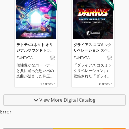
Sによるゲーム中BGM
た人気コンポーザーに
のほか、REDALiCE、S
よる人気楽曲や、高難
nail's Houseによる書
易度楽曲として話題を
き下ろしオリジナル曲
呼んだ“vs MASAKI”シ
も収録。
リーズを含む全13曲を
完全収録し、バラエテ
ィ豊かなラインナップ
が揃っています。個性
テトテ×コネクト オリ
ダライアス コズミック
溢れる楽曲が集結し、
ジナルサウンドトラッ
リベレーション スペシ
聴き応えのあるアルバ
ク
ャルトラックス
ZUNTATA
ZUNTATA
ムとなっており、グル
ーヴコースターユーザ
個性豊かなパートナー
「ダライアス コズミッ
ーに限らず、音楽ゲー
と共に踊った思い出の
クリベレーション」に
ムファンやクラブミュ
楽曲が詰まった珠玉の
収録された「ダライア
ージックファンも楽し
アルバム。ゲーム未収
スバーストAC EX+」
17 tracks
8 tracks
める内容です。ゲーム
録の楽曲や、聴き応え
「Gダライアス」の追
での興奮をそのまま耳
のあるLong Verも収録
加楽曲を収録したスペ
で味わえる本作は、ア
しています。
シャルミニアルバム。
View More Digital Catalog
ーティスト陣の魅力と
ZUNTATAのMASAKI、
熱気を余すところなく
土屋昇平による楽曲8
Error.
お伝えできるサウンド
曲を収録。
トラックに仕上がって
います。グルーヴコー