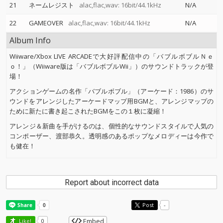
21
ネームレジスト
alac,flac,wav: 16bit/44.1kHz
N/A
22
GAMEOVER
alac,flac,wav: 16bit/44.1kHz
N/A
Album Info
Wiiware/Xbox LIVE ARCADEで大好評配信中の「バブルボブルＮｅ
ｏ！」（Wiiware版は「バブルボブルWii」）のサウンドトラックが登
場！
アクションゲームの名作「バブルボブル」（アーケード：1986）のサ
ウンドをアレンジしたアーケードマップ用BGMと、アレンジマップの
ために新たに書き起こされたBGMをこの１枚に凝縮！
アレンジ＆新曲を手がけるのは、個性的なサウンドスタイルで人気の
コンポーザー、渡部恭久。透明感のあるポップなメロディーは今作で
も健在！
Report about incorrect data
Post
-
Embed
Like!
0