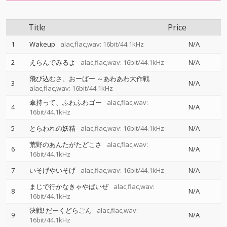
Title
Price
1
Wakeup
alac,flac,wav: 16bit/44.1kHz
N/A
2
えらんでみるよ
alac,flac,wav: 16bit/44.1kHz
N/A
飛び込むさ、おーばー ～あわあわ大作戦
3
N/A
alac,flac,wav: 16bit/44.1kHz
傘持って、ふわふわゴー
alac,flac,wav:
4
N/A
16bit/44.1kHz
5
とらわれの妖精
alac,flac,wav: 16bit/44.1kHz
N/A
荒野のあんたがたどこさ
alac,flac,wav:
6
N/A
16bit/44.1kHz
7
いそげやいそげ
alac,flac,wav: 16bit/44.1kHz
N/A
まじで行かなきゃやばいぜ
alac,flac,wav:
8
N/A
16bit/44.1kHz
決戦! だーくどらごん
alac,flac,wav:
9
N/A
16bit/44.1kHz