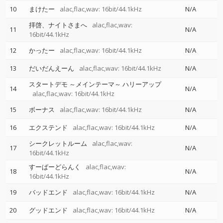
10
まけたー
alac,flac,wav: 16bit/44.1kHz
N/A
拝啓、ナイトさまへ
alac,flac,wav:
11
N/A
16bit/44.1kHz
12
かったー
alac,flac,wav: 16bit/44.1kHz
N/A
13
だいだんえーん
alac,flac,wav: 16bit/44.1kHz
N/A
スタートデモ ～メインテーマ～ ハリーアップ
14
N/A
alac,flac,wav: 16bit/44.1kHz
15
ボーナス
alac,flac,wav: 16bit/44.1kHz
N/A
16
エクステンド
alac,flac,wav: 16bit/44.1kHz
N/A
シークレットルーム
alac,flac,wav:
17
N/A
16bit/44.1kHz
すーぱーどらんく
alac,flac,wav:
18
N/A
16bit/44.1kHz
19
バッドエンド
alac,flac,wav: 16bit/44.1kHz
N/A
20
グッドエンド
alac,flac,wav: 16bit/44.1kHz
N/A