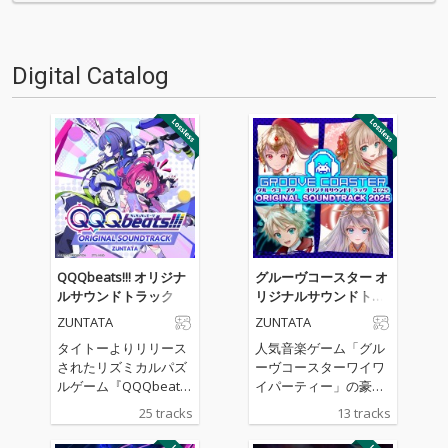
る…!'''〈アーカイ奉行〉と
る…!'''〈アーカイ奉行〉と
は…'''1.過去作の最新リマスター
は…'''1.過去作の最新リマスター
音源 2.これまで未配信…
音源 2.これまで未配信…
Digital Catalog
QQQbeats!!! オリジナ
グルーヴコースター オ
ルサウンドトラック
リジナルサウンドトラ
ック 2025
ZUNTATA
ZUNTATA
タイトーよりリリース
人気音楽ゲーム「グル
されたリズミカルパズ
ーヴコースターワイワ
ルゲーム『QQQbeat
イパーティー」の豪華
s!!!』のサウンドトラッ
サウンドトラックがリ
25 tracks
13 tracks
ク。タイトーサウンド
リース！owl＊tree、
チームZUNTATAやIOSY
かめりあ、TAGといっ