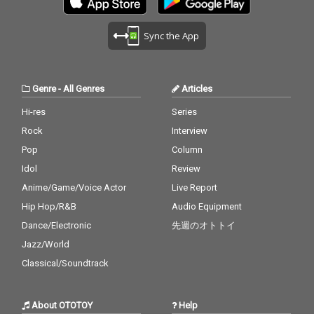
Sync the App
Genre
-
All Genres
Articles
Hi-res
Series
Rock
Interview
Pop
Column
Idol
Review
Anime/Game/Voice Actor
Live Report
Hip Hop/R&B
Audio Equipment
Dance/Electronic
先週のオトトイ
Jazz/World
Classical/Soundtrack
About OTOTOY
Help