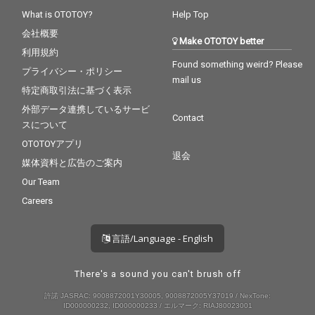
What is OTOTOY?
Help Top
会社概要
Make OTOTOY better
利用規約
Found something weird? Please
プライバシー・ポリシー
mail us
特定商取引法に基づく表示
外部データ連携しているサービ
Contact
スについて
OTOTOYアプリ
退会
媒体資料と広告のご案内
Our Team
Careers
言語/Language - English
There's a sound you can't brush off
許諾 JASRAC: 9008872001Y30005, 9008872005Y37019 / NexTone:
ID000000232, ID000000233 / エルマーク: RIAJ80023001