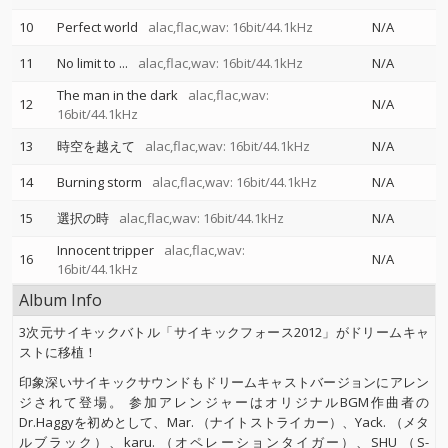
10
Perfect world
alac,flac,wav: 16bit/44.1kHz
N/A
11
No limit to ...
alac,flac,wav: 16bit/44.1kHz
N/A
The man in the dark
alac,flac,wav:
12
N/A
16bit/44.1kHz
13
時空を越えて
alac,flac,wav: 16bit/44.1kHz
N/A
14
Burning storm
alac,flac,wav: 16bit/44.1kHz
N/A
15
選択の時
alac,flac,wav: 16bit/44.1kHz
N/A
Innocent tripper
alac,flac,wav:
16
N/A
16bit/44.1kHz
Album Info
3次元サイキックバトル「サイキックフォース2012」がドリームキャ
ストに移植！
印象深いサイキックサウンドもドリームキャストバージョンにアレン
ジされて登場。 参加アレンジャーはオリジナルBGM作曲者の
Dr.Haggyを初めとして、Mar. （ナイトストライカー）、Yack. （メタ
ルブラック）、karu. （オペレーションタイガー）、SHU （S-