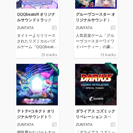
QQQbeats!!! オリジナ
グルーヴコースター オ
ルサウンドトラック
リジナルサウンドトラ
ック 2025
ZUNTATA
ZUNTATA
タイトーよりリリース
人気音楽ゲーム「グル
されたリズミカルパズ
ーヴコースターワイワ
ルゲーム『QQQbeat
イパーティー」の豪華
s!!!』のサウンドトラッ
サウンドトラックがリ
25 tracks
13 tracks
ク。タイトーサウンド
リース！owl＊tree、
チームZUNTATAやIOSY
かめりあ、TAGといっ
Sによるゲーム中BGM
た人気コンポーザーに
のほか、REDALiCE、S
よる人気楽曲や、高難
nail's Houseによる書
易度楽曲として話題を
き下ろしオリジナル曲
呼んだ“vs MASAKI”シ
も収録。
リーズを含む全13曲を
完全収録し、バラエテ
ィ豊かなラインナップ
が揃っています。個性
テトテ×コネクト オリ
ダライアス コズミック
溢れる楽曲が集結し、
ジナルサウンドトラッ
リベレーション スペシ
聴き応えのあるアルバ
ク
ャルトラックス
ZUNTATA
ZUNTATA
ムとなっており、グル
ーヴコースターユーザ
個性豊かなパートナー
「ダライアス コズミッ