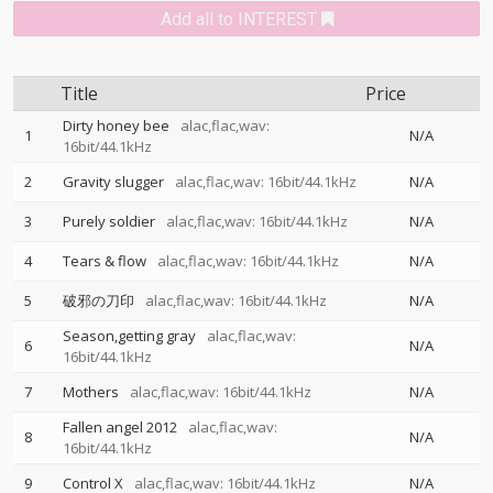
Add all to INTEREST
Title
Price
Dirty honey bee
alac,flac,wav:
1
N/A
16bit/44.1kHz
2
Gravity slugger
alac,flac,wav: 16bit/44.1kHz
N/A
3
Purely soldier
alac,flac,wav: 16bit/44.1kHz
N/A
4
Tears & flow
alac,flac,wav: 16bit/44.1kHz
N/A
5
破邪の刀印
alac,flac,wav: 16bit/44.1kHz
N/A
Season,getting gray
alac,flac,wav:
6
N/A
16bit/44.1kHz
7
Mothers
alac,flac,wav: 16bit/44.1kHz
N/A
Fallen angel 2012
alac,flac,wav:
8
N/A
16bit/44.1kHz
9
Control X
alac,flac,wav: 16bit/44.1kHz
N/A