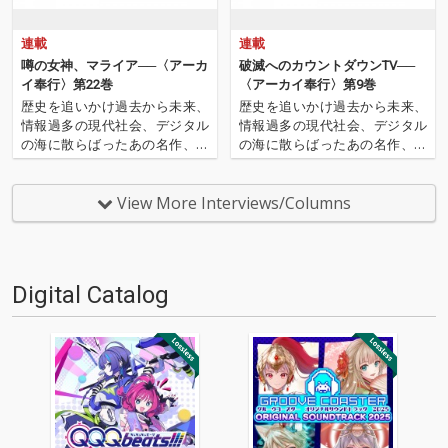
連載
連載
噂の女神、マライア──〈アーカ
破滅へのカウントダウンTV──
イ奉行〉第22巻
〈アーカイ奉行〉第9巻
歴史を追いかけ過去から未来、
歴史を追いかけ過去から未来、
情報過多の現代社会、デジタル
情報過多の現代社会、デジタル
の海に散らばったあの名作、こ
の海に散らばったあの名作、こ
の名作たちをひとつにまとめる
の名作たちをひとつにまとめる
仕事人…!〈アーカイ奉行〉が今
仕事人…!〈アーカイ奉行〉が今
日もデジタルの乱世を治め
日もデジタルの乱世を治め
View More Interviews/Columns
る…!'''〈アーカイ奉行〉と
る…!'''〈アーカイ奉行〉と
は…'''1.過去作の最新リマスター
は…'''1.過去作の最新リマスター
音源 2.これまで未配信…
音源 2.これまで未配信…
Digital Catalog