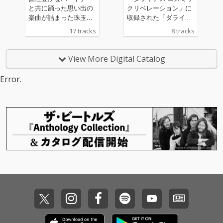
ーに限らず、音楽ゲー
と共に踊った思い出の
クリベレーション」に
ムファンやクラブミュ
楽曲が詰まった珠玉の
収録された「ダライア
ージックファンも楽し
アルバム。ゲーム未収
スバーストAC EX+」
17 tracks
8 tracks
める内容です。ゲーム
録の楽曲や、聴き応え
「Gダライアス」の追
での興奮をそのまま耳
のあるLong Verも収録
加楽曲を収録したスペ
で味わえる本作は、ア
しています。
シャルミニアルバム。
View More Digital Catalog
ーティスト陣の魅力と
ZUNTATAのMASAKI、
熱気を余すところなく
土屋昇平による楽曲8
Error.
お伝えできるサウンド
曲を収録。
トラックに仕上がって
います。グルーヴコー
スターの臨場感、高揚
感が凝縮した楽曲をぜ
ひ余すところなく体感
してください。