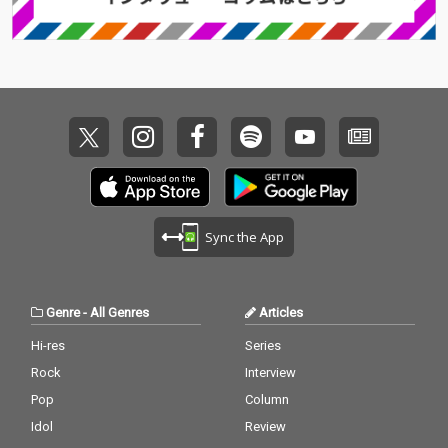
してください。
Sync the App
Genre
-
All Genres
Articles
Hi-res
Series
Rock
Interview
Pop
Column
Idol
Review