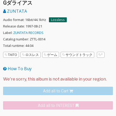
Gダライアス
ZUNTATA
Audio format: 16bit/44.1kHz
Lossless
Release date: 1997-08-21
Label:
ZUNTATA RECORDS
Catalog number: ZTTL-0014
Total runtime: 44:04
TAITO
ロスレス
ゲーム
サウンドトラック
How To Buy
Add all to Cart
Add all to INTEREST