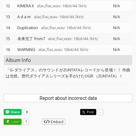
12
KIMERA II
alac,flac,wav: 16bit/44.1kHz
N/A
13
A d a m
alac,flac,wav: 16bit/44.1kHz
N/A
14
Duplication
alac,flac,wav: 16bit/44.1kHz
N/A
15
未来完了 from7
alac,flac,wav: 16bit/44.1kHz
N/A
16
WARNING
alac,flac,wav: 16bit/44.1kHz
N/A
Album Info
「G-ダライアス」のサウンドがZUNTATAレコードから登場！！ 作曲
は当然、歴代ダライアスシリーズを手がけたOGR （ZUNTATA）！
Report about incorrect data
Post
-
Embed
Like!
1