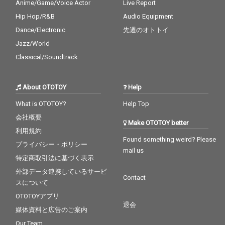
Anime/Game/Voice Actor
Live Report
Hip Hop/R&B
Audio Equipment
Dance/Electronic
先週のオトトイ
Jazz/World
Classical/Soundtrack
About OTOTOY
Help
What is OTOTOY?
Help Top
会社概要
Make OTOTOY better
利用規約
Found something weird? Please
プライバシー・ポリシー
mail us
特定商取引法に基づく表示
外部データ連携しているサービ
Contact
スについて
OTOTOYアプリ
退会
媒体資料と広告のご案内
Our Team