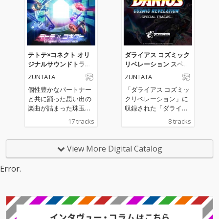
nail's Houseによる書
易度楽曲として話題を
き下ろしオリジナル曲
呼んだ“vs MASAKI”シ
も収録。
リーズを含む全13曲を
完全収録し、バラエテ
ィ豊かなラインナップ
が揃っています。個性
テトテ×コネクト オリ
ダライアス コズミック
溢れる楽曲が集結し、
ジナルサウンドトラッ
リベレーション スペシ
聴き応えのあるアルバ
ク
ャルトラックス
ZUNTATA
ZUNTATA
ムとなっており、グル
ーヴコースターユーザ
個性豊かなパートナー
「ダライアス コズミッ
ーに限らず、音楽ゲー
と共に踊った思い出の
クリベレーション」に
ムファンやクラブミュ
楽曲が詰まった珠玉の
収録された「ダライア
ージックファンも楽し
アルバム。ゲーム未収
スバーストAC EX+」
17 tracks
8 tracks
める内容です。ゲーム
録の楽曲や、聴き応え
「Gダライアス」の追
での興奮をそのまま耳
のあるLong Verも収録
加楽曲を収録したスペ
で味わえる本作は、ア
しています。
シャルミニアルバム。
View More Digital Catalog
ーティスト陣の魅力と
ZUNTATAのMASAKI、
熱気を余すところなく
土屋昇平による楽曲8
Error.
お伝えできるサウンド
曲を収録。
トラックに仕上がって
います。グルーヴコー
スターの臨場感、高揚
感が凝縮した楽曲をぜ
ひ余すところなく体感