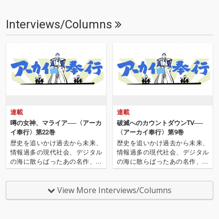
Interviews/Columns
連載
連載
噂の女神、マライア──〈アーカ
破滅へのカウントダウンTV──
イ奉行〉第22巻
〈アーカイ奉行〉第9巻
歴史を追いかけ過去から未来、
歴史を追いかけ過去から未来、
情報過多の現代社会、デジタル
情報過多の現代社会、デジタル
の海に散らばったあの名作、こ
の海に散らばったあの名作、こ
の名作たちをひとつにまとめる
の名作たちをひとつにまとめる
仕事人…!〈アーカイ奉行〉が今
仕事人…!〈アーカイ奉行〉が今
日もデジタルの乱世を治め
日もデジタルの乱世を治め
View More Interviews/Columns
る…!'''〈アーカイ奉行〉と
る…!'''〈アーカイ奉行〉と
は…'''1.過去作の最新リマスター
は…'''1.過去作の最新リマスター
音源 2.これまで未配信…
音源 2.これまで未配信…