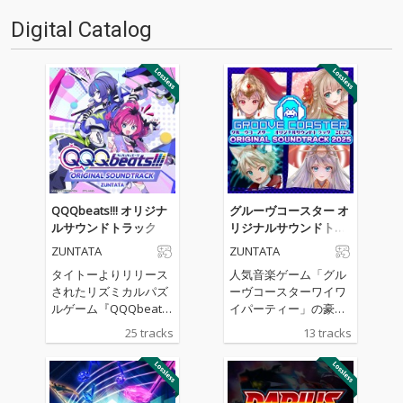
Digital Catalog
QQQbeats!!! オリジナ
グルーヴコースター オ
ルサウンドトラック
リジナルサウンドトラ
ック 2025
ZUNTATA
ZUNTATA
タイトーよりリリース
人気音楽ゲーム「グル
されたリズミカルパズ
ーヴコースターワイワ
ルゲーム『QQQbeat
イパーティー」の豪華
s!!!』のサウンドトラッ
サウンドトラックがリ
25 tracks
13 tracks
ク。タイトーサウンド
リース！owl＊tree、
チームZUNTATAやIOSY
かめりあ、TAGといっ
Sによるゲーム中BGM
た人気コンポーザーに
のほか、REDALiCE、S
よる人気楽曲や、高難