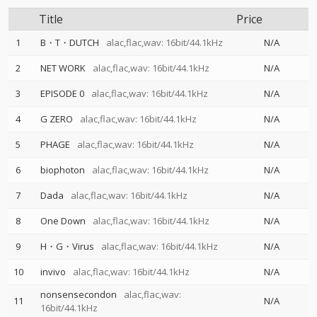
Title
Price
1
B・T・DUTCH
alac,flac,wav: 16bit/44.1kHz
N/A
2
NET WORK
alac,flac,wav: 16bit/44.1kHz
N/A
3
EPISODE 0
alac,flac,wav: 16bit/44.1kHz
N/A
4
G ZERO
alac,flac,wav: 16bit/44.1kHz
N/A
5
PHAGE
alac,flac,wav: 16bit/44.1kHz
N/A
6
biophoton
alac,flac,wav: 16bit/44.1kHz
N/A
7
Dada
alac,flac,wav: 16bit/44.1kHz
N/A
8
One Down
alac,flac,wav: 16bit/44.1kHz
N/A
9
H・G・Virus
alac,flac,wav: 16bit/44.1kHz
N/A
10
invivo
alac,flac,wav: 16bit/44.1kHz
N/A
nonsensecondon
alac,flac,wav:
11
N/A
16bit/44.1kHz