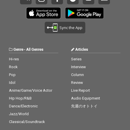
Sync the App
Genre
-
All Genres
Articles
Hi-res
Series
Rock
Interview
Pop
Column
Idol
Review
Anime/Game/Voice Actor
Live Report
Hip Hop/R&B
Audio Equipment
Dance/Electronic
先週のオトトイ
Jazz/World
Classical/Soundtrack