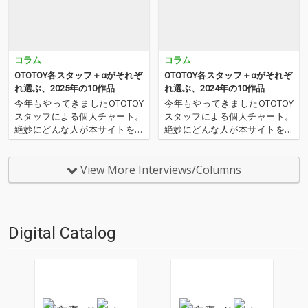
コラム
コラム
OTOTOY各スタッフ＋αがそれぞ
OTOTOY各スタッフ＋αがそれぞ
れ選ぶ、2025年の10作品
れ選ぶ、2024年の10作品
今年もやってきましたOTOTOY
今年もやってきましたOTOTOY
スタッフによる個人チャート。
スタッフによる個人チャート。
絶妙にどんな人が本サイトを運
絶妙にどんな人が本サイトを運
営しているのか？ そんな自己
営しているのか？ そんな自己
紹介もちょっとかねておりま
紹介もちょっとかねておりま
す。2025年は、それぞれなにを
す。2024年は、それぞれなにを
View More Interviews/Columns
聴いてOTOTOYを作っていたの
聴いてOTOTOYを作っていたの
か？ ということでスタッフ・
か？ ということでスタッフ・
チャートをお届けします…
チャートをお届けします…
Digital Catalog