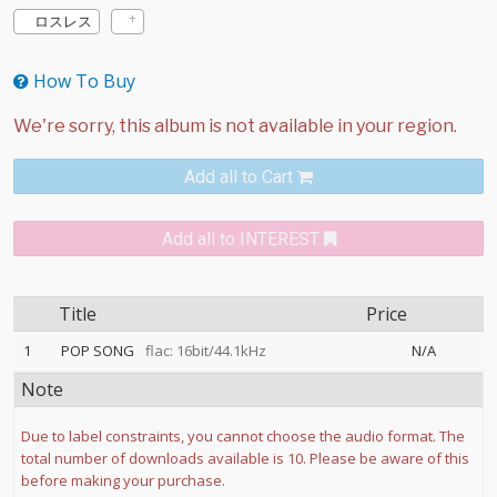
ロスレス
How To Buy
Add all to Cart
Add all to INTEREST
Title
Price
1
POP SONG
flac: 16bit/44.1kHz
N/A
Note
Due to label constraints, you cannot choose the audio format. The
total number of downloads available is 10. Please be aware of this
before making your purchase.