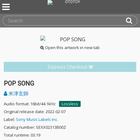
Open this artwork in new tab
Express Checkout
POP SONG
米津玄師
Audio format: 16bit/44.1kHz
Lossless
Original release date: 2022-02-07
Label:
Sony Music Labels Inc.
Catalog number: SEXX02313B00Z
Total runtime: 03:19