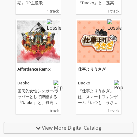
期』OP主題歌
『Daoko』と、孤高の
オルタナティブHip Ho
1 track
1 track
pバンド「skillkills」の
ベーシスト、スグルス
キル a.k.a. GuruConne
ctがタッグを組んだ、2
022年作のアンセム『A
ffordance』をDOPE&
GROOVEYにアップデ
ート！
Affordance Remix
仕事よりうさぎ
Daoko
Daoko
国民的女性シンガー/ラ
『仕事よりうさぎ』
ッパーとして降臨する
は、スマートフォンゲ
『Daoko』と、孤高の
ーム「いつも、うさぎ
オルタナティブHip Ho
と一緒なら」の主題歌
1 track
1 track
pバンド「skillkills」の
です。 ゲームの中では
ベーシスト、スグルス
あなただけのうさぎと
キル a.k.a. GuruConne
出会い、日々のお世話
View More Digital Catalog
ctがタッグを組んだ、2
やふれあいを通して、