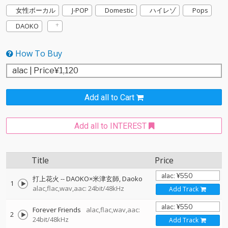
女性ボーカル
J-POP
Domestic
ハイレゾ
Pops
DAOKO
How To Buy
Add all to Cart
Add all to INTEREST
Title
Price
打上花火
--
DAOKO×米津玄師
Daoko
1
alac,flac,wav,aac: 24bit/48kHz
Add Track
Forever Friends
alac,flac,wav,aac:
2
24bit/48kHz
Add Track