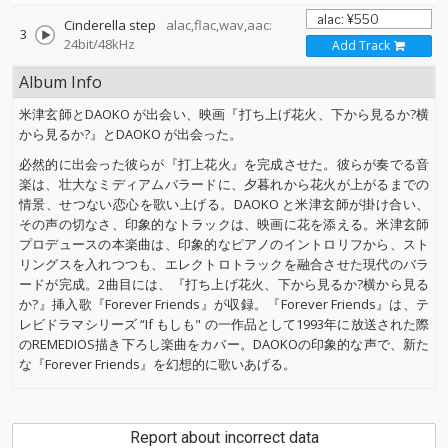
Cinderella step
alac,flac,wav,aac:
3
24bit/48kHz
Add Track
Album Info
米津玄師とDAOKO が出会い、映画『打ち上げ花火、下から見るか?横
から見るか?』とDAOKO が出会った。
必然的に出会った彼らが『打上花火』を完成させた。彼らが奏でる音
楽は、壮大なミディアムバラードに、夕暮れから花火が上がるまでの
情景、せつない恋心を歌い上げる。DAOKO と米津玄師が掛け合い、
その声の切なさ、印象的なトラックは、映画に花を添える。米津玄師
プロデュースの本楽曲は、印象的なピアノのイントロリフから、スト
リングスを入れつつも、エレクトロトラックを融合させた現代のバラ
ードが完成。2曲目には、『打ち上げ花火、下から見るか?横から見る
か?』挿入歌『Forever Friends』が収録。『Forever Friends』は、テ
レビドラマシリーズ “If もしも" の一作品として1993年に放送された際
のREMEDIOS描き下ろし楽曲をカバー。DAOKOの印象的な声で、新た
な『Forever Friends』を幻想的に歌いあげる。
Report about incorrect data