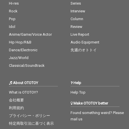
Hi-res
Series
Rock
Interview
Pop
Column
Idol
Review
Anime/Game/Voice Actor
Live Report
Hip Hop/R&B
Audio Equipment
Dance/Electronic
先週のオトトイ
Jazz/World
Classical/Soundtrack
About OTOTOY
Help
What is OTOTOY?
Help Top
会社概要
Make OTOTOY better
利用規約
Found something weird? Please
プライバシー・ポリシー
mail us
特定商取引法に基づく表示