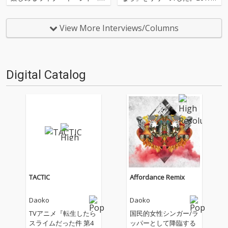
VOY TOKYO〉が、2026年3月25
4月から放送中のTVアニメ「神
日(水)・26日(木)の2日間、場所
撃のバハムート VIRGIN SOUL」
はZepp DiverCity(TOKYO)にて
の主人公と重なるような想いを
View More Interviews/Columns
開催される。 今回OTOTOYで
描きながら制作された本作は、
は、FAVO…
同アニメのエンディングテーマ
になってい…
Digital Catalog
TACTIC
Affordance Remix
Daoko
Daoko
TVアニメ『転生したら
国民的女性シンガー/ラ
スライムだった件 第4
ッパーとして降臨する