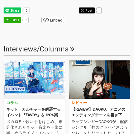
Post
-
Embed
Like!
7
Interviews/Columns
コラム
レビュー
ネット・カルチャーを網羅する
【REVIEW】DAOKO、アニメの
イベント『FAVOY』を120%楽し
エンディングテーマを書き下ろ
むための予習ガイド──出演アー
した配信シングルリリース
ボカロP・歌い手をはじめ、細
ラップシンガーDAOKOが、配信
ティストの見どころ徹底解説
分化されたネット音楽を一挙に
シングル「拝啓グッバイさよう
楽しめるライブ・イベント〈FA
なら」をリリースした。2017年