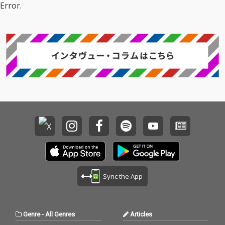
022年作のアンセム『A
かけがえのない時間が
Error.
ffordance』をDOPE&
積み重なっていきま
GROOVEYにアップデ
す。 この楽曲をきっか
ート！
けに、「うさぎと一緒
に暮らす世界」を、ぜ
ひ体験してみてくださ
い。
Sync the App
Genre
-
All Genres
Articles