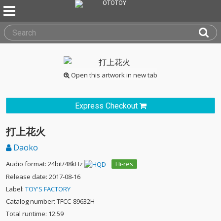
Open this artwork in new tab
Express Checkout
打上花火
Daoko
Audio format: 24bit/48kHz
Hi-res
Release date: 2017-08-16
Label:
TOY'S FACTORY
Catalog number: TFCC-89632H
Total runtime: 12:59