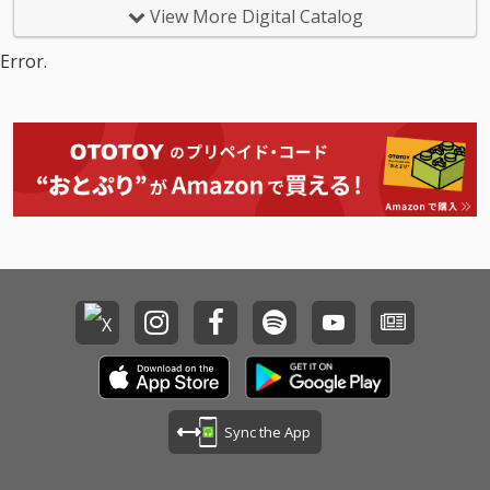
キル a.k.a. GuruConne
出会い、日々のお世話
View More Digital Catalog
ctがタッグを組んだ、2
やふれあいを通して、
022年作のアンセム『A
かけがえのない時間が
Error.
ffordance』をDOPE&
積み重なっていきま
GROOVEYにアップデ
す。 この楽曲をきっか
ート！
けに、「うさぎと一緒
に暮らす世界」を、ぜ
ひ体験してみてくださ
い。
Sync the App