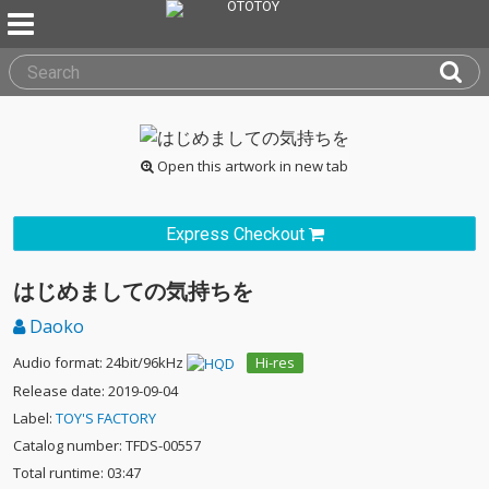
Open this artwork in new tab
Express Checkout
はじめましての気持ちを
Daoko
Audio format: 24bit/96kHz
Hi-res
Release date: 2019-09-04
Label:
TOY'S FACTORY
Catalog number: TFDS-00557
Total runtime: 03:47