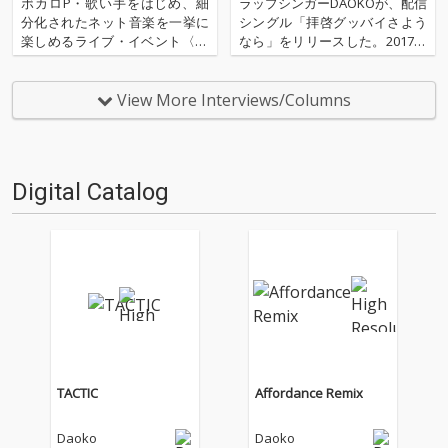
むための予習ガイド──出演アー
した配信シングルリリース
ボカロP・歌い手をはじめ、細
ラップシンガーDAOKOが、配信
ティストの見どころ徹底解説
分化されたネット音楽を一挙に
シングル「拝啓グッバイさよう
楽しめるライブ・イベント〈FA
なら」をリリースした。2017年
VOY TOKYO〉が、2026年3月25
4月から放送中のTVアニメ「神
日(水)・26日(木)の2日間、場所
撃のバハムート VIRGIN SOUL」
はZepp DiverCity(TOKYO)にて
の主人公と重なるような想いを
View More Interviews/Columns
開催される。 今回OTOTOYで
描きながら制作された本作は、
は、FAVO…
同アニメのエンディングテーマ
になってい…
Digital Catalog
TACTIC
Affordance Remix
Daoko
Daoko