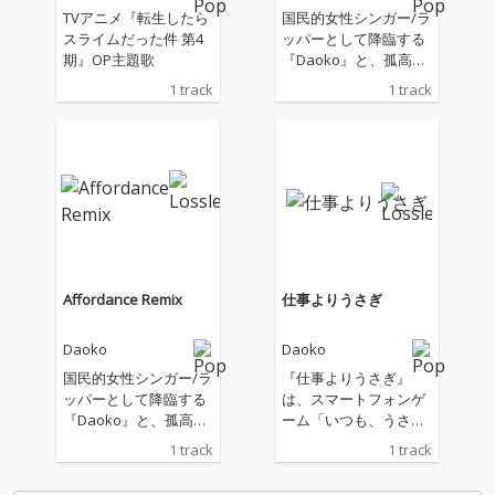
TVアニメ『転生したら
国民的女性シンガー/ラ
スライムだった件 第4
ッパーとして降臨する
期』OP主題歌
『Daoko』と、孤高の
オルタナティブHip Ho
1 track
1 track
pバンド「skillkills」の
ベーシスト、スグルス
キル a.k.a. GuruConne
ctがタッグを組んだ、2
022年作のアンセム『A
ffordance』をDOPE&
GROOVEYにアップデ
ート！
Affordance Remix
仕事よりうさぎ
Daoko
Daoko
国民的女性シンガー/ラ
『仕事よりうさぎ』
ッパーとして降臨する
は、スマートフォンゲ
『Daoko』と、孤高の
ーム「いつも、うさぎ
オルタナティブHip Ho
と一緒なら」の主題歌
1 track
1 track
pバンド「skillkills」の
です。 ゲームの中では
ベーシスト、スグルス
あなただけのうさぎと