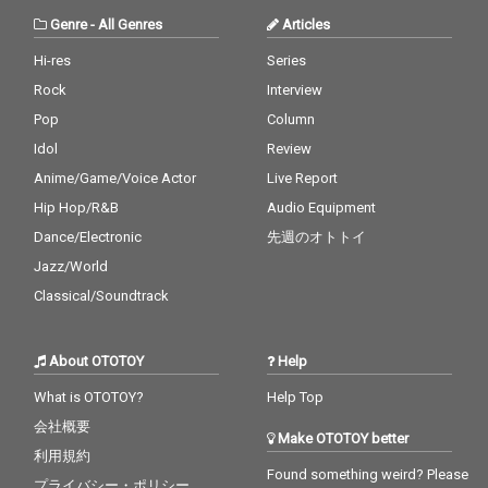
Genre
-
All Genres
Articles
Hi-res
Series
Rock
Interview
Pop
Column
Idol
Review
Anime/Game/Voice Actor
Live Report
Hip Hop/R&B
Audio Equipment
Dance/Electronic
先週のオトトイ
Jazz/World
Classical/Soundtrack
About OTOTOY
Help
What is OTOTOY?
Help Top
会社概要
Make OTOTOY better
利用規約
Found something weird? Please
プライバシー・ポリシー