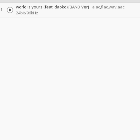
world is yours (feat. daoko) [BAND Ver]
alac,flac,wav,aac:
1
24bit/96kHz