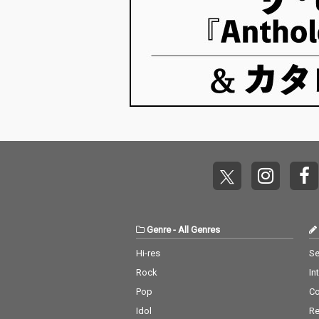
Genre
-
All Genres
Hi-res
Se
Rock
In
Pop
C
Idol
Re