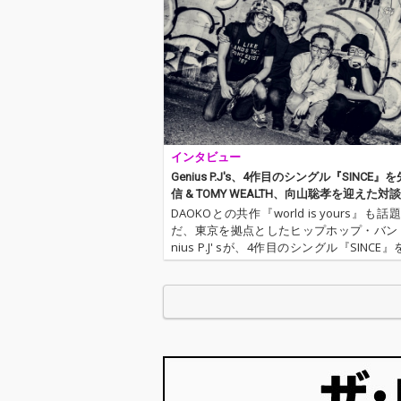
ングやライブに参加さ
ングやライブに
れているベーシスト“根
れているベーシ
岸孝旨”も参加している
岸孝旨”も参加
リード曲”come back h
リード曲”come 
ome”や、World's end
ome”や、World
girlfriend主催Virgin Ba
girlfriend主催Vi
bylon Records所属「S
bylon Recor
meny」をFeat.した”no
meny」をFeat
back land”は必聴。 G
back land”は必
インタビュー
enius P.J' s最後の作品
enius P.J' 
是非お聴き下さい。
是非お聴き下さ
Genius P.J's、4作目のシングル『SINCE』
信 & TOMY WEALTH、向山聡孝を迎えた対
DAOKOとの共作『world is yours』も
だ、東京を拠点としたヒップホップ・バン
nius P.J' sが、4作目のシングル『SINCE』
日にリリース。リード・トラック「SINCE」
ian Dub Foundat…