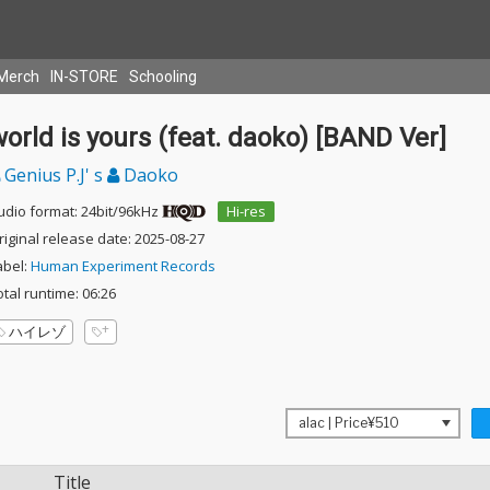
Merch
IN-STORE
Schooling
orld is yours (feat. daoko) [BAND Ver]
Genius P.J' s
Daoko
udio format: 24bit/96kHz
Hi-res
riginal release date: 2025-08-27
abel:
Human Experiment Records
otal runtime: 06:26
ハイレゾ
Title