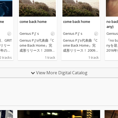
me
come back home
come back home
no back
any)
Genius P.J' s
Genius P.J' s
Genius 
日、GRIT
Genius P.J's代表曲『C
Genius P.J's代表曲『C
『no b
でのリリー
ome Back Home』完
ome Back Home』完
nyを
5年の活
成形リリース！ 2009
成形リリース！ 2009
2016
IPHO
年、セカンドアルバム
年、セカンドアルバム
『SIN
2 tracks
1 track
1 track
s P.
『MANKIND ORDER』
『MANKIND ORDER』
曲は存
アルバ
に収録。 まるで映画の
に収録。 まるで映画の
に対峙
 Hom
ワンシーンを切り取っ
ワンシーンを切り取っ
き、選
View More Digital Catalog
たように思わせる詩の
たように思わせる詩の
にした
や配信
世界 観とGenius P.J's
世界 観とGenius P.J's
来事、
楽曲や
特有の徐々に熱を帯び
特有の徐々に熱を帯び
ければ
重厚な
て行くクレッシェン
て行くクレッシェン
その短
12曲を
ド。 特に最後に向けて
ド。 特に最後に向けて
長いメ
のプロデ
段々と感情の爆発して
段々と感情の爆発して
現。 今
生、サ
いく展開からリスナー
いく展開からリスナー
えて長
ーズ
の間でも人気の高い楽
の間でも人気の高い楽
て楽曲
ーディ
曲である。 Genius P.
曲である。 Genius P.
し、こ