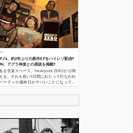
る。 せつなげで
事である。 せつなげで
チックな展開を
ドラマチックな展開を
音と言葉を是非
見せる音と言葉を是非
 ください。
ご試聴 ください。
ー
us P.J's、約2年ぶりの新作E.Pをハイレゾ配信!!
HUN、アグラ神楽との鼎談を掲載!!
る音楽スペース、heavysick ZEROが12周
える。それを祝い5日間にわたって行なわれ
パーティの最終日がヤバいことになってい
ップホップを中心にすえ、バンド要素、和
スト、挙げ句の果てにはバグパイプを取込
ティストたち…