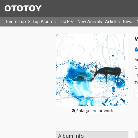
Genre Top
Top Albums
Top EPs
New Arrivals
Articles
News
w
A
O
L
T
Enlarge the artwork
Album Info