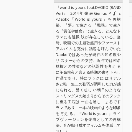
『world is yours feat.DAOKO (BAND
Ver)』 2014年発表Genius P .J ́ s
×Daoko『World is yours 』を再構
築。『夢』で生きる 『職務』で生き
る『責任や使命』で生きる。どんなド
ラマにも選択 肢が存在している。当
時、映画での主題歌起用やファースト
アルバ ムも充分に話題を呼んでいた
Daokoではあったが現在の知名度や
リ スナーからの支持、近年では椎名
林檎との共演などの話題性を考え る
に革命前夜と言える時期の書き下ろし
作品であり、特にフックに はリアル
さと唯一無二の強弱が調和した力が感
じられる。酷く眩し い朝日のような
ストリングスの始まりからそのフック
に至る工程は 一曲を通し、まるでド
ラマであり、一本の映画のような印象
を与え る。『World is yours 』ライ
ブヴァージョンを楽曲としての再構
築。音が織り成すフィルムを体感して
ほしい。