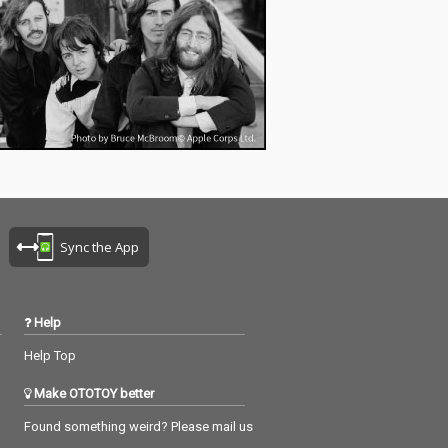
Sync the App
Help
Help Top
Make OTOTOY better
Found something weird? Please mail us