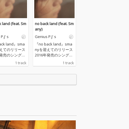
 land (feat. Sm
no back land (feat. Sm
any)
P.J' s
Genius P.J' s
ack land』sma
『no back land』sma
迎えてのリリース
nyを迎えてのリリース
年発売のシングル
2016年発売のシングル
CE 』3曲目にその
『SINCE 』3曲目にその
1 track
1 track
在する。 今まさ
曲は存在する。 今まさ
する構図を描
に対峙する構図を描
択する葛藤を詩
き、選択する葛藤を詩
楽曲。 一瞬の出
にした楽曲。 一瞬の出
瞬時に反応しな
来事、瞬時に反応しな
いけない瞬間、
ければいけない瞬間、
い 間の中にある
その短い 間の中にある
ッセージを表
長いメッセージを表
回、smanyを迎
現。 今回、smanyを迎
編のドラマとし
えて長編のドラマとし
を再構築。 しか
て楽曲を再構築。 しか
れは一瞬の出来
し、これは一瞬の出来