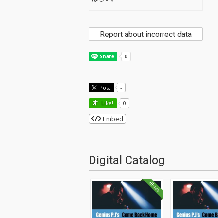
Report about incorrect data
Post
-
Like!
0
Embed
Digital Catalog