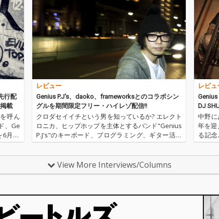
参加さ
J'sという世界観の原点
J'sという世界観の原点
事であ
スト“根
にして16年間構築し続
にして16年間構築し続
ドラマ
している
けた完成 形をリリー
けた完成 形をリリー
見せる
back h
ス。 MVには『Peopl
ス。 MVには『Peopl
ご試聴
's end
e』『carries 』に続き
e』『carries 』に続き
rgin Ba
川辺崇広監督による3
川辺崇広監督による3
ds所属「S
部作 目として制作が決
部作 目として制作が決
.した”no
定している。
定している。
聴。 G
レビュー
レビュ
s最後の作品
い。
を先行配
Genius P.J's、daoko、frameworksとのコラボシン
Geni
談掲載
グルを期間限定フリー・ハイレゾ配信!!
DJ S
話題を呼ん
クロダセイイチという男を知っているか? エレクト
中野にあ
ド、Ge
ロニカ、ヒップホップを主体とするバンド"Genius
年を迎
を6月15
P.J's"のキーボード、プログラミング、ギター活動
る記念
は、As
を軸に、元ズボンズのドン・マツオとDON Matsuo
る。ヒ
Magic Mountain Bandで活動、…
のテイ
むアー
View More Interviews/Columns