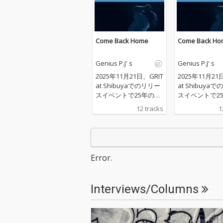
Come Back Home
Come Back Ho
Genius P.J' s
Genius P.J' s
2025年11月21日、GRIT
2025年11月21
at Shibuyaでのリリー
at Shibuya
スイベントで25年の活
スイベントで2
動の幕を閉じたHIPHO
動の幕を閉じたH
12 tracks
1
Pバンド「Genius P.
Pバンド「Geniu
J's」のラストアルバ
J's」のラスト
ム"Come Back Hom
ム"Come Back
e"。 集大成にして最高
e"。 集大成にして最高
傑作。シングルや配信
傑作。シングル
Error.
で発表してきた楽曲や
で発表してきた
新録もまとめ、重厚な
新録もまとめ、
聴き応えのある12曲を
聴き応えのある
Interviews/Columns
収録。Coccoのプロデ
収録。Cocco
ュースや奥田民生、サ
ュースや奥田民
ザンオールスターズ
ザンオールスタ
等、数々のレコーディ
等、数々のレコ