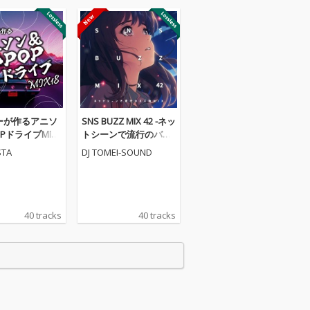
ーが作るアニソ
SNS BUZZ MIX 42 -ネッ
OPドライブMIX1
トシーンで流行のバズ
X)
曲MIX- (DJ MIX)
STA
DJ TOMEI-SOUND
40 tracks
40 tracks