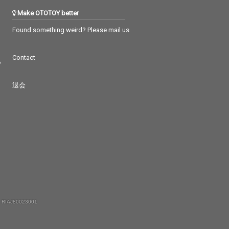
Make OTOTOY better
Found something weird? Please mail us
Contact
つ
退会
 RIAJ80023001