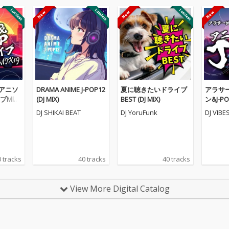
アニソ
DRAMA ANIME J-POP12
夏に聴きたいドライブ
アラサ
ブMIX1
(DJ MIX)
BEST (DJ MIX)
ン&J-P
8 (DJ MI
DJ SHIKAI BEAT
DJ YoruFunk
DJ VIBE
 tracks
40 tracks
40 tracks
View More Digital Catalog