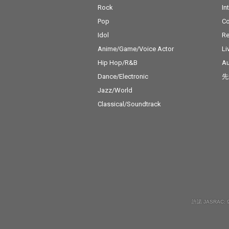
Rock
In
Pop
C
Idol
Re
Anime/Game/Voice Actor
Li
Hip Hop/R&B
Au
Dance/Electronic
先
Jazz/World
Classical/Soundtrack
許諾 JASRAC: 9