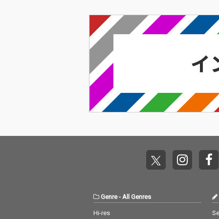
Genre
-
All Genres
Hi-res
Se