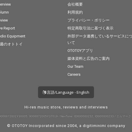
terview
会社概要
olumn
利用規約
view
プライバシー・ポリシー
ve Report
特定商取引法に基づく表示
dio Equipment
外部データ連携しているサービスに
いて
週のオトトイ
OTOTOYアプリ
媒体資料と広告のご案内
Our Team
Careers
言語/Language - English
Hi-res music store, reviews and interviews
008872001Y30005, 9008872005Y37019 / NexTone: ID000000232, ID000000233 / エルマーク:
© OTOTOY Incorporated since 2004, a
digitiminimi
company