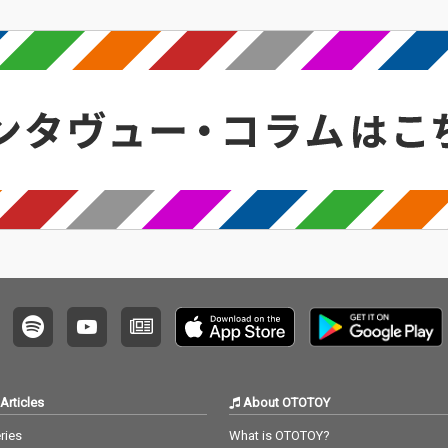
Articles
About OTOTOY
ries
What is OTOTOY?