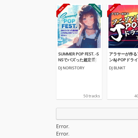
SUMMER POP FEST. -S
アラサーが作る
NSでバズった超定番J-P
ン&J-POPドライ
OP&人気アニソンメド
9 (DJ MIX)
DJ NORISTORY
DJ BLNKT
レー- (DJ MIX)
50 tracks
40
Error.
Error.