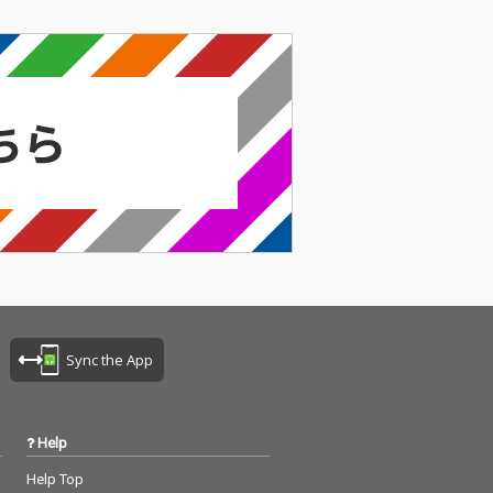
Sync the App
Help
Help Top