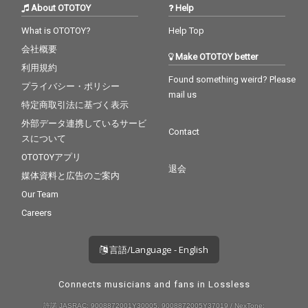
About OTOTOY
Help
What is OTOTOY?
Help Top
会社概要
Make OTOTOY better
利用規約
Found something weird? Please
プライバシー・ポリシー
mail us
特定商取引法に基づく表示
外部データ連携しているサービ
Contact
スについて
OTOTOYアプリ
退会
媒体資料と広告のご案内
Our Team
Careers
言語/Language - English
Connects musicians and fans in Lossless
許諾 JASRAC: 9008872001Y30005, 9008872005Y37019 / NexTone: