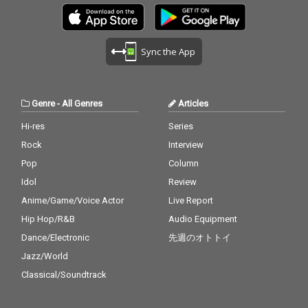
Sync the App
Genre
-
All Genres
Articles
Hi-res
Series
Rock
Interview
Pop
Column
Idol
Review
Anime/Game/Voice Actor
Live Report
Hip Hop/R&B
Audio Equipment
Dance/Electronic
先週のオトトイ
Jazz/World
Classical/Soundtrack