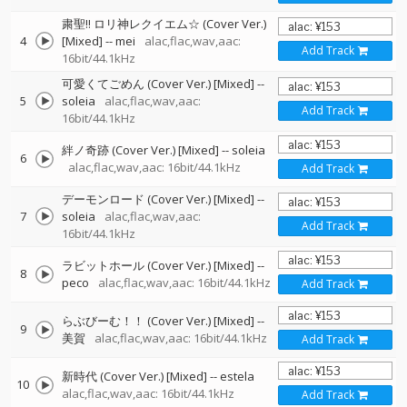
粛聖!! ロリ神レクイエム☆ (Cover Ver.)
4
[Mixed]
--
mei
alac,flac,wav,aac:
Add Track
16bit/44.1kHz
可愛くてごめん (Cover Ver.) [Mixed]
--
5
soleia
alac,flac,wav,aac:
Add Track
16bit/44.1kHz
絆ノ奇跡 (Cover Ver.) [Mixed]
--
soleia
6
alac,flac,wav,aac: 16bit/44.1kHz
Add Track
デーモンロード (Cover Ver.) [Mixed]
--
7
soleia
alac,flac,wav,aac:
Add Track
16bit/44.1kHz
ラビットホール (Cover Ver.) [Mixed]
--
8
peco
alac,flac,wav,aac: 16bit/44.1kHz
Add Track
らぶびーむ！！ (Cover Ver.) [Mixed]
--
9
美賀
alac,flac,wav,aac: 16bit/44.1kHz
Add Track
新時代 (Cover Ver.) [Mixed]
--
estela
10
alac,flac,wav,aac: 16bit/44.1kHz
Add Track