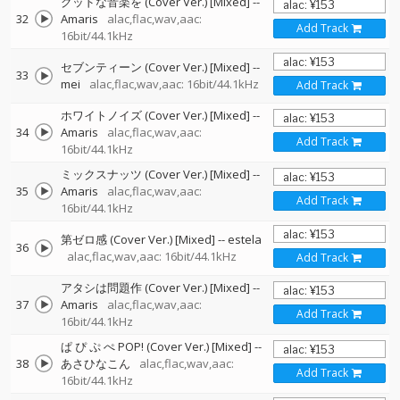
グッドな音楽を (Cover Ver.) [Mixed]
--
32
Amaris
alac,flac,wav,aac:
Add Track
16bit/44.1kHz
セブンティーン (Cover Ver.) [Mixed]
--
33
mei
alac,flac,wav,aac: 16bit/44.1kHz
Add Track
ホワイトノイズ (Cover Ver.) [Mixed]
--
34
Amaris
alac,flac,wav,aac:
Add Track
16bit/44.1kHz
ミックスナッツ (Cover Ver.) [Mixed]
--
35
Amaris
alac,flac,wav,aac:
Add Track
16bit/44.1kHz
第ゼロ感 (Cover Ver.) [Mixed]
--
estela
36
alac,flac,wav,aac: 16bit/44.1kHz
Add Track
アタシは問題作 (Cover Ver.) [Mixed]
--
37
Amaris
alac,flac,wav,aac:
Add Track
16bit/44.1kHz
ぱ ぴ ぷ ぺ POP! (Cover Ver.) [Mixed]
--
38
あさひなこん
alac,flac,wav,aac:
Add Track
16bit/44.1kHz