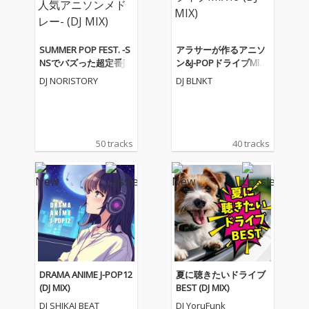
SUMMER POP FEST. -S
アラサーが作るアニソ
NSでバズった超定番J-P
ン&J-POPドライブMIX1
OP&人気アニソンメド
9 (DJ MIX)
DJ NORISTORY
DJ BLNKT
レー- (DJ MIX)
50 tracks
40 tracks
DRAMA ANIME J-POP12
夏に聴きたいドライブ
(DJ MIX)
BEST (DJ MIX)
DJ SHIKAI BEAT
DJ YoruFunk