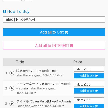
How To Buy
Add all to Cart
Add all to INTEREST
Title
Price
唱 (Cover Ver.) [Mixed]
--
mei
1
alac,flac,wav,aac: 16bit/44.1kHz
Add Track
ファジーネーブル (Cover Ver.) [Mixed]
2
--
soleia
alac,flac,wav,aac:
Add Track
16bit/44.1kHz
アイドル (Cover Ver.) [Mixed]
--
Amaris
3
alac,flac,wav,aac: 16bit/44.1kHz
Add Track