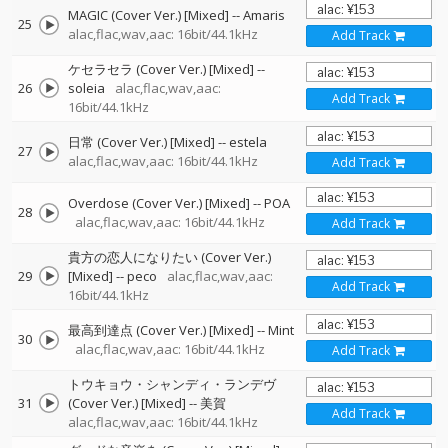
MAGIC (Cover Ver.) [Mixed]
--
Amaris
25
alac,flac,wav,aac: 16bit/44.1kHz
Add Track
ケセラセラ (Cover Ver.) [Mixed]
--
26
soleia
alac,flac,wav,aac:
Add Track
16bit/44.1kHz
日常 (Cover Ver.) [Mixed]
--
estela
27
alac,flac,wav,aac: 16bit/44.1kHz
Add Track
Overdose (Cover Ver.) [Mixed]
--
POA
28
alac,flac,wav,aac: 16bit/44.1kHz
Add Track
貴方の恋人になりたい (Cover Ver.)
29
[Mixed]
--
peco
alac,flac,wav,aac:
Add Track
16bit/44.1kHz
最高到達点 (Cover Ver.) [Mixed]
--
Mint
30
alac,flac,wav,aac: 16bit/44.1kHz
Add Track
トウキョウ・シャンディ・ランデヴ
31
(Cover Ver.) [Mixed]
--
美賀
Add Track
alac,flac,wav,aac: 16bit/44.1kHz