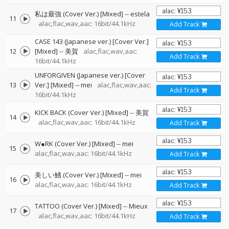
私は最強 (Cover Ver.) [Mixed]
--
estela
11
alac,flac,wav,aac: 16bit/44.1kHz
Add Track
CASE 143 (Japanese ver.) [Cover Ver.]
12
[Mixed]
--
美賀
alac,flac,wav,aac:
Add Track
16bit/44.1kHz
UNFORGIVEN (Japanese ver.) [Cover
13
Ver.] [Mixed]
--
mei
alac,flac,wav,aac:
Add Track
16bit/44.1kHz
KICK BACK (Cover Ver.) [Mixed]
--
美賀
14
alac,flac,wav,aac: 16bit/44.1kHz
Add Track
W●RK (Cover Ver.) [Mixed]
--
mei
15
alac,flac,wav,aac: 16bit/44.1kHz
Add Track
美しい鰭 (Cover Ver.) [Mixed]
--
mei
16
alac,flac,wav,aac: 16bit/44.1kHz
Add Track
TATTOO (Cover Ver.) [Mixed]
--
Mieux
17
alac,flac,wav,aac: 16bit/44.1kHz
Add Track