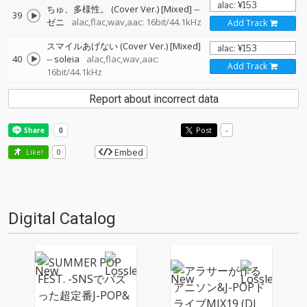
ちゅ、多様性。 (Cover Ver.) [Mixed]
--
39
ゼニ
alac,flac,wav,aac: 16bit/44.1kHz
Add Track
スマイルあげない (Cover Ver.) [Mixed]
40
--
soleia
alac,flac,wav,aac:
Add Track
16bit/44.1kHz
Report about incorrect data
Post
-
Embed
Like!
0
Digital Catalog