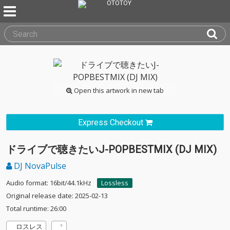
Open this artwork in new tab
Express Checkout
ドライブで聴きたいJ-POPBESTMIX (DJ MIX)
DJ NovaPulse
Audio format: 16bit/44.1kHz
Lossless
Original release date: 2025-02-13
Total runtime: 26:00
ロスレス