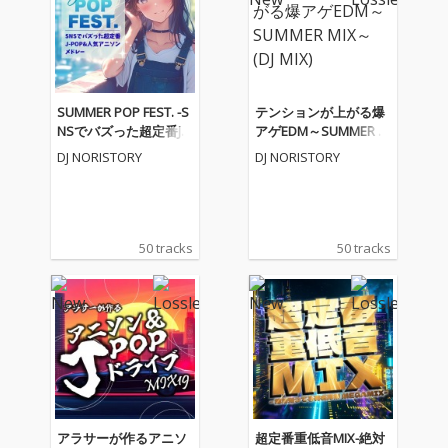
SUMMER POP FEST. -S
テンションが上がる爆
NSでバズった超定番J-P
アゲEDM～SUMMER M
OP&人気アニソンメド
IX～ (DJ MIX)
DJ NORISTORY
DJ NORISTORY
レー- (DJ MIX)
50 tracks
50 tracks
アラサーが作るアニソ
超定番重低音MIX-絶対