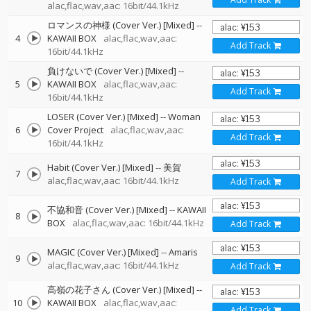
alac,flac,wav,aac: 16bit/44.1kHz
ロマンスの神様 (Cover Ver.) [Mixed]
--
4
KAWAII BOX
alac,flac,wav,aac:
Add Track
16bit/44.1kHz
負けないで (Cover Ver.) [Mixed]
--
5
KAWAII BOX
alac,flac,wav,aac:
Add Track
16bit/44.1kHz
LOSER (Cover Ver.) [Mixed]
--
Woman
6
Cover Project
alac,flac,wav,aac:
Add Track
16bit/44.1kHz
Habit (Cover Ver.) [Mixed]
--
美賀
7
alac,flac,wav,aac: 16bit/44.1kHz
Add Track
不協和音 (Cover Ver.) [Mixed]
--
KAWAII
8
BOX
alac,flac,wav,aac: 16bit/44.1kHz
Add Track
MAGIC (Cover Ver.) [Mixed]
--
Amaris
9
alac,flac,wav,aac: 16bit/44.1kHz
Add Track
高嶺の花子さん (Cover Ver.) [Mixed]
--
10
KAWAII BOX
alac,flac,wav,aac:
Add Track