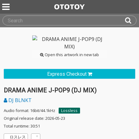
Open this artwork in new tab
Express Checkout
DRAMA ANIME J-POP9 (DJ MIX)
DJ BLNKT
Audio format: 16bit/44.1kHz
Lossless
Original release date: 2026-05-23
Total runtime: 30:51
ロスレス