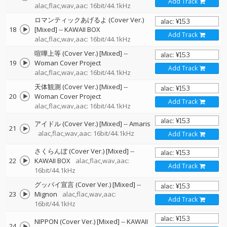
Add Track
alac,flac,wav,aac: 16bit/44.1kHz
ロマンティックあげるよ (Cover Ver.)
18
[Mixed]
--
KAWAII BOX
Add Track
alac,flac,wav,aac: 16bit/44.1kHz
喧嘩上等 (Cover Ver.) [Mixed]
--
19
Woman Cover Project
Add Track
alac,flac,wav,aac: 16bit/44.1kHz
天体観測 (Cover Ver.) [Mixed]
--
20
Woman Cover Project
Add Track
alac,flac,wav,aac: 16bit/44.1kHz
アイドル (Cover Ver.) [Mixed]
--
Amaris
21
alac,flac,wav,aac: 16bit/44.1kHz
Add Track
さくらんぼ (Cover Ver.) [Mixed]
--
22
KAWAII BOX
alac,flac,wav,aac:
Add Track
16bit/44.1kHz
グッバイ宣言 (Cover Ver.) [Mixed]
--
23
Mignon
alac,flac,wav,aac:
Add Track
16bit/44.1kHz
NIPPON (Cover Ver.) [Mixed]
--
KAWAII
24