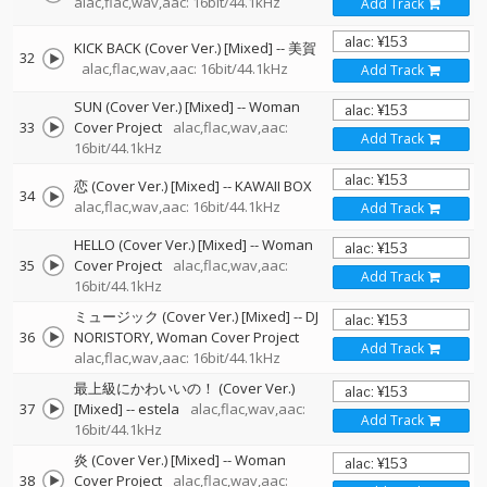
alac,flac,wav,aac: 16bit/44.1kHz
Add Track
KICK BACK (Cover Ver.) [Mixed]
--
美賀
32
alac,flac,wav,aac: 16bit/44.1kHz
Add Track
SUN (Cover Ver.) [Mixed]
--
Woman
33
Cover Project
alac,flac,wav,aac:
Add Track
16bit/44.1kHz
恋 (Cover Ver.) [Mixed]
--
KAWAII BOX
34
alac,flac,wav,aac: 16bit/44.1kHz
Add Track
HELLO (Cover Ver.) [Mixed]
--
Woman
35
Cover Project
alac,flac,wav,aac:
Add Track
16bit/44.1kHz
ミュージック (Cover Ver.) [Mixed]
--
DJ
36
NORISTORY
Woman Cover Project
Add Track
alac,flac,wav,aac: 16bit/44.1kHz
最上級にかわいいの！ (Cover Ver.)
37
[Mixed]
--
estela
alac,flac,wav,aac:
Add Track
16bit/44.1kHz
炎 (Cover Ver.) [Mixed]
--
Woman
38
Cover Project
alac,flac,wav,aac: