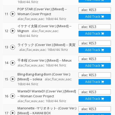
16bit/44.1kHz
POP STAR (Cover Ver.) [Mixed]
--
11
Woman Cover Project
Add Track
alac,flac,wav,aac: 16bit/44.1kHz
イケナイ太陽 (Cover Ver.) [Mixed]
--
12
Mignon
alac,flac,wav,aac:
Add Track
16bit/44.1kHz
ライラック (Cover Ver.) [Mixed]
--
美賀
13
alac,flac,wav,aac: 16bit/44.1kHz
Add Track
千本桜 (Cover Ver.) [Mixed]
--
Mieux
14
alac,flac,wav,aac: 16bit/44.1kHz
Add Track
Bling-Bang-Bang-Born (Cover Ver.)
15
[Mixed]
--
soleia
alac,flac,wav,aac:
Add Track
16bit/44.1kHz
WanteD! WanteD! (Cover Ver.) [Mixed]
16
--
Woman Cover Project
Add Track
alac,flac,wav,aac: 16bit/44.1kHz
Marionette -マリオネット- (Cover Ver.)
17
[Mixed]
--
KAWAII BOX