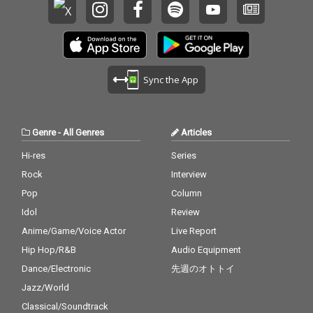
Sync the App
Genre
-
All Genres
Articles
Hi-res
Series
Rock
Interview
Pop
Column
Idol
Review
Anime/Game/Voice Actor
Live Report
Hip Hop/R&B
Audio Equipment
Dance/Electronic
先週のオトトイ
Jazz/World
Classical/Soundtrack