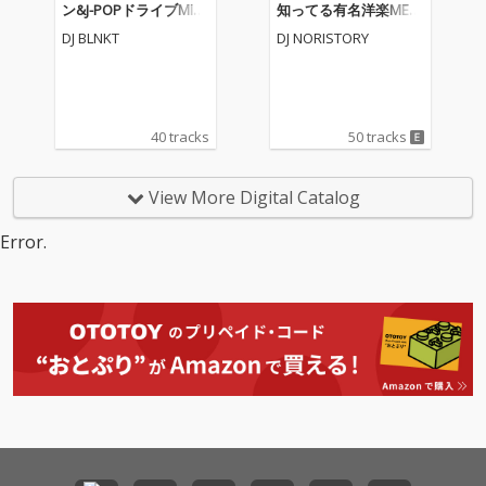
ン&J-POPドライブMIX1
知ってる有名洋楽MEG
9 (DJ MIX)
AMIX- (DJ MIX)
DJ BLNKT
DJ NORISTORY
40 tracks
50 tracks
View More Digital Catalog
Error.