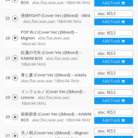
BOX
alac,flac,wav,aac: 16bit/44.1kHz
Add Track
倍倍FIGHT! (Cover Ver.) [Mixed]
--
Mint
25
alac,flac,wav,aac: 16bit/44.1kHz
Add Track
POP IN 2 (Cover Ver.) [Mixed]
--
26
Mignon
alac,flac,wav,aac:
Add Track
16bit/44.1kHz
紅蓮の弓矢 (Cover Ver.) [Mixed]
--
27
KAWAII BOX
alac,flac,wav,aac:
Add Track
16bit/44.1kHz
青と夏 (Cover Ver.) [Mixed]
--
estela
28
alac,flac,wav,aac: 16bit/44.1kHz
Add Track
インフェルノ (Cover Ver.) [Mixed]
--
29
Limone
alac,flac,wav,aac:
Add Track
16bit/44.1kHz
前前前世 (Cover Ver.) [Mixed]
--
KAWAII
30
BOX
alac,flac,wav,aac: 16bit/44.1kHz
Add Track
天ノ弱 (Cover Ver.) [Mixed]
--
Mignon
31