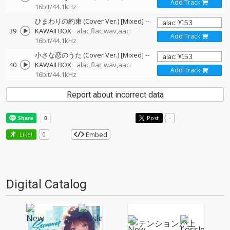
Add Track
16bit/44.1kHz
ひまわりの約束 (Cover Ver.) [Mixed]
--
39
KAWAII BOX
alac,flac,wav,aac:
Add Track
16bit/44.1kHz
小さな恋のうた (Cover Ver.) [Mixed]
--
40
KAWAII BOX
alac,flac,wav,aac:
Add Track
16bit/44.1kHz
Report about incorrect data
Post
-
Embed
Like!
0
Digital Catalog