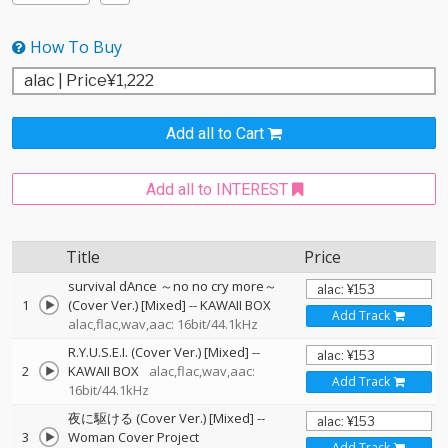
How To Buy
Add all to Cart
Add all to INTEREST
Title
Price
survival dAnce ～no no cry more～
1
(Cover Ver.) [Mixed]
--
KAWAII BOX
Add Track
alac,flac,wav,aac: 16bit/44.1kHz
R.Y.U.S.E.I. (Cover Ver.) [Mixed]
--
2
KAWAII BOX
alac,flac,wav,aac:
Add Track
16bit/44.1kHz
夜に駆ける (Cover Ver.) [Mixed]
--
3
Woman Cover Project
Add Track